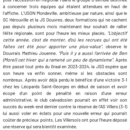
à concerner trois équipes qui étaient attendues en haut de
l'affiche. L'USON Mondeville, ambitieuse par nature, ainsi que le
SC Hérouville et la JS Douvres, deux formations qui ne cachent
pas depuis plusieurs mois maintenant leur souhait de rallier
l'élite régionale, sont pour l'heure les mieux placés.
"L'objectif
cette année, c'est de monter, d'où les recrues qui ont été
faites cet été pour apporter une plus-value"
, observe le
Douvrais Mathieu Jouenne.
"Puis il y a aussi l'arrivée de Ben
(Morel) cet hiver qui a ramené un peu de dynamisme"
. Après
être passé tout près du Graal en 2023-2024, la JSD espère que
son heure va enfin sonner, même si les obstacles sont
nombreux. Après avoir déjà perdu le bénéfice d'une victoire 3-1
chez les Léopards Saint-Georges en début de saison et avoir
écopé d'un point de pénalité en raison d'une erreur
administrative, le club calvadosien pourrait en effet voir son
succès du week-end dernier contre la réserve de l'AS Villers (3-1)
lui aussi voler en éclats pour une nouvelle erreur qui pourrait
coûter de précieux points. Les Villersois ont pour l'heure déposé
une réserve qui sera bientôt examinée.