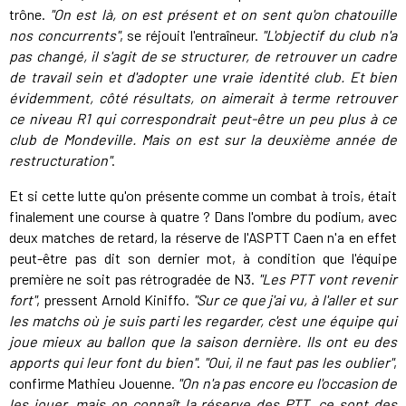
trône.
"On est là, on est présent et on sent qu'on chatouille
nos concurrents"
, se réjouit l'entraîneur.
"L'objectif du club n'a
pas changé, il s'agit de se structurer, de retrouver un cadre
de travail sein et d'adopter une vraie identité club. Et bien
évidemment, côté résultats, on aimerait à terme retrouver
ce niveau R1 qui correspondrait peut-être un peu plus à ce
club de Mondeville. Mais on est sur la deuxième année de
restructuration"
.
Et si cette lutte qu'on présente comme un combat à trois, était
finalement une course à quatre ? Dans l'ombre du podium, avec
deux matches de retard, la réserve de l'ASPTT Caen n'a en effet
peut-être pas dit son dernier mot, à condition que l'équipe
première ne soit pas rétrogradée de N3.
"Les PTT vont revenir
fort"
, pressent Arnold Kiniffo.
"Sur ce que j'ai vu, à l'aller et sur
les matchs où je suis parti les regarder, c'est une équipe qui
joue mieux au ballon que la saison dernière. Ils ont eu des
apports qui leur font du bien"
.
"Oui, il ne faut pas les oublier"
,
confirme Mathieu Jouenne.
"On n'a pas encore eu l'occasion de
les jouer, mais on connaît la réserve des PTT, ce sont des