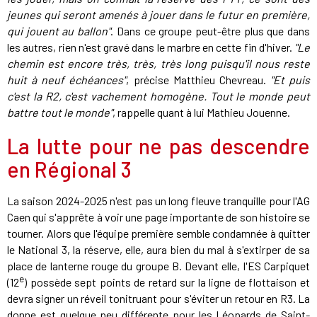
jeunes qui seront amenés à jouer dans le futur en première,
qui jouent au ballon"
. Dans ce groupe peut-être plus que dans
les autres, rien n'est gravé dans le marbre en cette fin d'hiver.
"Le
chemin est encore très, très, très long puisqu'il nous reste
huit à neuf échéances"
, précise Matthieu Chevreau.
"Et puis
c'est la R2, c'est vachement homogène. Tout le monde peut
battre tout le monde"
, rappelle quant à lui Mathieu Jouenne.
La lutte pour ne pas descendre
en Régional 3
La saison 2024-2025 n'est pas un long fleuve tranquille pour l'AG
Caen qui s'apprête à voir une page importante de son histoire se
tourner. Alors que l'équipe première semble condamnée à quitter
le National 3, la réserve, elle, aura bien du mal à s'extirper de sa
place de lanterne rouge du groupe B. Devant elle, l'ES Carpiquet
e
(12
) possède sept points de retard sur la ligne de flottaison et
devra signer un réveil tonitruant pour s'éviter un retour en R3. La
donne est quelque peu différente pour les Léopards de Saint-