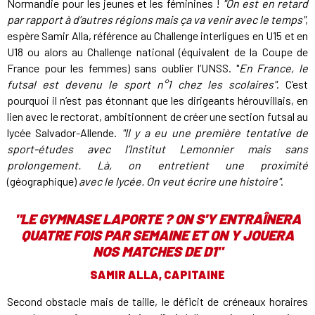
Normandie pour les jeunes et les féminines !
"On est en retard
par rapport à d’autres régions mais ça va venir avec le temps"
,
espère Samir Alla, référence au Challenge interligues en U15 et en
U18 ou alors au Challenge national (équivalent de la Coupe de
France pour les femmes) sans oublier l’UNSS. "
En France, le
futsal est devenu le sport n°1 chez les scolaires"
. C’est
pourquoi il n’est pas étonnant que les dirigeants hérouvillais, en
lien avec le rectorat, ambitionnent de créer une section futsal au
lycée Salvador-Allende.
"Il y a eu une première tentative de
sport-études avec l’Institut Lemonnier mais sans
prolongement. Là, on entretient une proximité
(géographique)
avec le lycée. On veut écrire une histoire"
.
"LE GYMNASE LAPORTE ? ON S'Y ENTRAÎNERA
QUATRE FOIS PAR SEMAINE ET ON Y JOUERA
NOS MATCHES DE D1"
SAMIR ALLA, CAPITAINE
Second obstacle mais de taille, le déficit de créneaux horaires