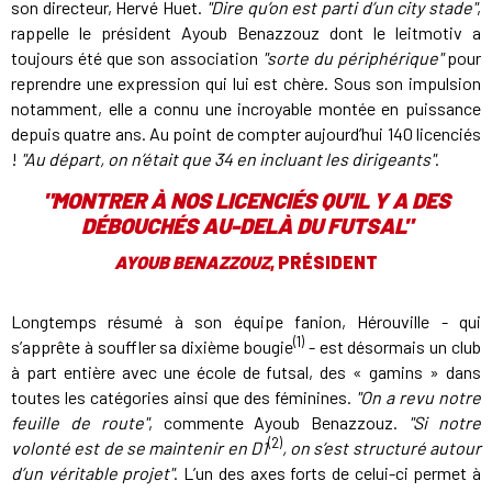
son directeur, Hervé Huet.
"Dire qu’on est parti d’un city stade"
,
rappelle le président Ayoub Benazzouz dont le leitmotiv a
toujours été que son association
"sorte du périphérique"
pour
reprendre une expression qui lui est chère. Sous son impulsion
notamment, elle a connu une incroyable montée en puissance
depuis quatre ans. Au point de compter aujourd’hui 140 licenciés
!
"Au départ, on n’était que 34 en incluant les dirigeants"
.
"MONTRER À NOS LICENCIÉS QU'IL Y A DES
DÉBOUCHÉS AU-DELÀ DU FUTSAL"
AYOUB BENAZZOUZ
, PRÉSIDENT
Longtemps résumé à son équipe fanion, Hérouville - qui
(1)
s’apprête à souffler sa dixième bougie
- est désormais un club
à part entière avec une école de futsal, des « gamins » dans
toutes les catégories ainsi que des féminines.
"On a revu notre
feuille de route"
, commente Ayoub Benazzouz.
"Si notre
(2)
volonté est de se maintenir en D1
, on s’est structuré autour
d’un véritable projet"
. L’un des axes forts de celui-ci permet à