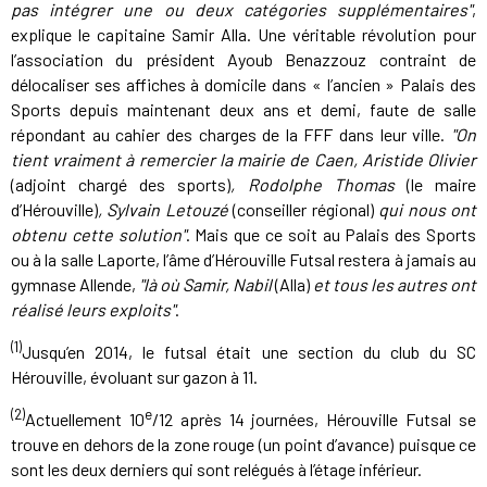
pas intégrer une ou deux catégories supplémentaires"
,
explique le capitaine Samir Alla. Une véritable révolution pour
l’association du président Ayoub Benazzouz contraint de
délocaliser ses affiches à domicile dans « l’ancien » Palais des
Sports depuis maintenant deux ans et demi, faute de salle
répondant au cahier des charges de la FFF dans leur ville.
"On
tient vraiment à remercier la mairie de Caen, Aristide Olivier
(adjoint chargé des sports)
, Rodolphe Thomas
(le maire
d’Hérouville)
, Sylvain Letouzé
(conseiller régional)
qui nous ont
obtenu cette solution"
. Mais que ce soit au Palais des Sports
ou à la salle Laporte, l’âme d’Hérouville Futsal restera à jamais au
gymnase Allende,
"là où Samir, Nabil
(Alla)
et tous les autres ont
réalisé leurs exploits"
.
(1)
Jusqu’en 2014, le futsal était une section du club du SC
Hérouville, évoluant sur gazon à 11.
(2)
e
Actuellement 10
/12 après 14 journées, Hérouville Futsal se
trouve en dehors de la zone rouge (un point d’avance) puisque ce
sont les deux derniers qui sont relégués à l’étage inférieur.