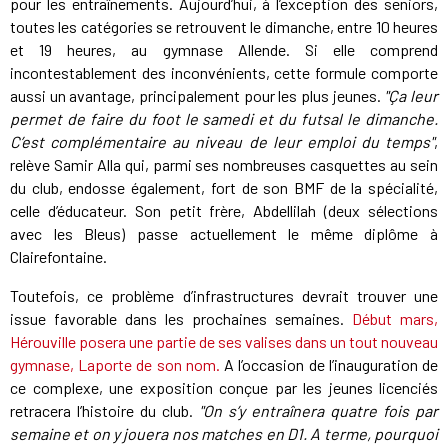
pour les entraînements. Aujourd’hui, à l’exception des seniors,
toutes les catégories se retrouvent le dimanche, entre 10 heures
et 19 heures, au gymnase Allende. Si elle comprend
incontestablement des inconvénients, cette formule comporte
aussi un avantage, principalement pour les plus jeunes.
"Ça leur
permet de faire du foot le samedi et du futsal le dimanche.
C’est complémentaire au niveau de leur emploi du temps"
,
relève Samir Alla qui, parmi ses nombreuses casquettes au sein
du club, endosse également, fort de son BMF de la spécialité,
celle d’éducateur. Son petit frère, Abdellilah (deux sélections
avec les Bleus) passe actuellement le même diplôme à
Clairefontaine.
Toutefois, ce problème d’infrastructures devrait trouver une
issue favorable dans les prochaines semaines.
Début mars,
Hérouville posera une partie de ses valises dans un tout nouveau
gymnase, Laporte de son nom.
A l’occasion de l’inauguration de
ce complexe, une exposition conçue par les jeunes licenciés
retracera l’histoire du club.
"On s’y entraînera quatre fois par
semaine et on y jouera nos matches en D1. A terme, pourquoi