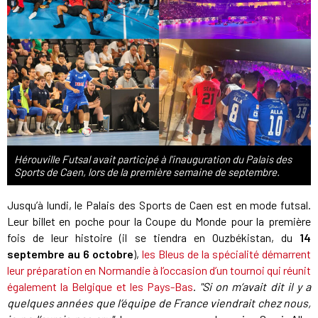
Hérouville Futsal avait participé à l'inauguration du Palais des
Sports de Caen, lors de la première semaine de septembre.
Jusqu’à lundi, le Palais des Sports de Caen est en mode futsal.
Leur billet en poche pour la Coupe du Monde pour la première
fois de leur histoire (il se tiendra en Ouzbékistan, du
14
septembre au 6 octobre
),
les Bleus de la spécialité démarrent
leur préparation en Normandie à l’occasion d’un tournoi qui réunit
également la Belgique et les Pays-Bas
.
"Si on m’avait dit il y a
quelques années que l’équipe de France viendrait chez nous,