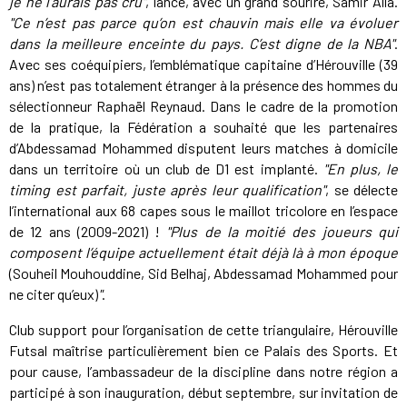
je ne l’aurais pas cru"
, lance, avec un grand sourire, Samir Alla.
"Ce n’est pas parce qu’on est chauvin mais elle va évoluer
dans la meilleure enceinte du pays. C’est digne de la NBA"
.
Avec ses coéquipiers, l’emblématique capitaine d’Hérouville (39
ans) n’est pas totalement étranger à la présence des hommes du
sélectionneur Raphaël Reynaud. Dans le cadre de la promotion
de la pratique, la Fédération a souhaité que les partenaires
d’Abdessamad Mohammed disputent leurs matches à domicile
dans un territoire où un club de D1 est implanté.
"En plus, le
timing est parfait, juste après leur qualification"
, se délecte
l’international aux 68 capes sous le maillot tricolore en l’espace
de 12 ans (2009-2021) !
"Plus de la moitié des joueurs qui
composent l’équipe actuellement était déjà là à mon époque
(Souheil Mouhouddine, Sid Belhaj, Abdessamad Mohammed pour
ne citer qu’eux)
"
.
Club support pour l’organisation de cette triangulaire, Hérouville
Futsal maîtrise particulièrement bien ce Palais des Sports. Et
pour cause, l’ambassadeur de la discipline dans notre région a
participé à son inauguration, début septembre, sur invitation de