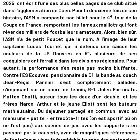
2025, ont écrit l'une des plus belles pages de ce club situé
dans l'agglomération de Caen. Pour la deuxième fois de son
e
histoire, l'ASM a composté son billet pour le 4
tour de la
Coupe de France, remportant les fameux maillots qui font
rêver des milliers de footballeurs amateurs. Alors, bien sûr,
l'ASM n'a de petit Poucet que le nom. A l'image de leur
capitaine Lucas Tournet qui a défendu une saison les
couleurs de la JS Douvres en R1, plusieurs de ses
coéquipiers ont ferraillé dans les divisions régionales. Pour
autant, la performance n'en reste pas moins bluffante.
Contre l'ES Ecouves, pensionnaire de D1, la bande au coach
Jean-Régis Pannier s'est complètement baladée,
s'imposant sur un score de tennis, 6-1. Jules Fortunato,
Mattéo Chatti, auteur tous les deux d'un doublé, et les
frères Marco, Arthur et le jeune Eliott sont les buteurs
mathieusains. Du déjeuner partagé en commun, avec au
menu une « petite » entrecôte-frites (on est sportif où on
ne l'est pas) aux scènes de joie avec les supporters en
passant par la causerie, avec de magnifiques références,
de l'entraîneur, vivez la formidable journée des partenaires