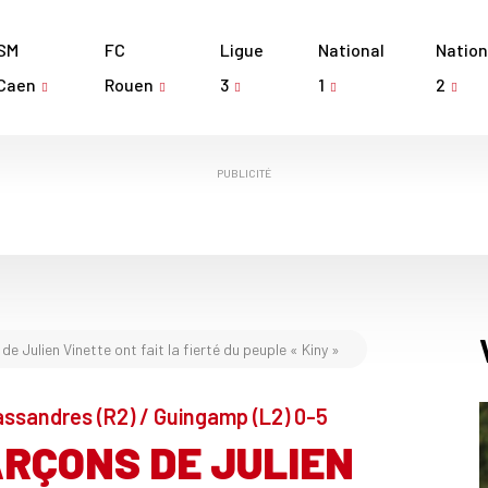
SM
FC
Ligue
National
Nation
Caen
Rouen
3
1
2
PUBLICITÉ
de Julien Vinette ont fait la fierté du peuple « Kiny »
assandres (R2) / Guingamp (L2) 0-5
ARÇONS DE JULIEN