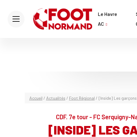
Le Havre
AC
Accueil
/
Actualités
/
Foot Régional
/
[Inside] Les garçons 
CDF. 7e tour - FC Serquigny-N
[INSIDE] LES G