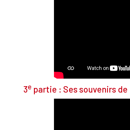
e
3
partie : Ses souvenirs d