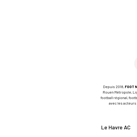
Depuis 2018,
FOOT 
Rouen Métropole, Ligu
football régional, foo
avec les acteurs 
Le Havre AC