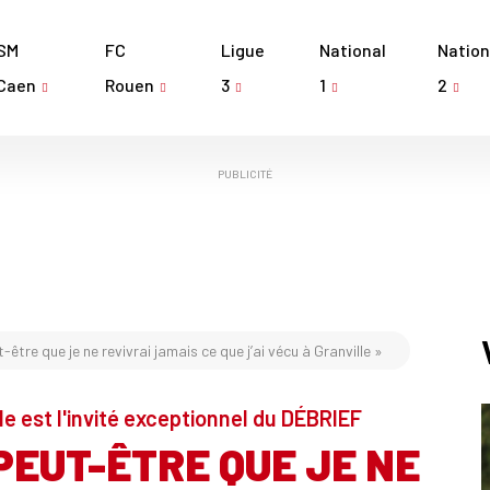
SM
FC
Ligue
National
Nation
Caen
Rouen
3
1
2
PUBLICITÉ
être que je ne revivrai jamais ce que j’ai vécu à Granville »
lle est l'invité exceptionnel du DÉBRIEF
PEUT-ÊTRE QUE JE NE