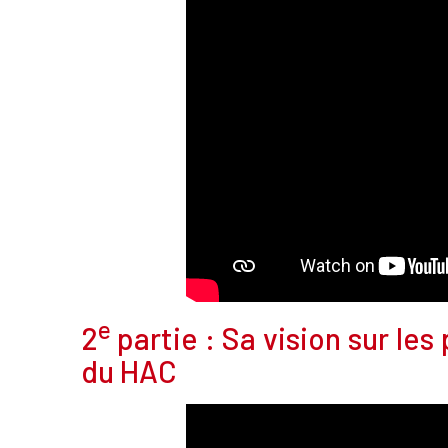
e
2
partie : Sa vision sur le
du HAC