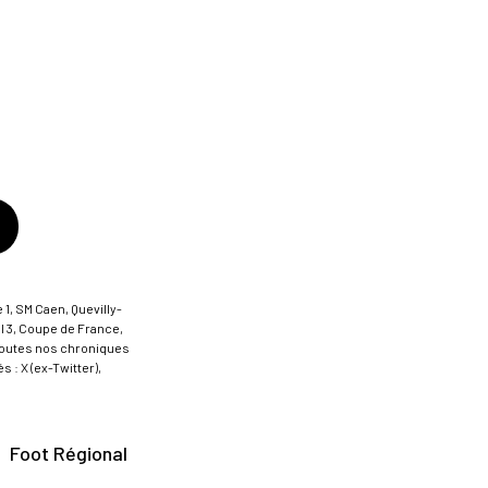
 1, SM Caen, Quevilly-
al 3, Coupe de France,
t toutes nos chroniques
 : X (ex-Twitter),
Foot Régional