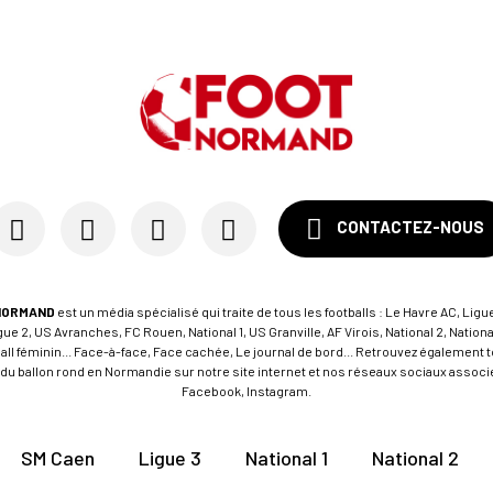
CONTACTEZ-NOUS
NORMAND
est un média spécialisé qui traite de tous les footballs : Le Havre AC, Ligue
e 2, US Avranches, FC Rouen, National 1, US Granville, AF Virois, National 2, Nation
tball féminin... Face-à-face, Face cachée, Le journal de bord... Retrouvez égalemen
du ballon rond en Normandie sur notre site internet et nos réseaux sociaux associés
Facebook, Instagram.
SM Caen
Ligue 3
National 1
National 2