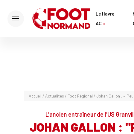
Le Havre
AC
Accueil
/
Actualités
/
Foot Régional
/
Johan Gallon : « Peut-
L'ancien entraîneur de l'US Granvi
JOHAN GALLON : "