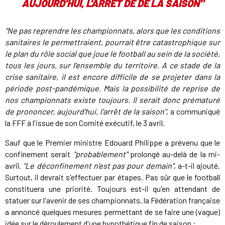
AUJOURD'HUI, L'ARRÊT DE DE LA SAISON"
"Ne pas reprendre les championnats, alors que les conditions
sanitaires le permettraient, pourrait être catastrophique sur
le plan du rôle social que joue le football au sein de la société,
tous les jours, sur l'ensemble du territoire. A ce stade de la
crise sanitaire, il est encore difficile de se projeter dans la
période post-pandémique. Mais la possibilité de reprise de
nos championnats existe toujours. Il serait donc prématuré
de prononcer, aujourd'hui, l'arrêt de la saison"
, a communiqué
la FFF à l'issue de son Comité exécutif, le 3 avril.
Sauf que le Premier ministre Edouard Philippe a prévenu que le
confinement serait
"probablement"
prolongé au-delà de la mi-
avril.
"Le déconfinement n'est pas pour demain"
, a-t-il ajouté.
Surtout, il devrait s'effectuer par étapes. Pas sûr que le football
constituera une priorité. Toujours est-il qu'en attendant de
statuer sur l'avenir de ses championnats, la Fédération française
a annoncé quelques mesures permettant de se faire une (vague)
idée sur le déroulement d'une hypothétique fin de saison :