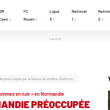
SM
FC
Ligue
National
Nation
Caen
Rouen
3
1
2
PUBLICITÉ
e préoccupée par la baisse du nombre d’arbitres
hommes en noir » en Normandie
MANDIE PRÉOCCUPÉE