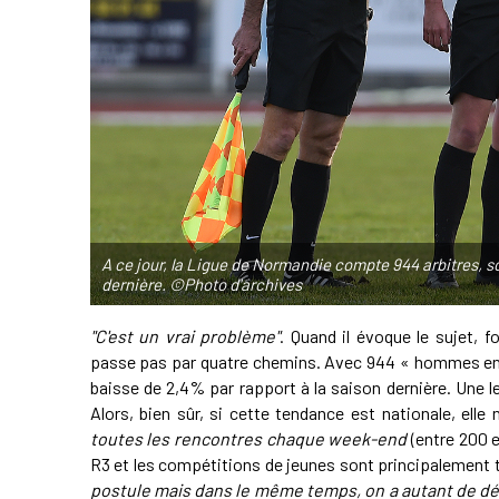
A ce jour, la Ligue de Normandie compte 944 arbitres, so
dernière. ©Photo d'archives
"C'est un vrai problème"
. Quand il évoque le sujet, 
passe pas par quatre chemins. Avec 944 « hommes en n
baisse de 2,4% par rapport à la saison dernière. Une 
Alors, bien sûr, si cette tendance est nationale, el
toutes les rencontres chaque week-end
(entre 200 
R3 et les compétitions de jeunes sont principalement
postule mais dans le même temps, on a autant de dépa