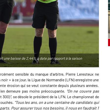
it une baisse de 2,44% à date par rapport à la saison
forcément sensible du manque d'arbitre, Pierre Leresteux ne
oir » à ce jour, la Ligue de Normandie (LFN) enregistre une
lente érosion qui se veut constante depuis plusieurs années.
le n'en demeure pas moins préoccupante.
"On ne couvre pas
et 300)
"
, se désole le président de la LFN. Le championnat de
 touchés.
"Tous les ans, on a une centaine de candidats qui
rts. Pour assurer tous nos besoins, il nous en faudrait 1