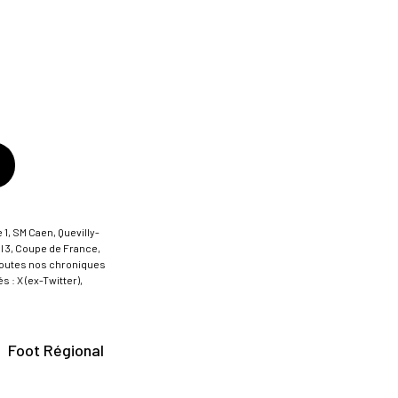
 1, SM Caen, Quevilly-
al 3, Coupe de France,
t toutes nos chroniques
 : X (ex-Twitter),
Foot Régional