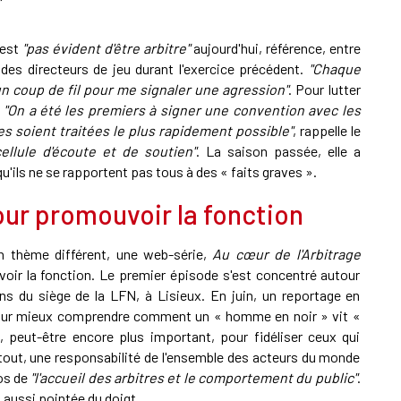
'est
"pas évident d'être arbitre"
aujourd'hui, référence, entre
des directeurs de jeu durant l'exercice précédent.
"Chaque
un coup de fil pour me signaler une agression"
. Pour lutter
.
"On a été les premiers à signer une convention avec les
s soient traitées le plus rapidement possible"
, rappelle le
ellule d'écoute et de soutien"
. La saison passée, elle a
'ils ne se rapportent pas tous à des « faits graves ».
ur promouvoir la fonction
n thème différent, une web-série,
Au cœur de l'Arbitrage
voir la fonction. Le premier épisode s'est concentré autour
ons du siège de la LFN, à Lisieux. En juin, un reportage en
 pour mieux comprendre comment un « homme en noir » vit «
 peut-être encore plus important, pour fidéliser ceux qui
tout, une responsabilité de l'ensemble des acteurs du monde
os de
"l'accueil des arbitres et le comportement du public"
.
t aussi pointée du doigt.