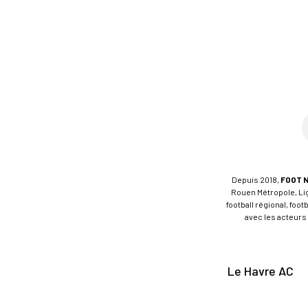
Depuis 2018,
FOOT 
Rouen Métropole, Ligu
football régional, foo
avec les acteurs 
Le Havre AC