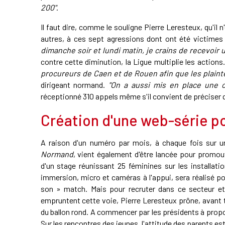
200"
.
Il faut dire, comme le souligne Pierre Leresteux, qu'il n
autres, à ces sept agressions dont ont été victimes 
dimanche soir et lundi matin, je crains de recevoir 
contre cette diminution, la Ligue multiplie les actions
procureurs de Caen et de Rouen afin que les plainte
dirigeant normand.
"On a aussi mis en place une c
réceptionné 310 appels même s'il convient de préciser qu
Création d'une web-série po
A raison d'un numéro par mois, à chaque fois sur u
Normand
, vient également d'être lancée pour promou
d'un stage réunissant 25 féminines sur les installati
immersion, micro et caméras à l'appui, sera réalisé
son » match. Mais pour recruter dans ce secteur et,
empruntent cette voie, Pierre Leresteux prône, avant 
du ballon rond. A commencer par les présidents à prop
Sur les rencontres des jeunes, l'attitude des parents es