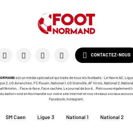
CONTACTEZ-NOUS
NORMAND
est un média spécialisé qui traite de tous les footballs : Le Havre AC, Ligue
e 2, US Avranches, FC Rouen, National 1, US Granville, AF Virois, National 2, Nation
tball féminin... Face-à-face, Face cachée, Le journal de bord... Retrouvez égalemen
du ballon rond en Normandie sur notre site internet et nos réseaux sociaux associés
Facebook, Instagram.
SM Caen
Ligue 3
National 1
National 2