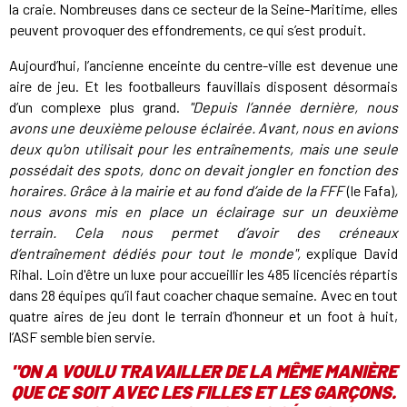
la craie. Nombreuses dans ce secteur de la Seine-Maritime, elles
peuvent provoquer des effondrements, ce qui s’est produit.
Aujourd’hui, l’ancienne enceinte du centre-ville est devenue une
aire de jeu. Et les footballeurs fauvillais disposent désormais
d’un complexe plus grand.
"Depuis l’année dernière, nous
avons une deuxième pelouse éclairée. Avant, nous en avions
deux qu'on utilisait pour les entraînements, mais une seule
possédait des spots, donc on devait jongler en fonction des
horaires. Grâce à la mairie et au fond d’aide de la FFF
(le Fafa)
,
nous avons mis en place un éclairage sur un deuxième
terrain. Cela nous permet d’avoir des créneaux
d’entraînement dédiés pour tout le monde",
explique David
Rihal. Loin d'être un luxe pour accueillir les 485 licenciés répartis
dans 28 équipes qu’il faut coacher chaque semaine. Avec en tout
quatre aires de jeu dont le terrain d’honneur et un foot à huit,
l’ASF semble bien servie.
"ON A VOULU TRAVAILLER DE LA MÊME MANIÈRE
QUE CE SOIT AVEC LES FILLES ET LES GARÇONS.