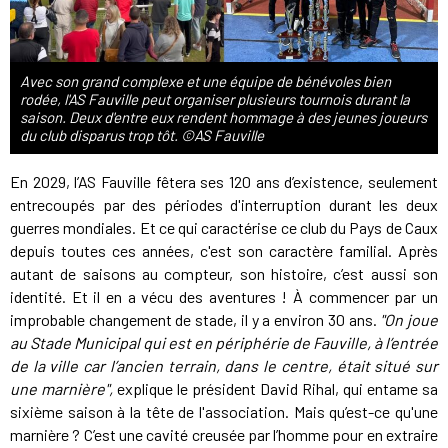
Avec son grand complexe et une équipe de bénévoles bien
rodée, l'AS Fauville peut organiser plusieurs tournois durant la
saison. Deux d'entre eux rendent hommage à des jeunes joueurs
du club disparus trop tôt. ©AS Fauville
En 2029, l’AS Fauville fêtera ses 120 ans d’existence, seulement
entrecoupés par des périodes d'interruption durant les deux
guerres mondiales. Et ce qui caractérise ce club du Pays de Caux
depuis toutes ces années, c'est son caractère familial. Après
autant de saisons au compteur, son histoire, c’est aussi son
identité. Et il en a vécu des aventures ! À commencer par un
improbable changement de stade, il y a environ 30 ans.
"On joue
au Stade Municipal qui est en périphérie de Fauville, à l’entrée
de la ville car l’ancien terrain, dans le centre, était situé sur
une marnière",
explique le président David Rihal, qui entame sa
sixième saison à la tête de l'association. Mais qu’est-ce qu'une
marnière ? C’est une cavité creusée par l’homme pour en extraire