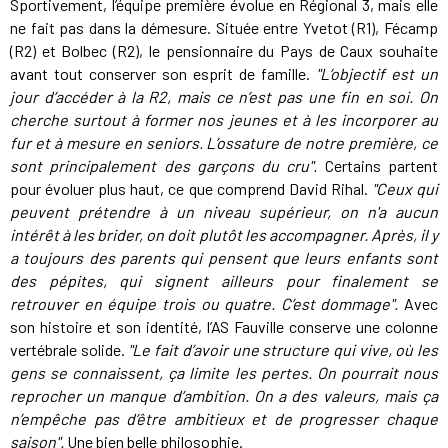
Sportivement, l’équipe première évolue en Régional 3, mais elle
ne fait pas dans la démesure. Située entre Yvetot (R1), Fécamp
(R2) et Bolbec (R2), le pensionnaire du Pays de Caux souhaite
avant tout conserver son esprit de famille.
"L’objectif est un
jour d’accéder à la R2, mais ce n’est pas une fin en soi. On
cherche surtout à former nos jeunes et à les incorporer au
fur et à mesure en seniors. L’ossature de notre première, ce
sont principalement des garçons du cru".
Certains partent
pour évoluer plus haut, ce que comprend David Rihal.
"Ceux qui
peuvent prétendre à un niveau supérieur, on n'a aucun
intérêt à les brider, on doit plutôt les accompagner. Après, il y
a toujours des parents qui pensent que leurs enfants sont
des pépites, qui signent ailleurs pour finalement se
retrouver en équipe trois ou quatre. C’est dommage".
Avec
son histoire et son identité, l’AS Fauville conserve une colonne
vertébrale solide.
"Le fait d’avoir une structure qui vive, où les
gens se connaissent, ça limite les pertes. On pourrait nous
reprocher un manque d’ambition. On a des valeurs, mais ça
n’empêche pas d’être ambitieux et de progresser chaque
saison".
Une bien belle philosophie.