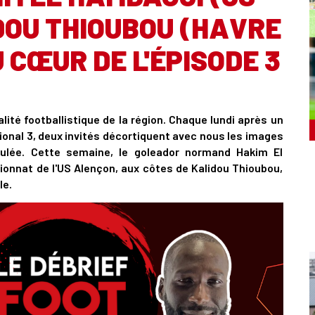
DOU THIOUBOU (HAVRE
 CŒUR DE L'ÉPISODE 3
ité footballistique de la région. Chaque lundi après un
onal 3, deux invités décortiquent avec nous les images
ulée. Cette semaine, le goleador normand Hakim El
onnat de l'US Alençon, aux côtes de Kalidou Thioubou,
le.