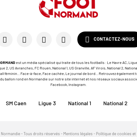
CONTACTEZ-NOUS
NORMAND
est un média spécialisé qui traite de tous les footballs : Le Havre AC, Ligue
e 2, US Avranches, FC Rouen, National 1, US Granville, AF Virois, National 2, Nation
tball féminin... Face-à-face, Face cachée, Le journal de bord... Retrouvez égalemen
du ballon rond en Normandie sur notre site internet et nos réseaux sociaux associés
Facebook, Instagram.
SM Caen
Ligue 3
National 1
National 2
n Normandie - Tous droits réservés -
Mentions légales
-
Politique de cookies et 