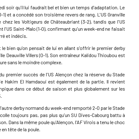
soir qu'il lui faudrait bel et bien un temps d'adaptation. Le
-1) et a concédé son troisième revers de rang. L'US Granville
 chez les Voltigeurs de Châteaubriant (3-2), tandis que l'US
t l'US Saint-Malo (1-0), confirmant qu'un week-end ne faisait
ré et indécis.
e bien qu'on pensait de lui en allant s'offrir le premier derby
le Deauville Villers (0-1). Son entraîneur Kalidou Thioubou est
nture sans le moindre complexe.
 du premier succès de l'US Alençon chez la réserve du Stade
ie Hakim El Hamdaoui est également de la partie. Il revient
pique dans ce début de saison et plus globalement sur les
.
r l'autre derby normand du week-end remporté 2-0 par le Stade
écolle toujours pas, pas plus qu'un SU Dives-Cabourg battu à
son. Dans la même poule qu'Alençon, l'AF Virois a tenu le choc
 en tête de la poule.