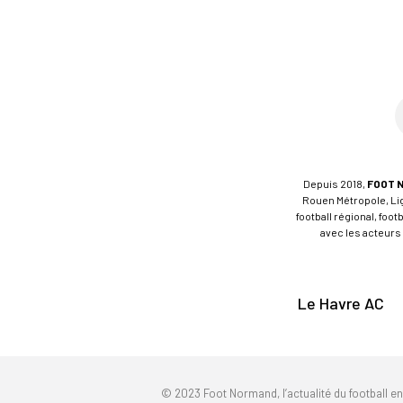
Depuis 2018,
FOOT 
Rouen Métropole, Ligu
football régional, foo
avec les acteurs 
Le Havre AC
© 2023 Foot Normand, l’actualité du football e