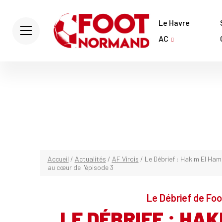
Le Havre
AC
Accueil
/
Actualités
/
AF Virois
/
Le Débrief : Hakim El Ham
au cœur de l'épisode 3
Le Débrief de Foo
LE DÉBRIEF : HAK