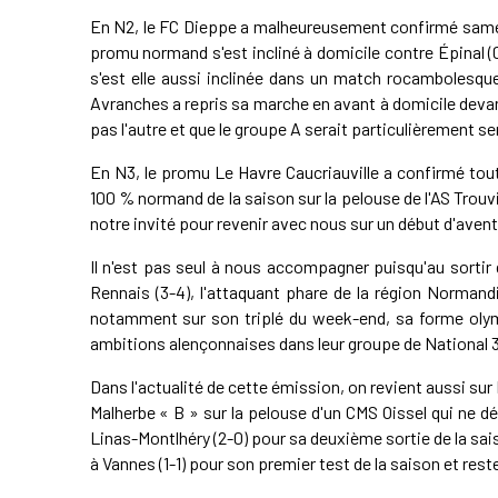
En N2, le FC Dieppe a malheureusement confirmé samedi 
promu normand s'est incliné à domicile contre Épinal (0
s'est elle aussi inclinée dans un match rocambolesque
Avranches a repris sa marche en avant à domicile devan
pas l'autre et que le groupe A serait particulièrement ser
En N3, le promu Le Havre Caucriauville a confirmé tout l
100 % normand de la saison sur la pelouse de l'AS Trouvil
notre invité pour revenir avec nous sur un début d'ave
Il n'est pas seul à nous accompagner puisqu'au sortir
Rennais (3-4), l'attaquant phare de la région Normand
notamment sur son triplé du week-end, sa forme olym
ambitions alençonnaises dans leur groupe de National 3
Dans l'actualité de cette émission, on revient aussi su
Malherbe « B » sur la pelouse d'un CMS Oissel qui ne d
Linas-Montlhéry (2-0) pour sa deuxième sortie de la sai
à Vannes (1-1) pour son premier test de la saison et reste