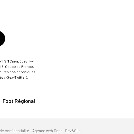
 1, SM Caen, Quevilly-
al 3, Coupe de France,
t toutes nos chroniques
 : X (ex-Twitter),
Foot Régional
de confidentialité
-
Agence web Caen
: Dev&Clic