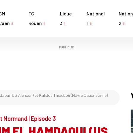
SM
FC
Ligue
National
Nation
Caen
Rouen
3
1
2
PUBLICITÉ
daoui (US Alençon) et Kalidou Thioubou (Havre Caucriauville)
t Normand | Episode 3
IM EL HAMDAOUI (US