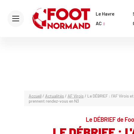
Le Havre
AC
Accueil
/
Actualités
/
AF Virois
/
Le DÉBRIEF : l'AF Virois e
prennent rendez-vous en N3
Le DÉBRIEF de Foo
LE DÉBRIEF : L'