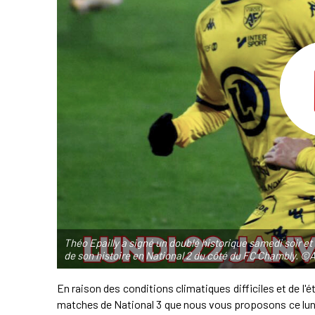
Théo Epailly a signé un doublé historique samedi soir et p
de son histoire en National 2 du côté du FC Chambly. ©
En raison des conditions climatiques difficiles et de l
matches de National 3 que nous vous proposons ce lun