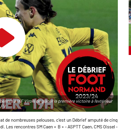
ermis à l'AF Virois de glaner la première victoire à l'extérieur
AFV
'état de nombreuses pelouses, c'est un Débrief amputé de cinq
di. Les rencontres SM Caen « B » - ASPTT Caen, CMS Oissel -