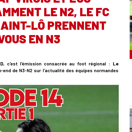
MMENT LE N2, LE FC
 SAINT-LÔ PRENNENT
VOUS EN N3
ND
, c'est l'émission consacrée au foot régional :
Le
k-end de N3-N2 sur l'actualité des équipes normandes