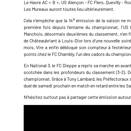
Le Havre AC « B », US Alençon - FC Flers, Quevilly - R
Les Mureaux auront toutes lieu ultérieurement.
e
Cela n'empêche que la 14
émission de la saison ne m
première fois depuis l'entame du championnat, l'US 
Manchois, désormais deuxièmes du classement, n'en fini
de Châteaubriant à Louis-Dior lors d'une nouvelle soiré
mois, Vire a enfin débloqué son compteur à l'extérieu
points chez le FC Chambly, l'un des cadors du championn
En National 3, le FC Dieppe a repris sa marche en avant
scotchée dans les profondeurs du classement (3-2). De
championnat. Grâce à Tony Lambard, les Préfectoraux son
duel de samedi prochain en match en retard entre les S
N'hésitez surtout pas à partager cette émission autour 