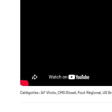
Catégories:
AF Virois
,
CMS Oissel
,
Foot Régional
,
US Gr