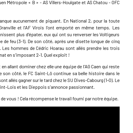
ouen Métropole « B » - AS Villers-Houlgate et AS Chatou - OFC
anque aucunement de piquant. En National 2, pour la toute
Granville et l'AF Virois l'ont emporté en même temps. Les
ssent plus d'épater, eux qui ont su renverser les Voltigeurs
e de feu (3-1). De son côté, après une disette longue de cinq
r. Les hommes de Cédric Hoarau sont allés prendre les trois
at en s'imposant 2-1. Quel exploit !
 en allant dominer chez elle une équipe de l'AG Caen qui reste
 son côté, le FC Saint-Lô continue sa belle histoire dans le
t allés gagner sur le tard chez le SU Dives-Cabourg (1-0). Le
aint-Lois et les Dieppois s'annonce passionnant.
de vous ! Cela récompense le travail fourni par notre équipe.