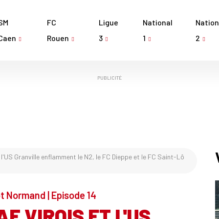
SM
FC
Ligue
National
Nation
Caen
Rouen
3
1
2
PUBLICITÉ
t l'US Granville enflamment le N2, le FC Dieppe et le FC Saint-Lô
t Normand | Episode 14
AF VIROIS ET L'US