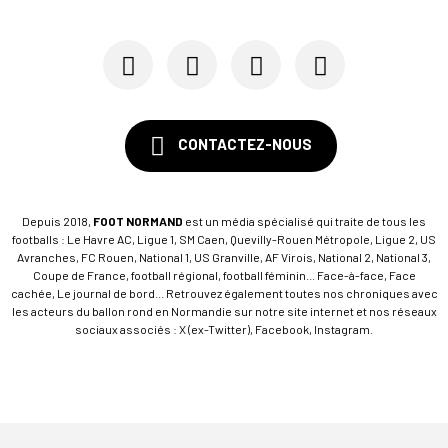
CONTACTEZ-NOUS
Depuis 2018,
FOOT NORMAND
est un média spécialisé qui traite de tous les
footballs : Le Havre AC, Ligue 1, SM Caen, Quevilly-Rouen Métropole, Ligue 2, US
Avranches, FC Rouen, National 1, US Granville, AF Virois, National 2, National 3,
Coupe de France, football régional, football féminin... Face-à-face, Face
cachée, Le journal de bord... Retrouvez également toutes nos chroniques avec
les acteurs du ballon rond en Normandie sur notre site internet et nos réseaux
sociaux associés : X (ex-Twitter), Facebook, Instagram.