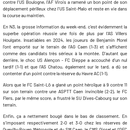
contre l'US Boulogne, l'AF Virois a ramené un bon point de son
déplacement périlleux chez l'US Saint-Malo et reste en vie dans
la course au maintien.
En N3, la grosse information du week-end, c'est évidemment la
superbe opération réussie une fois de plus par l'AS Villers
Houlgate. Insatiables en 2024, les joueurs de Benjamin Morel
l'ont emporté sur le terrain de l'AG Caen (1-3) et s'affichent
comme des candidats très sérieux à la montée. D'autant que
derrière, le choc US Alençon - FC Dieppe a accouché d'un nul
tardif (1-1) et que l'AS Chatou, également sur le tard, a dû se
contenter d'un point contre la réserve du Havre AC (1-1).
Alors que le FC Saint-Lô a glané un point héroïque à 9 contre 11
sur son terrain contre une ASPTT Caen invincible (2-2), le FC
Flers, par le même score, a frustré le SU Dives-Cabourg sur son
terrain.
Enfin, ça a nettement bougé dans le bas de classement. En
s'imposant respectivement 2-0 et 3-0 chez les réserves de
Quevilly-Rouen Métropole et du SM Caen, le CMS Oissel et l'OFC