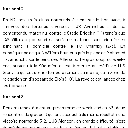
National 2
En N2, nos trois clubs normands étaient sur le bon avec, à
l'arrivée, des fortunes diverses. L'US Avranches a dû se
contenter du match nul contre le Stade Briochin (1-1) tandis que
l'AS Villers a poursuivi sa série de matches sans victoire en
s'inclinant à domicile contre le FC Chambly (2-3). En
conséquence de quoi, William Prunier a pris la place de Mohamed
Tazamoucht sur le banc des Villersois. Le gros coup du week-
end, survenu à la 90e minute, est à mettre au crédit de l'US
Granville qui est sortie (temporairement au moins) de la zone de
relégation en disposant de Blois (1-0). La révolte est lancée chez
les Corsaires !
National 3
Deux matches étaient au programme ce week-end en N3, deux
rencontres du groupe D qui ont accouché du même résultat : une
victoire normande 3-2. L'US Alençon, en grande difficulté, s'est
donné du baume au cœur contre une équipe de haut de tableau,