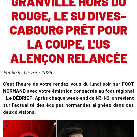
GRANVILLE HORS DU
ROUGE, LE SU DIVES-
CABOURG PRÊT POUR
LA COUPE, L'US
ALENÇON RELANCÉE
Publié le
3 février 2025
C'est l'heure de votre rendez-vous du lundi soir sur
FOOT
NORMAND
avec votre émission consacrée au foot régional
:
Le DÉBRIEF
. Après chaque week-end de N3-N2, on revient
sur l'actualité des équipes normandes alignées dans ces
deux divisions.