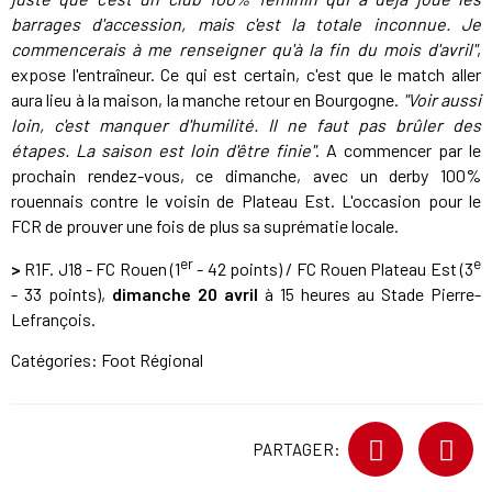
barrages d'accession, mais c'est la totale inconnue. Je
commencerais à me renseigner qu'à la fin du mois d'avril"
,
expose l'entraîneur. Ce qui est certain, c'est que le match aller
aura lieu à la maison, la manche retour en Bourgogne.
"Voir aussi
loin, c'est manquer d'humilité. Il ne faut pas brûler des
étapes. La saison est loin d'être finie"
. A commencer par le
prochain rendez-vous, ce dimanche, avec un derby 100%
rouennais contre le voisin de Plateau Est. L'occasion pour le
FCR de prouver une fois de plus sa suprématie locale.
er
e
>
R1F. J18 - FC Rouen (1
- 42 points) / FC Rouen Plateau Est (3
- 33 points),
dimanche 20 avril
à 15 heures au Stade Pierre-
Lefrançois.
Catégories:
Foot Régional
PARTAGER: