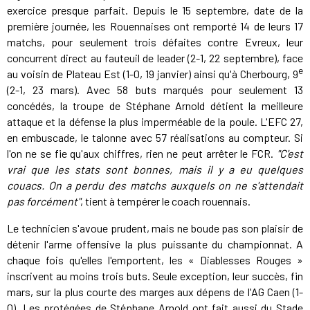
exercice presque parfait. Depuis le 15 septembre, date de la
première journée, les Rouennaises ont remporté 14 de leurs 17
matchs, pour seulement trois défaites contre Evreux, leur
concurrent direct au fauteuil de leader (2-1, 22 septembre), face
e
au voisin de Plateau Est (1-0, 19 janvier) ainsi qu'à Cherbourg, 9
(2-1, 23 mars). Avec 58 buts marqués pour seulement 13
concédés, la troupe de Stéphane Arnold détient la meilleure
attaque et la défense la plus imperméable de la poule. L'EFC 27,
en embuscade, le talonne avec 57 réalisations au compteur. Si
l'on ne se fie qu'aux chiffres, rien ne peut arrêter le FCR.
"C'est
vrai que les stats sont bonnes, mais il y a eu quelques
couacs. On a perdu des matchs auxquels on ne s'attendait
pas forcément"
, tient à tempérer le coach rouennais.
Le technicien s'avoue prudent, mais ne boude pas son plaisir de
détenir l'arme offensive la plus puissante du championnat. A
chaque fois qu'elles l'emportent, les « Diablesses Rouges »
inscrivent au moins trois buts. Seule exception, leur succès, fin
mars, sur la plus courte des marges aux dépens de l'AG Caen (1-
0). Les protégées de Stéphane Arnold ont fait aussi du Stade