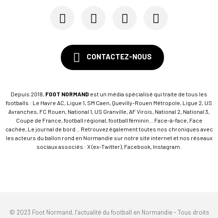
CONTACTEZ-NOUS
Depuis 2018,
FOOT NORMAND
est un média spécialisé qui traite de tous les
footballs : Le Havre AC, Ligue 1, SM Caen, Quevilly-Rouen Métropole, Ligue 2, US
Avranches, FC Rouen, National 1, US Granville, AF Virois, National 2, National 3,
Coupe de France, football régional, football féminin... Face-à-face, Face
cachée, Le journal de bord... Retrouvez également toutes nos chroniques avec
les acteurs du ballon rond en Normandie sur notre site internet et nos réseaux
sociaux associés : X (ex-Twitter), Facebook, Instagram.
© 2023 Foot Normand, l’actualité du football en Normandie - Tous droits