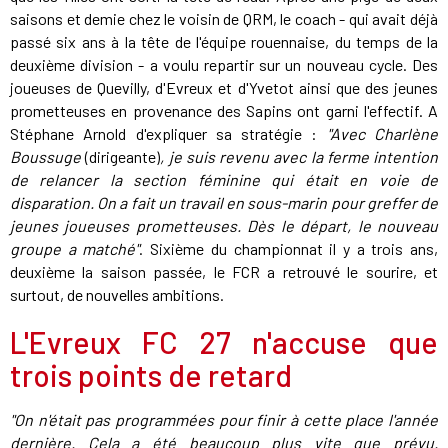
saisons et demie chez le voisin de QRM, le coach - qui avait déjà
passé six ans à la tête de l'équipe rouennaise, du temps de la
deuxième division - a voulu repartir sur un nouveau cycle. Des
joueuses de Quevilly, d'Evreux et d'Yvetot ainsi que des jeunes
prometteuses en provenance des Sapins ont garni l'effectif. A
Stéphane Arnold d'expliquer sa stratégie :
"Avec Charlène
Boussuge
(dirigeante)
, je suis revenu avec la ferme intention
de relancer la section féminine qui était en voie de
disparation. On a fait un travail en sous-marin pour greffer de
jeunes joueuses prometteuses. Dès le départ, le nouveau
groupe a matché"
. Sixième du championnat il y a trois ans,
deuxième la saison passée, le FCR a retrouvé le sourire, et
surtout, de nouvelles ambitions.
L'Evreux FC 27 n'accuse que
trois points de retard
"On n'était pas programmées pour finir à cette place l'année
dernière. Cela a été beaucoup plus vite que prévu.