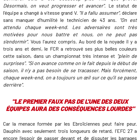
Désormais, on veut progresser et avancer"
. Le statut de
l'équipe a changé à vitesse grand V.
"Il a fallu assumer"
, déclare
sans manquer d'humilité le technicien de 43 ans.
"On est
attendu chaque week-end. Les adversaires sont très
motivées pour nous battre et nous, on ne peut pas
s'endormir"
. Vous l'aurez compris. Au bord de la noyade il y a
trois ans et demi, le FCR a retrouvé ses plus belles couleurs
cette saison, dans un championnat très intense et
"plein de
surprises"
.
"Si on avance comme on le fait depuis le début de
saison, il n'y a pas besoin de se tracasser. Mais forcément,
chaque week-end, on a toujours un œil sur ce qu'il se passe
derrière"
.
"
LE PREMIER FAUX PAS DE L'UNE DES DEUX
ÉQUIPES AURA DES CONSÉQUENCES LOURDES
"
Car la menace formée par les Ebroïciennes peut faire peur.
Dauphin avec seulement trois longueurs de retard, l'EFC 27 a
encore l'espoir de passer devant et de disputer les barrages