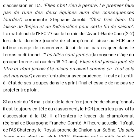
d'accession en D3.
"Elles n'ont rien à perdre. Le premier faux
pas de l'une des deux équipes aura des conséquences
lourdes"
, commente Stéphane Arnold.
"C'est très bien. Ça
laisse de l'enjeu et de l'adrénaline pour cette fin de saison"
.
Le match nul de l'EFC 27 sur le terrain de l'Avant-Garde Caen (2-2)
lors de la dernière journée de championnat laisse au FCR une
infime marge de manœuvre. A lui de ne pas craquer dans le
temps additionnel.
"Les filles sont jeunes
(la moyenne d'âge du
groupe tourne autour des 18-20 ans)
. Elles n'ont jamais joué de
titre et n'ont jamais été mises en avant comme ça. Tout cela
est nouveau"
, avance l'entraîneur avec prudence. Il reste attentif
à l'état de ses troupes dans le sprint final et essaie de ne pas se
projeter trop loin.
Si au soir du 18 mai ; date de la dernière journée de championnat,
il est toujours en tête du classement, le FCR jouera les play-offs
d'accession à la D3. Il affrontera le leader du championnat
régional de Bourgogne Franche-Comté. A l'heure actuelle, il s'agit
de l'AS Chatenoy-le-Royal, proche de Chalon-sur-Saône.
"Je sais
juste que c'est un club 100% féminin qui a déjà joué les