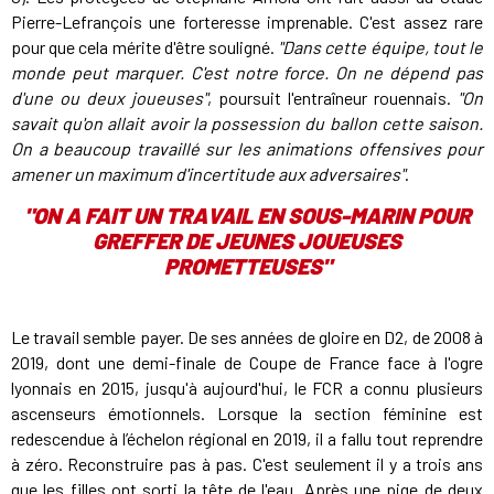
Pierre-Lefrançois une forteresse imprenable. C'est assez rare
pour que cela mérite d'être souligné.
"Dans cette équipe, tout le
monde peut marquer. C'est notre force. On ne dépend pas
d'une ou deux joueuses"
, poursuit l'entraîneur rouennais.
"On
savait qu'on allait avoir la possession du ballon cette saison.
On a beaucoup travaillé sur les animations offensives pour
amener un maximum d'incertitude aux adversaires"
.
"
ON A FAIT UN TRAVAIL EN SOUS-MARIN POUR
GREFFER DE JEUNES JOUEUSES
PROMETTEUSES
"
Le travail semble payer. De ses années de gloire en D2, de 2008 à
2019, dont une demi-finale de Coupe de France face à l'ogre
lyonnais en 2015, jusqu'à aujourd'hui, le FCR a connu plusieurs
ascenseurs émotionnels. Lorsque la section féminine est
redescendue à l’échelon régional en 2019, il a fallu tout reprendre
à zéro. Reconstruire pas à pas. C'est seulement il y a trois ans
que les filles ont sorti la tête de l'eau. Après une pige de deux