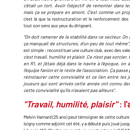
c’était un tort. Avoir l’objectif de remonter dans l
mais ça se prépare en amont. C’est comme un proj
c’est là que la restructuration et le renforcement de
tout son sens aux yeux du dirigeant.
"On doit ramener de la stabilité dans ce secteur. On
ça manquait de structures, d’un peu de tout même"
est simple : reconstituer une culture club, avec des val
c’est travail, humilité et plaisir. Ce n'est pas sorc
en R1, et j’étais déjà dans le navire à l’époque, on
l’équipe fanion et le reste de l'association. Ça pas
réinstaurer cette convivialité et ce lien entre les 
joueurs qui sont arrivés cette année ont connu des 
cette convivialité qu’ils n’avaient pas ailleurs"
.
"Travail, humilité, plaisir"
: l
Melvin Hamard (25 ans) peut témoigner de cette culture 
Isigny comme adjoint cet été, y a débuté puis joué jusqu