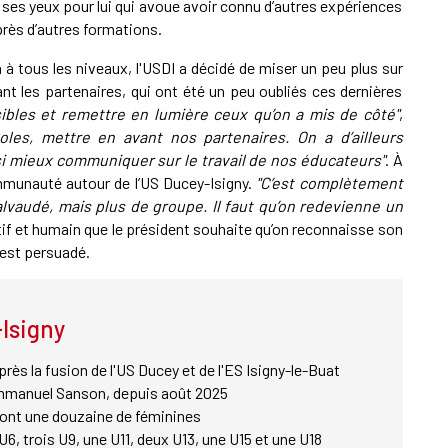
 ses yeux pour lui qui avoue avoir connu d’autres expériences
rès d’autres formations.
à tous les niveaux, l'USDI a décidé de miser un peu plus sur
t les partenaires, qui ont été un peu oubliés ces dernières
isibles et remettre en lumière ceux qu’on a mis de côté"
,
les, mettre en avant nos partenaires. On a d’ailleurs
ssi mieux communiquer sur le travail de nos éducateurs"
. À
ommunauté autour de l’US Ducey-Isigny.
"C’est complètement
galvaudé, mais plus de groupe. Il faut qu’on redevienne un
ectif et humain que le président souhaite qu’on reconnaisse son
n est persuadé.
Isigny
près la fusion de l'US Ducey et de l'ES Isigny-le-Buat
mmanuel Sanson, depuis août 2025
dont une douzaine de féminines
6, trois U9, une U11, deux U13, une U15 et une U18