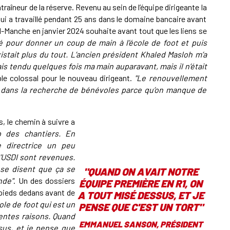
raîneur de la réserve. Revenu au sein de l’équipe dirigeante la
qui a travaillé pendant 25 ans dans le domaine bancaire avant
anche en janvier 2024 souhaite avant tout que les liens se
vé pour donner un coup de main à l’école de foot et puis
istait plus du tout. L’ancien président Khaled Masloh m’a
is tendu quelques fois ma main auparavant, mais il n’était
ble colossal pour le nouveau dirigeant.
"Le renouvellement
s dans la recherche de bénévoles parce qu’on manque de
s, le chemin à suivre a
p des chantiers. En
 directrice un peu
l'USDI sont revenues.
 se disent que ça se
"
QUAND ON AVAIT NOTRE
nde"
. Un des dossiers
ÉQUIPE PREMIÈRE EN R1, ON
 pieds dedans avant de
A TOUT MISÉ DESSUS, ET JE
ole de foot qui est un
PENSE QUE C'EST UN TORT
"
rentes raisons. Quand
EMMANUEL SANSON, PRÉSIDENT
sus, et je pense que