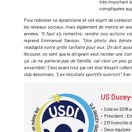
très important à
compliquées aup
Pour redonner ce dynamisme et cet esprit de cohésion 
les réseaux sociaux, mais également de mettre en avan
années.
"Il faut s’y remettre, rendre nos actions v
reprend Emmanuel Sanson.
"Une photo des bénévo
réadapté notre grille tarifaire pour eux. On doit au
l’écouter, on sent que le dirigeant veut recréer une c
ça. Je ne parlerai pas de famille, car c’est un peu 
ensemble"
. C’est avant tout par cet état d'esprit coll
club désormais.
"Les résultats sportifs suivront"
. Il e
US Ducey-
Créé en 2018 a
Président : E
213 licenciés 
Deux équipes U