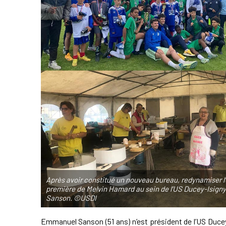
Après avoir constitué un nouveau bureau, redynamiser l’éc
première de Melvin Hamard au sein de l’US Ducey-Isigny 
Sanson. ©USDI
Emmanuel Sanson (51 ans) n’est président de l’US Ducey 