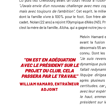
Lô puis l’AS Cherbourg avant un court retour à l’USAMS
"J’avais envie d’un nouveau challenge avec mes co
mais avec toujours de l’ambition"
.
Cet esprit, le mili
dont la famille vivre à 100% pour le foot. Son frère aî
cadet, Nolan (22 ans) a rejoint l’Olympique d’Alès (N3). 
c’est la mère de la famille, Aïcha, qui a gagné notre je
Melvin Hamard e
avant la fusion
désormais 55 ans,
connu. Dont les
"Je suis reven
"
ON EST EN ADÉQUATION
dynamique puisq
AVEC LE PRÉSIDENT SUR LE
fallait redyna
PROJET DU CLUB, CELA
l’équipe dirige
PASSERA PAR LE TRAVAIL
"
après plusieur
WILLIAM HAMARD, ENTRAÎNEUR
certitudes, car 
ADJOINT
avec leur expér
le haut, emmen
président sur le