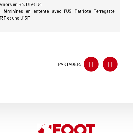
eniors en R3, D1 et D4
 féminines en entente avec l'US Patriote Terregatte
13F et une U15F
PARTAGER: