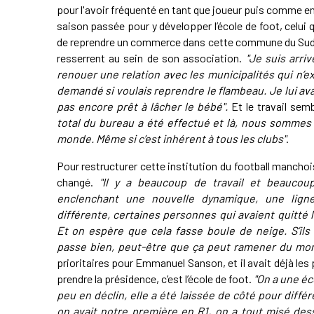
pour l'avoir fréquenté en tant que joueur puis comme ent
saison passée pour y développer l’école de foot, celui 
de reprendre un commerce dans cette commune du Sud-M
resserrent au sein de son association.
"Je suis arri
renouer une relation avec les municipalités qui n’ex
demandé si voulais reprendre le flambeau. Je lui ava
pas encore prêt à lâcher le bébé".
Et le travail sem
total du bureau a été effectué et là, nous somme
monde. Même si c’est inhérent à tous les clubs"
.
Pour restructurer cette institution du football manchoi
changé.
"Il y a beaucoup de travail et beaucou
enclenchant une nouvelle dynamique, une ligne
différente, certaines personnes qui avaient quitté 
Et on espère que cela fasse boule de neige. S’ils
passe bien, peut-être que ça peut ramener du mo
prioritaires pour Emmanuel Sanson, et il avait déjà les
prendre la présidence, c’est l’école de foot.
"On a une éc
peu en déclin, elle a été laissée de côté pour diffé
on avait notre première en R1, on a tout misé des