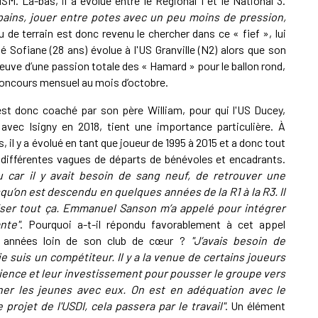
M. Là-bas, il a évolué entre le Régional 1 et le National 3.
pains, jouer entre potes avec un peu moins de pression,
eu de terrain est donc revenu le chercher dans ce « fief », lui
né Sofiane (28 ans) évolue à l'US Granville (N2) alors que son
Preuve d’une passion totale des « Hamard » pour le ballon rond,
u-concours mensuel au mois d’octobre.
st donc coaché par son père William, pour qui l'US Ducey,
 avec Isigny en 2018, tient une importance particulière. À
 il y a évolué en tant que joueur de 1995 à 2015 et a donc tout
 différentes vagues de départs de bénévoles et encadrants.
u car il y avait besoin de sang neuf, de retrouver une
u’on est descendu en quelques années de la R1 à la R3. Il
miser tout ça. Emmanuel Sanson m’a appelé pour intégrer
ante"
. Pourquoi a-t-il répondu favorablement à cet appel
s années loin de son club de cœur ?
"J’avais besoin de
je suis un compétiteur. Il y a la venue de certains joueurs
ience et leur investissement pour pousser le groupe vers
er les jeunes avec eux. On est en adéquation avec le
 projet de l'USDI, cela passera par le travail"
. Un élément