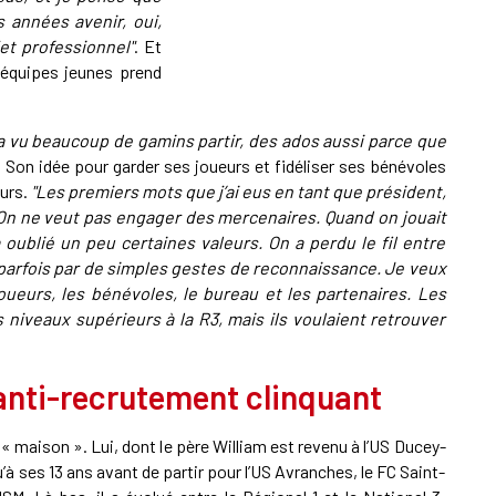
es années avenir, oui,
et professionnel"
. Et
s équipes jeunes prend
 a vu beaucoup de gamins partir, des ados aussi parce que
. Son idée pour garder ses joueurs et fidéliser ses bénévoles
eurs.
"Les premiers mots que j’ai eus en tant que président,
ier. On ne veut pas engager des mercenaires. Quand on jouait
 a oublié un peu certaines valeurs. On a perdu le fil entre
se parfois par de simples gestes de reconnaissance. Je veux
joueurs, les bénévoles, le bureau et les partenaires. Les
niveaux supérieurs à la R3, mais ils voulaient retrouver
'anti-recrutement clinquant
« maison ». Lui, dont le père William est revenu à l’US Ducey-
’à ses 13 ans avant de partir pour l’US Avranches, le FC Saint-