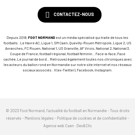
CONTACTEZ-NOUS
Depuis 2018,
FOOT NORMAND
est un média spécialisé qui traite de tous les
footballs : Le Havre AC, Ligue 1, SM Caen, Quevilly-Rouen Métropole, Ligue 2, US
Avranches, FC Rouen, National 1, US Granville, AF Virois, National 2, National 3,
Coupe de France, football régional, football féminin... Face-à-face, Face
cachée, Le journal de bord... Retrouvez également toutes nos chroniques avec
les acteurs du ballon rond en Normandie sur notre site internet et nos réseaux
sociaux associés : X (ex-Twitter), Facebook, Instagram.
© 2023 Foot Normand, l’actualité du football en Normandie - Tous droits
réservés -
Mentions légales
-
Politique de cookies et de confidentialité
-
Agence web Caen
: Dev&Clic