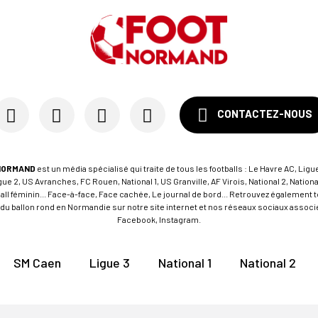
CONTACTEZ-NOUS
NORMAND
est un média spécialisé qui traite de tous les footballs : Le Havre AC, Ligue
e 2, US Avranches, FC Rouen, National 1, US Granville, AF Virois, National 2, Nation
tball féminin... Face-à-face, Face cachée, Le journal de bord... Retrouvez égalemen
du ballon rond en Normandie sur notre site internet et nos réseaux sociaux associés
Facebook, Instagram.
SM Caen
Ligue 3
National 1
National 2