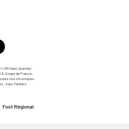
 1, SM Caen, Quevilly-
al 3, Coupe de France,
t toutes nos chroniques
 : X (ex-Twitter),
Foot Régional