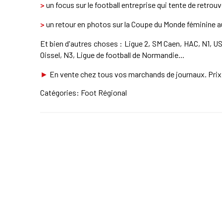
>
un focus sur le football entreprise qui tente de retrou
>
un retour en photos sur la Coupe du Monde féminine a
Et bien d'autres choses : Ligue 2, SM Caen, HAC, N1, U
Oissel, N3, Ligue de football de Normandie...
►
En vente chez tous vos marchands de journaux. Prix 
Catégories:
Foot Régional