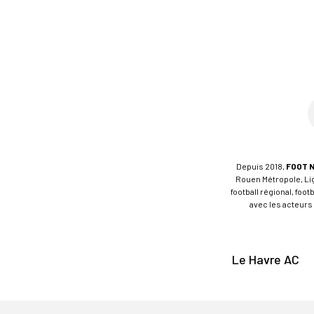
Depuis 2018,
FOOT 
Rouen Métropole, Ligu
football régional, foo
avec les acteurs 
Le Havre AC