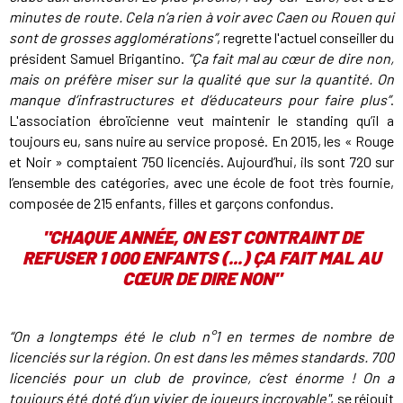
minutes de route. Cela n’a rien à voir avec Caen ou Rouen qui
sont de grosses agglomérations”
, regrette l'actuel conseiller du
président Samuel Brigantino.
“Ça fait mal au cœur de dire non,
mais on préfère miser sur la qualité que sur la quantité. On
manque d’infrastructures et d’éducateurs pour faire plus”
.
L'association ébroïcienne veut maintenir le standing qu’il a
toujours eu, sans nuire au service proposé. En 2015, les « Rouge
et Noir » comptaient 750 licenciés. Aujourd’hui, ils sont 720 sur
l’ensemble des catégories, avec une école de foot très fournie,
composée de 215 enfants, filles et garçons confondus.
"
CHAQUE ANNÉE, ON EST CONTRAINT DE
REFUSER 1 000 ENFANTS (...) ÇA FAIT MAL AU
CŒUR DE DIRE NON
"
“On a longtemps été le club n°1 en termes de nombre de
licenciés sur la région. On est dans les mêmes standards. 700
licenciés pour un club de province, c’est énorme ! On a
toujours été doté d’un vivier de joueurs incroyable"
, se réjouit