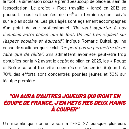
le foot, la dimension sociale prend beaucoup de place au sein de
l’association. Le projet « Foot travaillé » lancé en 2012 se
e
poursuit. Tous les licenciés, de la 6
à la Terminale, sont suivis
sur le plan scolaire. Les plus âgés sont également accompagnés
d’un point de vue professionnel.
“On veut apporter à nos
licenciés autre chose que le foot. On est très vigilant sur
l’aspect scolaire et éducatif”
, indique Romaric Bultel, qui ne
cesse de souligner que le club
"ne peut pas se permettre de ne
faire que de l’élite”.
S'ils admettent avoir été peut-être trop
obnubilés par la N2 avant le dépôt de bilan en 2023, les « Rouge
et Noir » se sont très vite recentrés sur l’essentiel. Aujourd’hui,
70% des efforts sont concentrés pour les jeunes et 30% sur
l’équipe première.
"ON AURA D'AUTRES JOUEURS QUI IRONT EN
ÉQUIPE DE FRANCE, J'EN METS MES DEUX MAINS
À COUPER"
Un modèle qui donne raison à l'EFC 27 puisque plusieurs