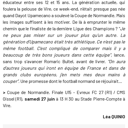
éducateur entre ses 12 et 15 ans. La génération actuelle, qui
foulera la pelouse de Vire, ce week-end, n’était presque pas née
quand Dayot Upamecano a soulevé la Coupe de Normandie. Mais
les images suffisent à les motiver. De là à emprunter le même
chemin que le finaliste de la dernière Ligue des Champions ? “
Je
ne peux pas miser sur un joueur plus qu’un autre. La
génération d’Upamecano était très athlétique. Ce n’est pas le
même football. C’est compliqué de comparer mais il y a
beaucoup de très bons joueurs dans cette équipe”,
lance,
sans trop s’avancer Romaric Bultel, avant de livrer.
“On aura
d’autres joueurs qui iront en équipe de France et dans de
grands clubs européens, j’en mets mes deux mains à
couper”.
Une promesse dont le football normand se réjouirait…
>
Coupe de Normandie. Finale U15 - Evreux FC 27 (R1) / CMS
Oissel (R1),
samedi 27 juin
à 13 H 30 au Stade Pierre-Compte à
Vire.
Léa QUINIO