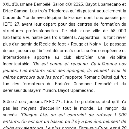
XXL d’Ousmane Dembélé, Ballon d’Or 2025, Dayot Upamecano et
Brice Samba. Les trois Tricolores, qui disputent actuellement la
Coupe du Monde avec l’équipe de France, sont tous passés par
l’EFC 27, avant leur départ pour des centres de formation de
structures professionnelles. Ce club d’une ville de 48 000
habitants a vu naître ces trois talents. Aujourd’hui, ils font rêver
plus d’un gamin de l’école de foot « Rouge et Noir ». Le passage
de ces joueurs qui brillent désormais sur la scène européenne et
internationale apporte au club ébroïcien une visibilité
incontestable.
"On est connu et reconnu. Ça influence nos
jeunes. Les enfants sont des éponges, ils veulent avoir le
même parcours que les pros”
, rapporte Romaric Bultel qui fut
l'un des formateurs du Parisien Ousmane Dembélé et du
défenseur du Bayern Munich, Dayot Upamecano.
Grâce à ces joueurs, l'EFC 27 attire. Le problème, c’est qu’il n'a
pas les moyens d'accueillir tout le monde
.
La rançon du
succès.
“Chaque été, on est contraint de refuser 1 000
enfants. On est sur un bassin où il n’y a pas énormément de
clubs aux alentours. Le plus proche, Pacy-sur-Eure, est à 20