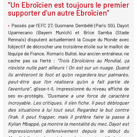
"Un Ebroïcien est toujours le premier
supporter d'un autre Ebroïcien"
Passés par l’EFC 27, Ousmane Dembélé (Paris SG), Dayot
Upamecano (Bayern Munich) et Brice Samba (Stade
Rennais) disputent actuellement la Coupe du Monde avec
l’objectif de décrocher une troisième étoile sur le maillot de
l’équipe de France. Romaric Bultel, leur ancien entraîneur, ne
cache pas sa fierté
: “Trois Ebroïciens au Mondial, ça
n’existe nulle part ailleurs ! On est sur un nuage. Quand
ils arrêteront le foot et qu'on regardera leur palmarès,
peut-être que l’on réalisera qu’on a fait partie de
l’aventure”,
glisse-t-il, impressionné du niveau affiché de
ses ex-protégés
. “Ousmane a une force de caractère
incroyable. Les critiques, il s’en fiche. Il peut débloquer
des situations à lui tout seul. Regardez le but contre
l’Irak. Il peut frapper, mais il préfère faire la passe à
Kylian Mbappé, ça montre la mentalité du mec. Dayot est
impressionnant défensivement depuis le début du