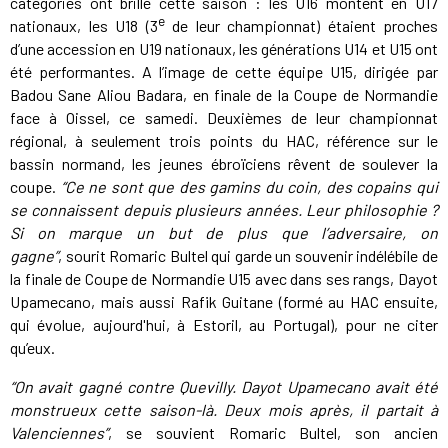
catégories ont brillé cette saison : les U16 montent en U17
e
nationaux, les U18 (3
de leur championnat) étaient proches
d’une accession en U19 nationaux, les générations U14 et U15 ont
été performantes. A l’image de cette équipe U15, dirigée par
Badou Sane Aliou Badara, en finale de la Coupe de Normandie
face à Oissel, ce samedi. Deuxièmes de leur championnat
régional, à seulement trois points du HAC, référence sur le
bassin normand, les jeunes ébroïciens rêvent de soulever la
coupe.
“Ce ne sont que des gamins du coin, des copains qui
se connaissent depuis plusieurs années. Leur philosophie ?
Si on marque un but de plus que l’adversaire, on
gagne”
, sourit Romaric Bultel qui garde un souvenir indélébile de
la finale de Coupe de Normandie U15 avec dans ses rangs, Dayot
Upamecano, mais aussi Rafik Guitane (formé au HAC ensuite,
qui évolue, aujourd'hui, à Estoril, au Portugal), pour ne citer
qu’eux.
“On avait gagné contre Quevilly. Dayot Upamecano avait été
monstrueux cette saison-là. Deux mois après, il partait à
Valenciennes”
,
se souvient Romaric Bultel, son ancien