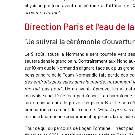
physique par jour, avant une période « d’affûtage ».
"
arriver en forme"
.
Direction Paris et l’eau de l
"Je suivrai la cérémonie d'ouverture
Le 9 août, toute la Normandie sera tournée vers ses 
sautera dans le grand bain. Contrairement aux Mondiau
sur 10 km que le Normand s’alignera face aux plus grande
pensionnaire de la Team Normandie fait partie des cou
des endroits plus sales dans le monde, notamment le
me fait pas peur"
. Un an avant l'épreuve, les « test
mauvaise qualité de l’eau parisienne. La championne
aux organisateurs de prévoir un plan « B ». De son c
précautions en amont de la course.
"Pour la première
maladie bactérienne couramment appelée « la maladie d
Pour ce qui du parcours de Logan Fontaine, il n’est pas a
de doute en 2021, le natif d’Argentan a fait de Paris
"le