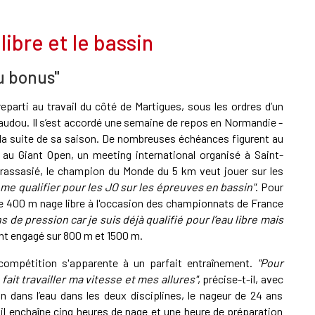
libre et le bassin
du bonus"
parti au travail du côté de Martigues, sous les ordres d’un
naudou. Il s’est accordé une semaine de repos en Normandie -
rs la suite de sa saison. De nombreuses échéances figurent au
rt au Giant Open, un meeting international organisé à Saint-
rassasié, le champion du Monde du 5 km veut jouer sur les
me qualifier pour les JO sur les épreuves en bassin"
. Pour
ur le 400 m nage libre à l'occasion des championnats de France
ins de pression car je suis déjà qualifié pour l’eau libre mais
ment engagé sur 800 m et 1500 m.
e compétition s'apparente à un parfait entraînement.
"Pour
fait travailler ma vitesse et mes allures"
, précise-t-il, avec
 dans l’eau dans les deux disciplines, le nageur de 24 ans
 il enchaîne cinq heures de nage et une heure de préparation