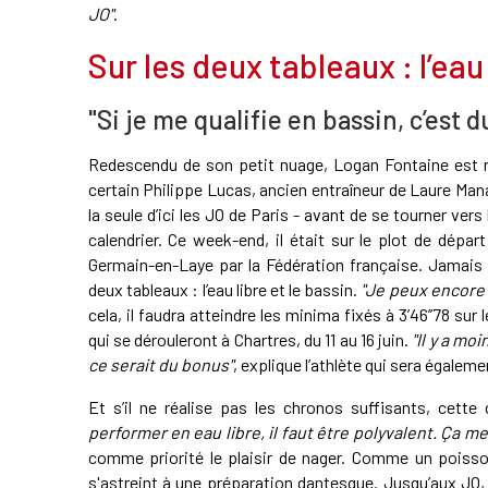
JO"
.
Sur les deux tableaux : l’eau 
"Si je me qualifie en bassin, c’est 
Redescendu de son petit nuage, Logan Fontaine est re
certain Philippe Lucas, ancien entraîneur de Laure Ma
la seule d’ici les JO de Paris - avant de se tourner ve
calendrier. Ce week-end, il était sur le plot de dépa
Germain-en-Laye par la Fédération française. Jamais 
deux tableaux : l’eau libre et le bassin.
"Je peux encore 
cela, il faudra atteindre les minima fixés à 3’46’’78 s
qui se dérouleront à Chartres, du 11 au 16 juin.
"Il y a mo
ce serait du bonus"
, explique l’athlète qui sera égale
Et s’il ne réalise pas les chronos suffisants, cett
performer en eau libre, il faut être polyvalent. Ça me 
comme priorité le plaisir de nager. Comme un poisson
s'astreint à une préparation dantesque. Jusqu’aux JO,