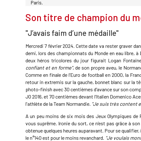
Paris.
Son titre de champion du m
"J’avais faim d’une médaille"
Mercredi 7 février 2024. Cette date va rester graver dans
demi, lors des championnats du Monde en eau libre, à D
deux héros tricolores du jour figurait Logan Fontain
confiant et en forme"
, de son propre aveu, le Normand
Comme en finale de l’Euro de football en 2000, la France 
retour in extremis sur la gauche, bonnet blanc sur la t
photo-finish avec 30 centièmes d’avance sur son compa
JO 2016, et 70 centièmes devant l’Italien Domenico Ace
l'athlète de la Team Normandie.
"Je suis très content e
A un peu moins de six mois des Jeux Olympiques de P
vous suprême. Ironie du sort, ce n’est pas grâce à son t
obtenue quelques heures auparavant. Pour se qualifier, il 
le n°140 est pour le moins revanchard.
"Je voulais monte