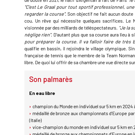
"C’est Le Graal pour tout sportif professionnel, un
regarder la course"
. Son objectif ne fait aucun doute 
cou. Un rêve qui nécessite quelques sacrifices. Le 
visionnée par des milliards de téléspectateurs.
"Je la s
néglige rien"
. D’autant plus que sa course aura lieu à 
pour préparer la course. Il va falloir faire de trè
qualifie en bassin, il rejoindra le village olympique. S
française de tennis que le membre de la Team Normand
libre. De quoi lui offrir de sa chambre une vue directe sur
Son palmarès
En eau libre
champion du Monde en individuel sur 5 km en 2024 à
médaillé de bronze aux championnats d’Europe par 
(Italie)
vice-champion du monde en individuel sur 5 km en 
médaillé de bronze aux championnats d’Europe en i