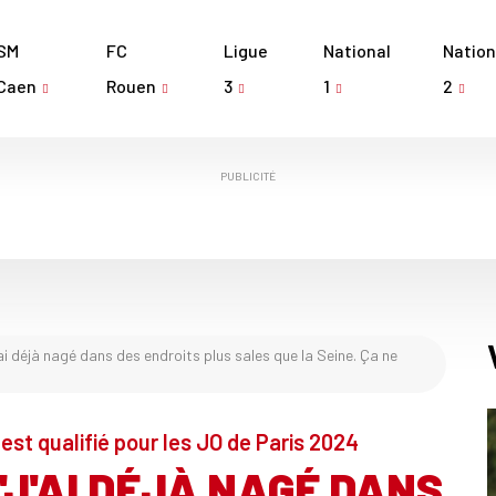
SM
FC
Ligue
National
Nation
Caen
Rouen
3
1
2
PUBLICITÉ
i déjà nagé dans des endroits plus sales que la Seine. Ça ne
st qualifié pour les JO de Paris 2024
"J'AI DÉJÀ NAGÉ DANS