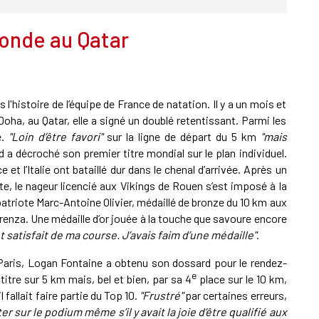
onde au Qatar
 l'histoire de l’équipe de France de natation. Il y a un mois et
oha, au Qatar, elle a signé un doublé retentissant. Parmi les
e.
"Loin d’être favori"
sur la ligne de départ du 5 km
"mais
 a décroché son premier titre mondial sur le plan individuel.
et l’Italie ont bataillé dur dans le chenal d’arrivée. Après un
ête, le nageur licencié aux Vikings de Rouen s’est imposé à la
triote Marc-Antoine Olivier, médaillé de bronze du 10 km aux
renza. Une médaille d’or jouée à la touche que savoure encore
t satisfait de ma course. J’avais faim d’une médaille"
.
aris, Logan Fontaine a obtenu son dossard pour le rendez-
e
itre sur 5 km mais, bel et bien, par sa 4
place sur le 10 km,
fallait faire partie du Top 10.
"Frustré"
par certaines erreurs,
r sur le podium même s’il y avait la joie d’être qualifié aux