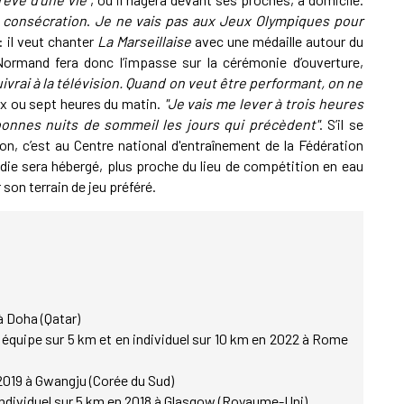
e consécration
.
Je ne vais pas aux Jeux Olympiques pour
: il veut chanter
La Marseillaise
avec une médaille autour du
Normand fera donc l’impasse sur la cérémonie d’ouverture,
uivrai à la télévision. Quand on veut être performant, on ne
six ou sept heures du matin.
"Je vais me lever à trois heures
s bonnes nuits de sommeil les jours qui précèdent"
. S’il se
inon, c’est au Centre national d'entraînement de la Fédération
ie sera hébergé, plus proche du lieu de compétition en eau
 son terrain de jeu préféré.
 Doha (Qatar)
équipe sur 5 km et en individuel sur 10 km en 2022 à Rome
2019 à Gwangju (Corée du Sud)
ndividuel sur 5 km en 2018 à Glasgow (Royaume-Uni)