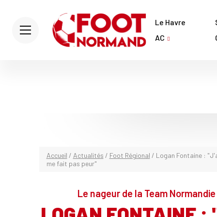
Le Havre
AC
Accueil
/
Actualités
/
Foot Régional
/
Logan Fontaine : "J'a
me fait pas peur"
Le nageur de la Team Normandie e
LOGAN FONTAINE : 