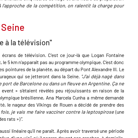
A l’approche de la compétition, on ralentit la charge pour
a Seine
 à la télévision"
écrans de télévision. C'est ce jour-là que Logan Fontaine
x, le 5 km n’apparaît pas au programme olympique. C’est donc
s pointures de la planète, au départ du Pont Alexandre III. Le
rageux qui se jetteront dans la Seine.
"J’ai déjà nagé dans
 port de Barcelone ou dans un fleuve en Argentine. Ça ne
s event » s’étaient révélés peu réjouissants en raison de la
 olympique brésilienne, Ana Marcela Cunha a même demandé
ôté, le nageur des Vikings de Rouen a décidé de prendre des
 fois, je vais me faire vacciner contre la leptospirose
(une
es rats »)
"
.
ussi linéaire qu’il ne paraît. Après avoir traversé une période
 rêve d’une vie"
, où il nagera devant ses proches, à domicile.