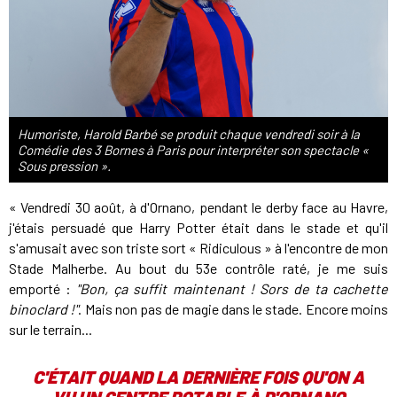
Humoriste, Harold Barbé se produit chaque vendredi soir à la
Comédie des 3 Bornes à Paris pour interpréter son spectacle «
Sous pression ».
« Vendredi 30 août, à d'Ornano, pendant le derby face au Havre,
j'étais persuadé que Harry Potter était dans le stade et qu'il
s'amusait avec son triste sort « Ridiculous » à l'encontre de mon
Stade Malherbe. Au bout du 53e contrôle raté, je me suis
emporté :
"Bon, ça suffit maintenant ! Sors de ta cachette
binoclard !"
. Mais non pas de magie dans le stade. Encore moins
sur le terrain...
C'ÉTAIT QUAND LA DERNIÈRE FOIS QU'ON A