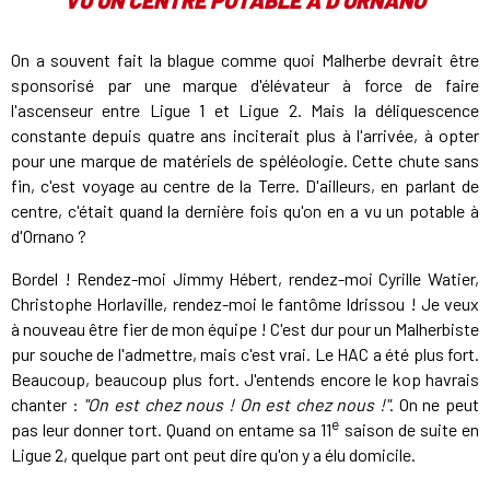
VU UN CENTRE POTABLE À D'ORNANO
On a souvent fait la blague comme quoi Malherbe devrait être
sponsorisé par une marque d'élévateur à force de faire
l'ascenseur entre Ligue 1 et Ligue 2. Mais la déliquescence
constante depuis quatre ans inciterait plus à l'arrivée, à opter
pour une marque de matériels de spéléologie. Cette chute sans
fin, c'est voyage au centre de la Terre. D'ailleurs, en parlant de
centre, c'était quand la dernière fois qu'on en a vu un potable à
d'Ornano ?
Bordel ! Rendez-moi Jimmy Hébert, rendez-moi Cyrille Watier,
Christophe Horlaville, rendez-moi le fantôme Idrissou ! Je veux
à nouveau être fier de mon équipe ! C'est dur pour un Malherbiste
pur souche de l'admettre, mais c'est vrai. Le HAC a été plus fort.
Beaucoup, beaucoup plus fort. J'entends encore le kop havrais
chanter :
"On est chez nous ! On est chez nous !"
. On ne peut
e
pas leur donner tort. Quand on entame sa 11
saison de suite en
Ligue 2, quelque part ont peut dire qu'on y a élu domicile.