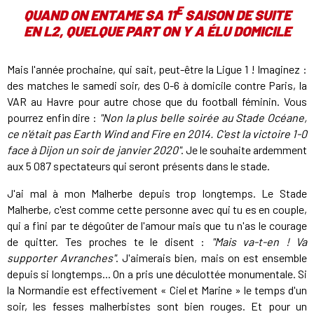
E
QUAND ON ENTAME SA 11
SAISON DE SUITE
EN L2, QUELQUE PART ON Y A ÉLU DOMICILE
Mais l'année prochaine, qui sait, peut-être la Ligue 1 ! Imaginez :
des matches le samedi soir, des 0-6 à domicile contre Paris, la
VAR au Havre pour autre chose que du football féminin. Vous
pourrez enfin dire :
"Non la plus belle soirée au Stade Océane,
ce n'était pas Earth Wind and Fire en 2014. C'est la victoire 1-0
face à Dijon un soir de janvier 2020"
. Je le souhaite ardemment
aux 5 087 spectateurs qui seront présents dans le stade.
J'ai mal à mon Malherbe depuis trop longtemps. Le Stade
Malherbe, c'est comme cette personne avec qui tu es en couple,
qui a fini par te dégoûter de l'amour mais que tu n'as le courage
de quitter. Tes proches te le disent :
"Mais va-t-en ! Va
supporter Avranches"
. J'aimerais bien, mais on est ensemble
depuis si longtemps... On a pris une déculottée monumentale. Si
la Normandie est effectivement « Ciel et Marine » le temps d'un
soir, les fesses malherbistes sont bien rouges. Et pour un