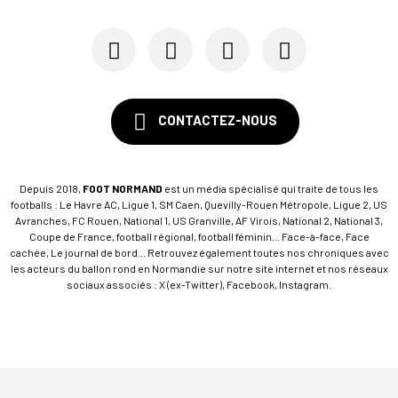
CONTACTEZ-NOUS
Depuis 2018,
FOOT NORMAND
est un média spécialisé qui traite de tous les
footballs : Le Havre AC, Ligue 1, SM Caen, Quevilly-Rouen Métropole, Ligue 2, US
Avranches, FC Rouen, National 1, US Granville, AF Virois, National 2, National 3,
Coupe de France, football régional, football féminin... Face-à-face, Face
cachée, Le journal de bord... Retrouvez également toutes nos chroniques avec
les acteurs du ballon rond en Normandie sur notre site internet et nos réseaux
sociaux associés : X (ex-Twitter), Facebook, Instagram.