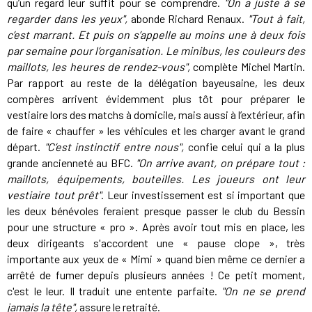
qu’un regard leur suffit pour se comprendre.
"On a juste à se
regarder dans les yeux",
abonde Richard Renaux.
"Tout à fait,
c’est marrant. Et puis on s’appelle au moins une à deux fois
par semaine pour l’organisation. Le minibus, les couleurs des
maillots, les heures de rendez-vous",
complète Michel Martin.
Par rapport au reste de la délégation bayeusaine, les deux
compères arrivent évidemment plus tôt pour préparer le
vestiaire lors des matchs à domicile, mais aussi à l’extérieur, afin
de faire « chauffer » les véhicules et les charger avant le grand
départ.
"C’est instinctif entre nous",
confie celui qui a la plus
grande ancienneté au BFC.
"On arrive avant, on prépare tout :
maillots, équipements, bouteilles. Les joueurs ont leur
vestiaire tout prêt"
. Leur investissement est si important que
les deux bénévoles feraient presque passer le club du Bessin
pour une structure « pro ». Après avoir tout mis en place, les
deux dirigeants s'accordent une « pause clope », très
importante aux yeux de « Mimi » quand bien même ce dernier a
arrêté de fumer depuis plusieurs années ! Ce petit moment,
c'est le leur. Il traduit une entente parfaite.
"On ne se prend
jamais la tête",
assure le retraité.