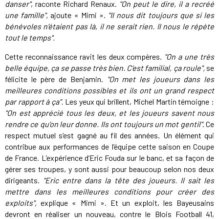
danser"
, raconte Richard Renaux.
"On peut le dire, il a recréé
une famille",
ajoute « Mimi ».
"Il nous dit toujours que si les
bénévoles n’étaient pas là, il ne serait rien. Il nous le répète
tout le temps".
Cette reconnaissance ravit les deux compères.
"On a une très
belle équipe, ça se passe très bien. C’est familial, ça roule",
se
félicite le père de Benjamin.
"On met les joueurs dans les
meilleures conditions possibles et ils ont un grand respect
par rapport à ça".
Les yeux qui brillent, Michel Martin témoigne :
"On est apprécié tous les deux, et les joueurs savent nous
rendre ce qu’on leur donne. Ils ont toujours un mot gentil"
. Ce
respect mutuel s’est gagné au fil des années. Un élément qui
contribue aux performances de l’équipe cette saison en Coupe
de France. L’expérience d’Eric Fouda sur le banc, et sa façon de
gérer ses troupes, y sont aussi pour beaucoup selon nos deux
dirigeants.
"Eric entre dans la tête des joueurs. Il sait les
mettre dans les meilleures conditions pour créer des
exploits",
explique « Mimi ». Et un exploit, les Bayeusains
devront en réaliser un nouveau, contre le Blois Football 41,