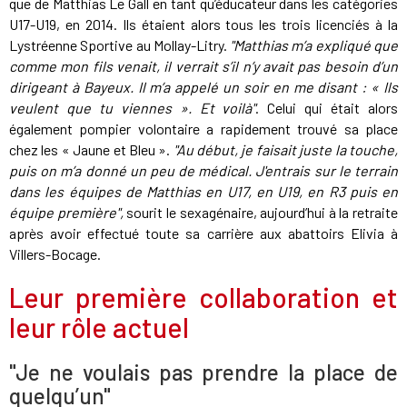
que de Matthias Le Gall en tant qu’éducateur dans les catégories
U17-U19, en 2014. Ils étaient alors tous les trois licenciés à la
Lystréenne Sportive au Mollay-Litry.
"Matthias m’a expliqué que
comme mon fils venait, il verrait s’il n’y avait pas besoin d’un
dirigeant à Bayeux. Il m’a appelé un soir en me disant : « Ils
veulent que tu viennes ». Et voilà"
. Celui qui était alors
également pompier volontaire a rapidement trouvé sa place
chez les « Jaune et Bleu ».
"Au début, je faisait juste la touche,
puis on m’a donné un peu de médical. J'entrais sur le terrain
dans les équipes de Matthias en U17, en U19, en R3 puis en
équipe première",
sourit le sexagénaire, aujourd’hui à la retraite
après avoir effectué toute sa carrière aux abattoirs Elivia à
Villers-Bocage.
Leur première collaboration et
leur rôle actuel
"Je ne voulais pas prendre la place de
quelqu’un"