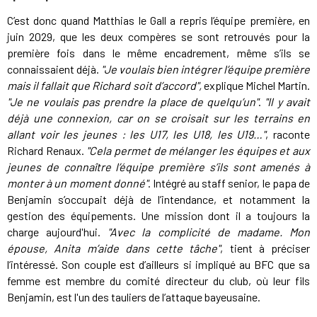
C’est donc quand Matthias le Gall a repris l’équipe première, en
juin 2029, que les deux compères se sont retrouvés pour la
première fois dans le même encadrement, même s’ils se
connaissaient déjà.
"Je voulais bien intégrer l’équipe première
mais il fallait que Richard soit d’accord",
explique Michel Martin.
"Je ne voulais pas prendre la place de quelqu’un"
.
"Il y avait
déjà une connexion, car on se croisait sur les terrains en
allant voir les jeunes : les U17, les U18, les U19…"
, raconte
Richard Renaux.
"Cela permet de mélanger les équipes et aux
jeunes de connaître l’équipe première s’ils sont amenés à
monter à un moment donné"
. Intégré au staff senior, le papa de
Benjamin s’occupait déjà de l’intendance, et notamment la
gestion des équipements. Une mission dont il a toujours la
charge aujourd'hui.
"Avec la complicité de madame. Mon
épouse, Anita m’aide dans cette tâche"
, tient à préciser
l’intéressé. Son couple est d’ailleurs si impliqué au BFC que sa
femme est membre du comité directeur du club, où leur fils
Benjamin, est l'un des tauliers de l’attaque bayeusaine.