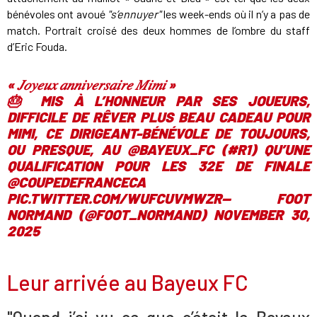
bénévoles ont avoué
"s’ennuyer"
les week-ends où il n’y a pas de
match. Portrait croisé des deux hommes de l’ombre du staff
d’Eric Fouda.
« 𝐽𝑜𝑦𝑒𝑢𝑥 𝑎𝑛𝑛𝑖𝑣𝑒𝑟𝑠𝑎𝑖𝑟𝑒 𝑀𝑖𝑚𝑖 »
🎂 MIS À L’HONNEUR PAR SES JOUEURS,
DIFFICILE DE RÊVER PLUS BEAU CADEAU POUR
MIMI, CE DIRIGEANT-BÉNÉVOLE DE TOUJOURS,
OU PRESQUE, AU
@BAYEUX_FC
(
#R1
) QU’UNE
QUALIFICATION POUR LES 32E DE FINALE
@COUPEDEFRANCECA
PIC.TWITTER.COM/WUFCUVMWZR
— FOOT
NORMAND (@FOOT_NORMAND)
NOVEMBER 30,
2025
Leur arrivée au Bayeux FC