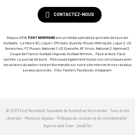
CONTACTEZ-NOUS
Depuis 2018,
FOOT NORMAND
est un média spécialisé qui traite de tous les
footballs : Le Havre AC, Ligue 1, SM Caen, Quevilly-Rouen Métropole, Ligue 2, US
Avranches, FC Rouen, National 1, US Granville, AF Virois, National 2, National 3,
Coupe de France, football régional, football féminin... Face-à-face, Face
cachée, Le journal de bord... Retrouvez également toutes nos chroniques avec
les acteurs du ballon rond en Normandie sur notre site internet et nos réseaux
sociaux associés : X (ex-Twitter), Facebook, Instagram.
© 2023 Foot Normand, l’actualité du football en Normandie - Tous droits
réservés -
Mentions légales
-
Politique de cookies et de confidentialité
-
Agence web Caen
: Dev&Clic