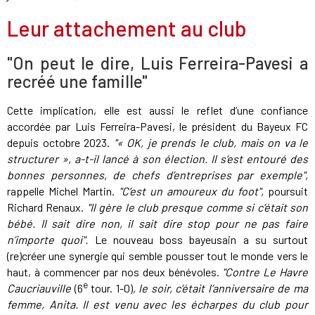
Leur attachement au club
"On peut le dire, Luis Ferreira-Pavesi a
recréé une famille"
Cette implication, elle est aussi le reflet d’une confiance
accordée par Luis Ferreira-Pavesi, le président du Bayeux FC
depuis octobre 2023.
"« OK, je prends le club, mais on va le
structurer », a-t-il lancé à son élection. Il s’est entouré des
bonnes personnes, de chefs d’entreprises par exemple",
rappelle Michel Martin.
"C’est un amoureux du foot",
poursuit
Richard Renaux.
"Il gère le club presque comme si c’était son
bébé. Il sait dire non, il sait dire stop pour ne pas faire
n’importe quoi".
Le nouveau boss bayeusain a su surtout
(re)créer une synergie qui semble pousser tout le monde vers le
haut, à commencer par nos deux bénévoles.
"Contre Le Havre
e
Caucriauville
(6
tour. 1-0)
, le soir, c’était l’anniversaire de ma
femme, Anita. Il est venu avec les écharpes du club pour