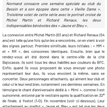
Normand consacre une semaine spéciale au club du
Bessin et à son épopée dans cette «
Vieille Dame ».
Troisième volet de cette série avec le portrait croisé de
Michel Martin et Richard Renaux, les deux
indispensables bénévoles des « Jaune et Bleu ».
La connexion entre Michel Martin (63 ans) et Richard Renaux (54
ans) est telle qu’une fois qu’on les a rencontrés, on en vient à voir
des signes partout. Première similitude, leurs initiales : « MM »
et « RR », des consonnes identiques. Ensuite, bien que le
rendez-vous ait été donné dans le centre-ville de la cité
Bajocasse, ils sont tous les deux habillés aux couleurs du BFC.
Enfin, quand ils vous proposent de vous envoyer une photo
représentant leur duo, ils vous envoient la même, sans se
concerter. Deux personnages attachants, qui aiment leur club et
celui-ci le leur rend bien, notamment ces dernières semaines. En
témoigne le chant d’anniversaire dédié à « Mimi », comme il est
e
surnommé, entonné par le vestiaire après la qualification en 32
de finale, à Yvetot (1-0), fin novembre (voir ci-dessous). Leur
attachement au maillot « Jaune et Bleu » est tel que les deux