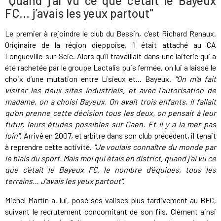
"Quand j’ai vu ce que c’était le Bayeux
FC… j’avais les yeux partout"
Le premier à rejoindre le club du Bessin, c’est Richard Renaux.
Originaire de la région dieppoise, il était attaché au CA
Longueville-sur-Scie. Alors qu’il travaillait dans une laiterie qui a
été rachetée par le groupe Lactalis puis fermée, on lui a laissé le
choix d’une mutation entre Lisieux et... Bayeux.
"On m’a fait
visiter les deux sites industriels, et avec l’autorisation de
madame, on a choisi Bayeux. On avait trois enfants, il fallait
qu’on prenne cette décision tous les deux, on pensait à leur
futur, leurs études possibles sur Caen. Et il y a la mer pas
loin"
. Arrivé en 2007, et arbitre dans son club précédent, il tenait
à reprendre cette activité.
"Je voulais connaître du monde par
le biais du sport. Mais moi qui étais en district, quand j’ai vu ce
que c’était le Bayeux FC, le nombre d’équipes, tous les
terrains… J’avais les yeux partout"
.
Michel Martin a, lui, posé ses valises plus tardivement au BFC,
suivant le recrutement concomitant de son fils, Clément ainsi