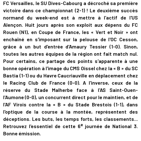
FC Versailles, le SU Dives-Cabourg a décroché sa première
victoire dans ce championnat (2-1) ! Le deuxième succès
normand du week-end est à mettre à l'actif de l'US
Alençon. Huit jours après son exploit aux dépens du FC
Rouen (N1), en Coupe de France, les « Vert et Noir » ont
enchaîné en s'imposant sur la pelouse de l'OC Cesson,
grâce à un but d'entrée d'Amaury Tessier (1-0). Sinon,
toutes les autres équipes de la région ont fait match nul.
Pour certains, ce partage des points s'apparente à une
bonne opération à l'image du CMS Oissel chez la « B » du SC
Bastia (1-1) ou du Havre Caucriauville en déplacement chez
le Racing Club de France (0-0). A l'inverse, ceux de la
réserve du Stade Malherbe face à l'AS Saint-Ouen-
l'Aumone (0-0), un concurrent direct pour le maintien, et de
l'AF Virois contre la « B » du Stade Brestois (1-1), dans
l'optique de la course à la montée, représentent des
déceptions. Les buts, les temps forts, les classements...
e
Retrouvez l'essentiel de cette 6
journée de National 3.
Bonne émission.