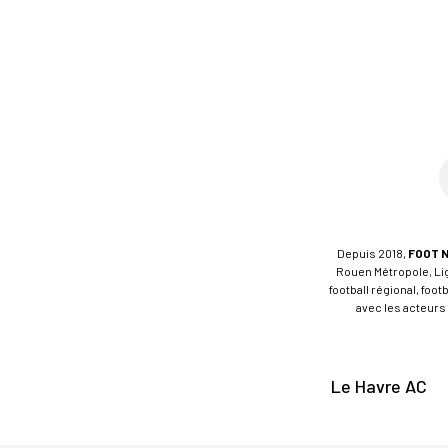
Depuis 2018,
FOOT 
Rouen Métropole, Ligu
football régional, foo
avec les acteurs 
Le Havre AC