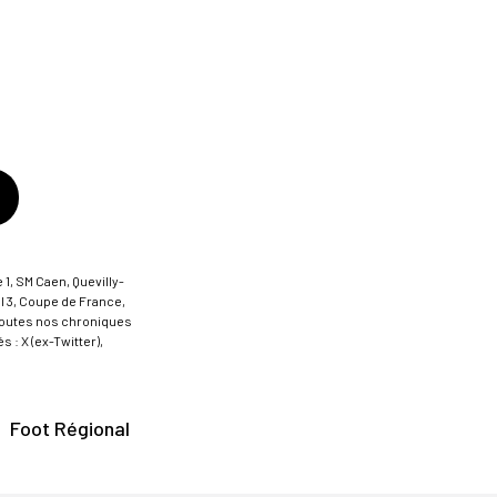
 1, SM Caen, Quevilly-
al 3, Coupe de France,
t toutes nos chroniques
 : X (ex-Twitter),
Foot Régional