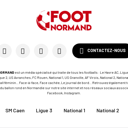
CONTACTEZ-NOUS
NORMAND
est un média spécialisé qui traite de tous les footballs : Le Havre AC, Ligue
e 2, US Avranches, FC Rouen, National 1, US Granville, AF Virois, National 2, Nation
tball féminin... Face-à-face, Face cachée, Le journal de bord... Retrouvez égalemen
du ballon rond en Normandie sur notre site internet et nos réseaux sociaux associés
Facebook, Instagram.
SM Caen
Ligue 3
National 1
National 2