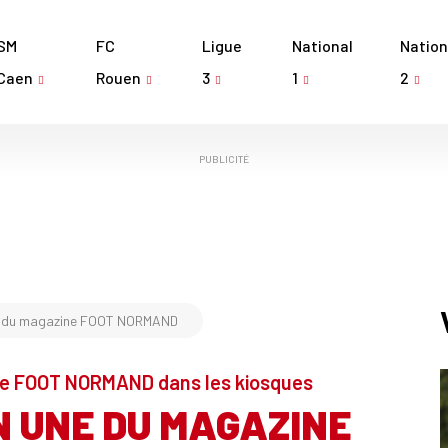
SM
FC
Ligue
National
Nation
Caen
Rouen
3
1
2
PUBLICITÉ
E du magazine FOOT NORMAND
e FOOT NORMAND dans les kiosques
N UNE DU MAGAZINE