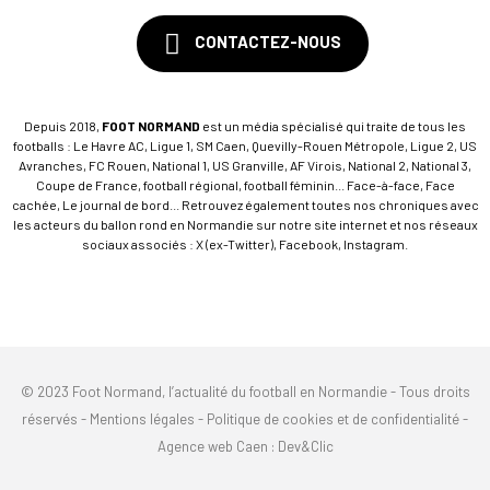
CONTACTEZ-NOUS
Depuis 2018,
FOOT NORMAND
est un média spécialisé qui traite de tous les
footballs : Le Havre AC, Ligue 1, SM Caen, Quevilly-Rouen Métropole, Ligue 2, US
Avranches, FC Rouen, National 1, US Granville, AF Virois, National 2, National 3,
Coupe de France, football régional, football féminin... Face-à-face, Face
cachée, Le journal de bord... Retrouvez également toutes nos chroniques avec
les acteurs du ballon rond en Normandie sur notre site internet et nos réseaux
sociaux associés : X (ex-Twitter), Facebook, Instagram.
© 2023 Foot Normand, l’actualité du football en Normandie - Tous droits
réservés -
Mentions légales
-
Politique de cookies et de confidentialité
-
Agence web Caen
: Dev&Clic