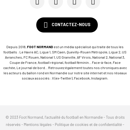
CONTACTEZ-NOUS
Depuis 2018,
FOOT NORMAND
est un média spécialisé qui traite de tous les
footballs : Le Havre AC, Ligue 1, SM Caen, Quevilly-Rouen Métropole, Ligue 2, US
Avranches, FC Rouen, National 1, US Granville, AF Virois, National 2, National 3,
Coupe de France, football régional, football féminin... Face-à-face, Face
cachée, Le journal de bord... Retrouvez également toutes nos chroniques avec
les acteurs du ballon rond en Normandie sur notre site internet et nos réseaux
sociaux associés : X (ex-Twitter), Facebook, Instagram.
© 2023 Foot Normand, l’actualité du football en Normandie - Tous droits
réservés -
Mentions légales
-
Politique de cookies et de confidentialité
-