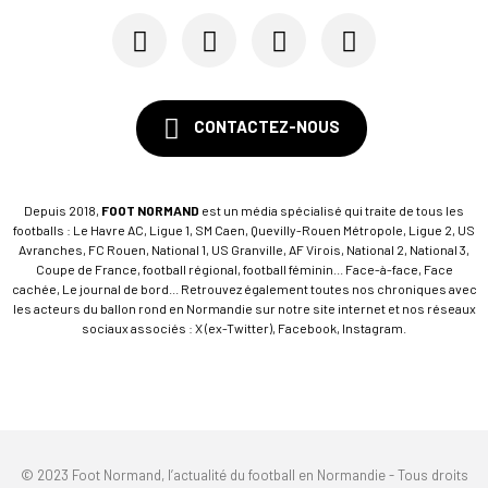
CONTACTEZ-NOUS
Depuis 2018,
FOOT NORMAND
est un média spécialisé qui traite de tous les
footballs : Le Havre AC, Ligue 1, SM Caen, Quevilly-Rouen Métropole, Ligue 2, US
Avranches, FC Rouen, National 1, US Granville, AF Virois, National 2, National 3,
Coupe de France, football régional, football féminin... Face-à-face, Face
cachée, Le journal de bord... Retrouvez également toutes nos chroniques avec
les acteurs du ballon rond en Normandie sur notre site internet et nos réseaux
sociaux associés : X (ex-Twitter), Facebook, Instagram.
© 2023 Foot Normand, l’actualité du football en Normandie - Tous droits