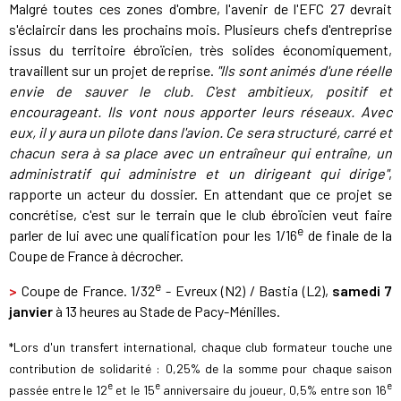
Malgré toutes ces zones d'ombre, l'avenir de l'EFC 27 devrait
s'éclaircir dans les prochains mois. Plusieurs chefs d'entreprise
issus du territoire ébroïcien, très solides économiquement,
travaillent sur un projet de reprise.
"Ils sont animés d'une réelle
envie de sauver le club. C'est ambitieux, positif et
encourageant. Ils vont nous apporter leurs réseaux. Avec
eux, il y aura un pilote dans l'avion. Ce sera structuré, carré et
chacun sera à sa place avec un entraîneur qui entraîne, un
administratif qui administre et un dirigeant qui dirige"
,
rapporte un acteur du dossier. En attendant que ce projet se
concrétise, c'est sur le terrain que le club ébroïcien veut faire
e
parler de lui avec une qualification pour les 1/16
de finale de la
Coupe de France à décrocher.
e
>
Coupe de France. 1/32
- Evreux (N2) / Bastia (L2),
samedi 7
janvier
à 13 heures au Stade de Pacy-Ménilles.
*Lors d'un transfert international, chaque club formateur touche une
contribution de solidarité : 0,25% de la somme pour chaque saison
e
e
e
passée entre le 12
et le 15
anniversaire du joueur, 0,5% entre son 16