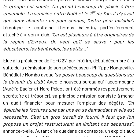
le groupe est soudé. On prend beaucoup de plaisir à être
er
ensemble. La semaine entre Noël et le 1
de l'an, il n'y avait
que deux absents : un pour congés, l'autre pour maladie"
,
témoigne le capitaine Thomas Valentin, particulièrement
attaché à « son » club.
"On est plusieurs à être originaires de
la région d'Evreux. On veut qu'il se sauve : pour les
éducateurs, les bénévoles, les petits..."
Elue à la présidence de l'EFC 27, par intérim, début décembre à la
suite de la démission de son prédécesseur, Philippe Mongreville,
Bénédicte Mombo avoue
"se poser beaucoup de questions sur
le devenir du club"
. Avec le nouveau bureau qui l'accompagne
(Aurélie Badier et Marc Pelcot ont été nommés respectivement
secrétaire et trésorier), sa principale mission consiste à mener
un audit financier pour mesurer l'ampleur des dégâts.
"On
épluche les factures une par une en se demandant si elle est
nécessaire. C'est un gros travail de fourni. Il faut que l'on
propose un projet restructurant en limitant nos dépenses"
,
annonce-t-elle. Autant dire que dans ce contexte, un exploit aux