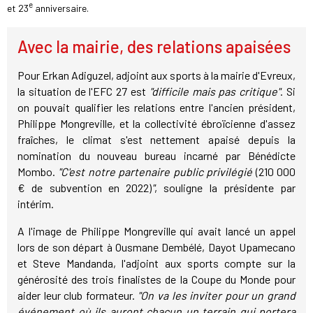
e
et 23
anniversaire.
Avec la mairie, des relations apaisées
Pour Erkan Adiguzel, adjoint aux sports à la mairie d'Evreux,
la situation de l'EFC 27 est
"difficile mais pas critique"
. Si
on pouvait qualifier les relations entre l'ancien président,
Philippe Mongreville, et la collectivité ébroïcienne d'assez
fraîches, le climat s'est nettement apaisé depuis la
nomination du nouveau bureau incarné par Bénédicte
Mombo.
"C'est notre partenaire public privilégié
(210 000
€ de subvention en 2022)
"
, souligne la présidente par
intérim.
A l'image de Philippe Mongreville qui avait lancé un appel
lors de son départ à Ousmane Dembélé, Dayot Upamecano
et Steve Mandanda, l'adjoint aux sports compte sur la
générosité des trois finalistes de la Coupe du Monde pour
aider leur club formateur.
"On va les inviter pour un grand
événement où ils auront chacun un terrain qui portera