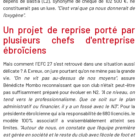
dépens de Bastia (L2), synonyme de chèque de 102 500 €, ne
constituerait pas un luxe.
"C'est vrai que ça nous donnerait de
l'oxygène"
.
Un projet de reprise porté par
plusieurs chefs d'entreprise
ébroïciens
Mais comment l'EFC 27 s'est retrouvé dans une situation aussi
délicate ? A Evreux, on jure pourtant qu'on ne mène pas la grande
vie.
"On ne vit pas au-dessus de nos moyens"
, assure
Bénédicte Mombo reconnaissant que son club n'était peut-être
pas suffisamment préparé pour évoluer en N2.
"A ce niveau, on
tend vers le professionnalisme. Que ce soit sur le plan
administratif ou financier, il y a un fossé avec le N3"
. Pour la
présidente ébroïcienne qui a la responsabilité de 680 licenciés, le
modèle 100% associatif a vraisemblablement atteint ses
limites.
"Autour de nous, on constate que l'équipe première
est gérée en société et le reste du club avec l'école de foot et