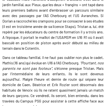
jardin familial, aux Pieux, que les deux « frangins » ont tapé dans
leurs premiers ballons avant d'embrasser un parcours similaire
avec des passages par l'AS Cherbourg et l'US Avranches. Si
Dorian a raccroché les crampons pour se consacrer à ses études
(il est en troisième année de sa licence Staps), Tristan a, lui, été
repéré par les éducateurs du centre de formation il y a trois ans.
A l'époque, il portait le maillot de l'USAMSM en U16 R1 où il avait
basculé en position de piston après avoir débuté au milieu de
terrain dans le Cotentin.
Dans ce tableau familial, il ne faut pas oublier non plus le cadet,
Mathis (16 ans) qui évolue en U16 à l'AS Cherbourg.
"Pourtant, nos
parents ne sont pas footeux"
, s'étonne presque Tristan. Mais
par l'intermédiaire de leurs enfants, ils le sont devenus
aujourd'hui. Malgré l'heure et demie de route qui sépare leur
domicile de Caen, Béatrice et Erik Rozier sont désormais des
habitués de Venoix où ils ne ratent quasiment jamais un match
de leurs garçons. Ce vendredi, ils seront, bien entendu, dans les
travées du Campus PSG pour assister à cette affiche face aux