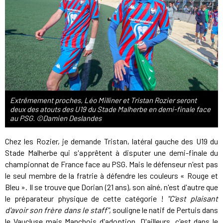
Extrêmement proches, Léo Milliner et Tristan Rozier seront
deux des atouts des U19 du Stade Malherbe en demi-finale face
au PSG. ©Damien Deslandes
Chez les Rozier, je demande Tristan, latéral gauche des U19 du
Stade Malherbe qui s'apprêtent à disputer une demi-finale du
championnat de France face au PSG. Mais le défenseur n'est pas
le seul membre de la fratrie à défendre les couleurs « Rouge et
Bleu ». Il se trouve que Dorian (21 ans), son aîné, n'est d'autre que
le préparateur physique de cette catégorie !
"C'est plaisant
d'avoir son frère dans le staff"
, souligne le natif de Pertuis dans
le Vaucluse mais Manchois d'adoption. D'ailleurs, c'est dans le