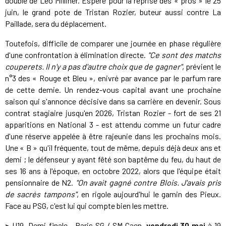
doublé de Léo Milliner. Espéré pour la reprise des « pros » le 25
juin, le grand pote de Tristan Rozier, buteur aussi contre La
Paillade, sera du déplacement.
Toutefois, difficile de comparer une journée en phase régulière
d'une confrontation à élimination directe.
"Ce sont des matchs
couperets. Il n'y a pas d'autre choix que de gagner"
, prévient le
n°3 des « Rouge et Bleu », enivré par avance par le parfum rare
de cette demie. Un rendez-vous capital avant une prochaine
saison qui s'annonce décisive dans sa carrière en devenir. Sous
contrat stagiaire jusqu'en 2026, Tristan Rozier - fort de ses 21
apparitions en National 3 - est attendu comme un futur cadre
d'une réserve appelée à être rajeunie dans les prochains mois.
Une « B » qu'il fréquente, tout de même, depuis déjà deux ans et
demi ; le défenseur y ayant fêté son baptême du feu, du haut de
ses 16 ans à l'époque, en octobre 2022, alors que l'équipe était
pensionnaire de N2.
"On avait gagné contre Blois. J'avais pris
de sacrés tampons"
, en rigole aujourd'hui le gamin des Pieux.
Face au PSG, c'est lui qui compte bien les mettre.
>
U19. Demi-finale - Paris SG / SM Caen,
vendredi 30 mai
à 19