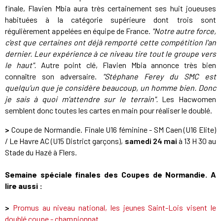
finale, Flavien Mbia aura très certainement ses huit joueuses
habituées à la catégorie supérieure dont trois sont
régulièrement appelées en équipe de France.
"Notre autre force,
c’est que certaines ont déjà remporté cette compétition l'an
dernier. Leur expérience à ce niveau tire tout le groupe vers
le haut".
Autre point clé, Flavien Mbia annonce très bien
connaître son adversaire.
"Stéphane Ferey du SMC est
quelqu’un que je considère beaucoup, un homme bien. Donc
je sais à quoi m’attendre sur le terrain".
Les Hacwomen
semblent donc toutes les cartes en main pour réaliser le doublé.
>
Coupe de Normandie. Finale U16 féminine - SM Caen (U16 Elite)
/ Le Havre AC (U15 District garçons),
samedi 24 mai
à 13 H 30 au
Stade du Hazé à Flers.
Semaine spéciale finales des Coupes de Normandie. A
lire aussi :
>
Promus au niveau national, les jeunes Saint-Lois visent le
doublé coupe - championnat