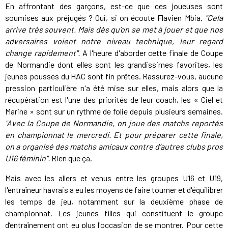
En affrontant des garçons, est-ce que ces joueuses sont
soumises aux préjugés ? Oui, si on écoute Flavien Mbia.
"Cela
arrive très souvent. Mais dès qu’on se met à jouer et que nos
adversaires voient notre niveau technique, leur regard
change rapidement".
A l'heure d'aborder cette finale de Coupe
de Normandie dont elles sont les grandissimes favorites, les
jeunes pousses du HAC sont fin prêtes. Rassurez-vous, aucune
pression particulière n'a été mise sur elles, mais alors que la
récupération est l'une des priorités de leur coach, les « Ciel et
Marine » sont sur un rythme de folie depuis plusieurs semaines.
"Avec la Coupe de Normandie, on joue des matchs reportés
en championnat le mercredi. Et pour préparer cette finale,
on a organisé des matchs amicaux contre d’autres clubs pros
U16 féminin".
Rien que ça.
Mais avec les allers et venus entre les groupes U16 et U19,
l'entraîneur havrais a eu les moyens de faire tourner et d'équilibrer
les temps de jeu, notamment sur la deuxième phase de
championnat. Les jeunes filles qui constituent le groupe
d’entraînement ont eu plus l'occasion de se montrer. Pour cette