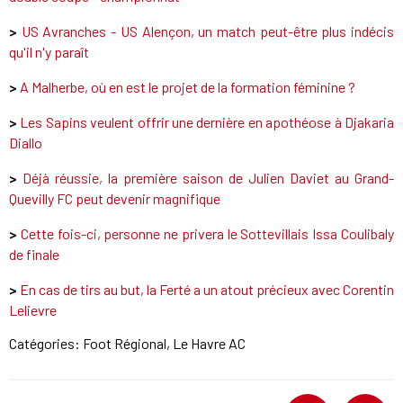
>
US Avranches - US Alençon, un match peut-être plus indécis
qu'il n'y paraît
>
A Malherbe, où en est le projet de la formation féminine ?
>
Les Sapins veulent offrir une dernière en apothéose à Djakaria
Diallo
>
Déjà réussie, la première saison de Julien Daviet au Grand-
Quevilly FC peut devenir magnifique
>
Cette fois-ci, personne ne privera le Sottevillais Issa Coulibaly
de finale
>
En cas de tirs au but, la Ferté a un atout précieux avec Corentin
Lelievre
Catégories:
Foot Régional
,
Le Havre AC