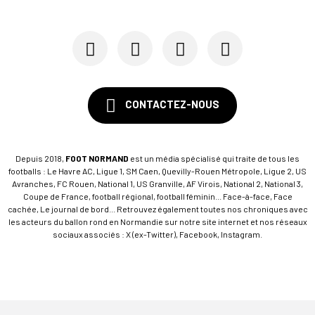
CONTACTEZ-NOUS
Depuis 2018,
FOOT NORMAND
est un média spécialisé qui traite de tous les
footballs : Le Havre AC, Ligue 1, SM Caen, Quevilly-Rouen Métropole, Ligue 2, US
Avranches, FC Rouen, National 1, US Granville, AF Virois, National 2, National 3,
Coupe de France, football régional, football féminin... Face-à-face, Face
cachée, Le journal de bord... Retrouvez également toutes nos chroniques avec
les acteurs du ballon rond en Normandie sur notre site internet et nos réseaux
sociaux associés : X (ex-Twitter), Facebook, Instagram.