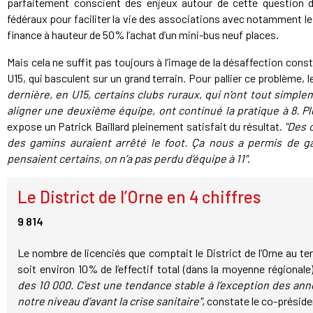
parfaitement conscient des enjeux autour de cette question de 
fédéraux pour faciliter la vie des associations avec notamment le 
finance à hauteur de 50% l’achat d’un mini-bus neuf places.
Mais cela ne suffit pas toujours à l’image de la désaffection consta
U15, qui basculent sur un grand terrain. Pour pallier ce problème, 
dernière, en U15, certains clubs ruraux, qui n’ont tout simplem
aligner une deuxième équipe, ont continué la pratique à 8. Pl
expose un Patrick Baillard pleinement satisfait du résultat.
"Des 
des gamins auraient arrêté le foot. Ça nous a permis de ga
pensaient certains, on n’a pas perdu d’équipe à 11"
.
Le District de l’Orne en 4 chiffres
9 814
Le nombre de licenciés que comptait le District de l’Orne au t
soit environ 10% de l’effectif total (dans la moyenne régionale
des 10 000. C’est une tendance stable à l’exception des an
notre niveau d’avant la crise sanitaire"
, constate le co-présid