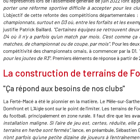
ou représentés lors de l’assemblée générale de juin 2022 l’ont ap
porter une réforme sportive difficile à accepter pour les clu
L’objectif de cette refonte des compétitions départementales :
championnats, surtout en D3 où, entre les forfaits et les exem
justifie Patrick Baillard.
"Certaines équipes se retrouvent deux-
D4 où il n’y a parfois qu’un match par mois. C’est comme ça q
matches, de championnat ou de coupe, par mois"
. Pour les deu
compétitivité des championnats ornais, à commencer par la D1.
pour les joutes de R3"
. Premiers éléments de réponse à partir de
La construction de terrains de Fo
"Ça répond aux besoins de nos clubs"
La Ferté-Macé a été le pionnier en la matière, Le Mêle-sur-Sart
Domfront et L’Aigle sont sur le point de l’imiter. Les terrains de 
du football, principalement en zone rurale. Il faut dire que les 
installation maligne. Si l’aire de jeu est, certes, réduite, elle
terrains en herbe sont fermés"
, lance, en préambule, Sébastien 
n’ont parfois qu’une petite dizaine de joueurs à l’entraînemen