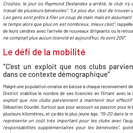
Croûtes, le jour où Raymond Deslandes a arrêté, le club n’y 
travail de plusieurs bénévoles"
.
"Le plus dur, c’est de trouver
Les gens sont prêts à filer un coup de main mais en assumant de
le temps alors que plus on est nombreux, mieux c’est"
, rappell
de leurs cendres avec l’arrivée de nouveaux dirigeants ou le retou
ne comptait plus aucun licencié et aujourd’hui, ils sont 200"
.
Le défi de la mobilité
"C’est un exploit que nos clubs parvien
dans ce contexte démographique"
Malgré une population ornaise en baisse à chaque recensement dep
District stabilise le nombre de ses licenciés en flirtant avec la
exploit que nos clubs parviennent à maintenir leur effect
Sébastien Gourdel. Surtout que pour assouvir sa passion pour le bal
plusieurs kilomètres, et ça dès le plus jeune âge.
"15-20 dans le m
représente un coût très important pour les clubs avec l’aug
responsabilités supplémentaires pour les bénévoles"
, poin