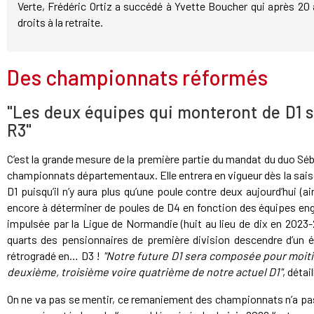
Verte, Frédéric Ortiz a succédé à Yvette Boucher qui après 20 
droits à la retraite.
Des championnats réformés
"Les deux équipes qui monteront de D1 s
R3"
C’est la grande mesure de la première partie du mandat du duo Séb
championnats départementaux. Elle entrera en vigueur dès la sais
D1 puisqu’il n’y aura plus qu’une poule contre deux aujourd’hui 
encore à déterminer de poules de D4 en fonction des équipes eng
impulsée par la Ligue de Normandie (huit au lieu de dix en 2023-
quarts des pensionnaires de première division descendre d’un éta
rétrogradé en… D3 !
"Notre future D1 sera composée pour moiti
deuxième, troisième voire quatrième de notre actuel D1"
, détai
On ne va pas se mentir, ce remaniement des championnats n’a pas