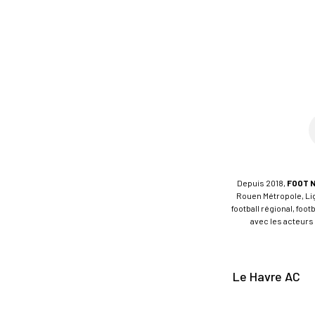
Depuis 2018,
FOOT 
Rouen Métropole, Ligu
football régional, foo
avec les acteurs 
Le Havre AC