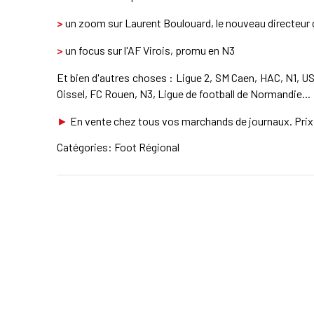
>
un zoom sur Laurent Boulouard, le nouveau directeur g
>
un focus sur l'AF Virois, promu en N3
Et bien d'autres choses : Ligue 2, SM Caen, HAC, N1, U
Oissel, FC Rouen, N3, Ligue de football de Normandie...
►
En vente chez tous vos marchands de journaux. Prix 
Catégories:
Foot Régional