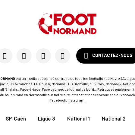
CONTACTEZ-NOUS
NORMAND
est un média spécialisé qui traite de tous les footballs : Le Havre AC, Ligue
e 2, US Avranches, FC Rouen, National 1, US Granville, AF Virois, National 2, Nation
tball féminin... Face-à-face, Face cachée, Le journal de bord... Retrouvez égalemen
du ballon rond en Normandie sur notre site internet et nos réseaux sociaux associés
Facebook, Instagram.
SM Caen
Ligue 3
National 1
National 2