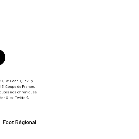
 1, SM Caen, Quevilly-
al 3, Coupe de France,
t toutes nos chroniques
 : X (ex-Twitter),
Foot Régional