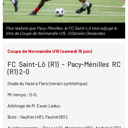
Plus réaliste que Pacy-Ménilles, le FC Saint-Lô s'est adjugé le
titre de Coupe de Normandie U15. ©Damien Deslandes
Coupe de Normandie U15 (samedi 15 juin)
FC Saint-Lô (R1) - Pacy-Ménilles RC
(R1) 2-0
Stade du Hazé à Flers (terrain synthétique)
Mi-temps : 0-0.
Arbitrage de M. Ewan Leduc.
Buts : Vaultier (48'), Fautrel (80').
Avertissements : Disse (42'), Montanier (65'), Asdrubal (72')