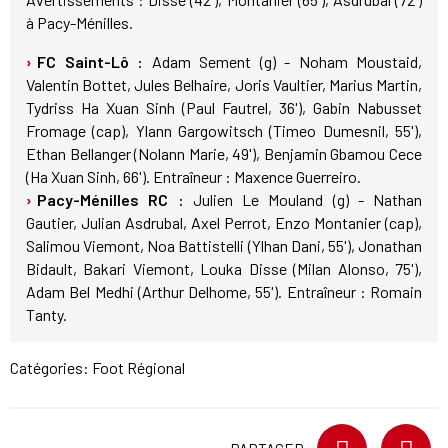
à Pacy-Ménilles.
FC Saint-Lô :
Adam Sement (g) - Noham Moustaid,
Valentin Bottet, Jules Belhaire, Joris Vaultier, Marius Martin,
Tydriss Ha Xuan Sinh (Paul Fautrel, 36'), Gabin Nabusset
Fromage (cap), Ylann Gargowitsch (Timeo Dumesnil, 55'),
Ethan Bellanger (Nolann Marie, 49'), Benjamin Gbamou Cece
(Ha Xuan Sinh, 66'). Entraîneur : Maxence Guerreiro.
Pacy-Ménilles RC :
Julien Le Mouland (g) - Nathan
Gautier, Julian Asdrubal, Axel Perrot, Enzo Montanier (cap),
Salimou Viemont, Noa Battistelli (Ylhan Dani, 55'), Jonathan
Bidault, Bakari Viemont, Louka Disse (Milan Alonso, 75'),
Adam Bel Medhi (Arthur Delhome, 55'). Entraîneur : Romain
Tanty.
Catégories:
Foot Régional