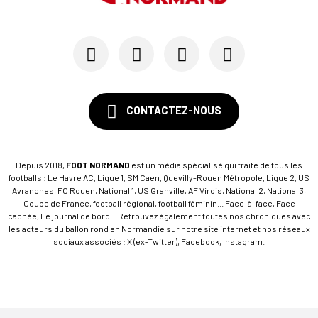
CONTACTEZ-NOUS
Depuis 2018,
FOOT NORMAND
est un média spécialisé qui traite de tous les
footballs : Le Havre AC, Ligue 1, SM Caen, Quevilly-Rouen Métropole, Ligue 2, US
Avranches, FC Rouen, National 1, US Granville, AF Virois, National 2, National 3,
Coupe de France, football régional, football féminin... Face-à-face, Face
cachée, Le journal de bord... Retrouvez également toutes nos chroniques avec
les acteurs du ballon rond en Normandie sur notre site internet et nos réseaux
sociaux associés : X (ex-Twitter), Facebook, Instagram.