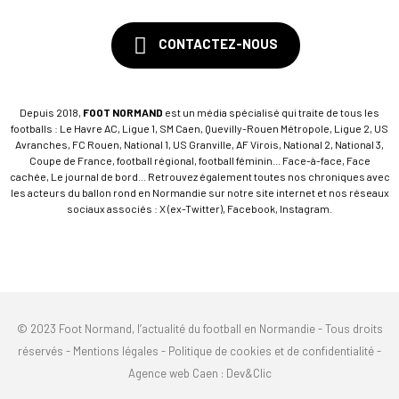
CONTACTEZ-NOUS
Depuis 2018,
FOOT NORMAND
est un média spécialisé qui traite de tous les
footballs : Le Havre AC, Ligue 1, SM Caen, Quevilly-Rouen Métropole, Ligue 2, US
Avranches, FC Rouen, National 1, US Granville, AF Virois, National 2, National 3,
Coupe de France, football régional, football féminin... Face-à-face, Face
cachée, Le journal de bord... Retrouvez également toutes nos chroniques avec
les acteurs du ballon rond en Normandie sur notre site internet et nos réseaux
sociaux associés : X (ex-Twitter), Facebook, Instagram.
© 2023 Foot Normand, l’actualité du football en Normandie - Tous droits
réservés -
Mentions légales
-
Politique de cookies et de confidentialité
-
Agence web Caen
: Dev&Clic