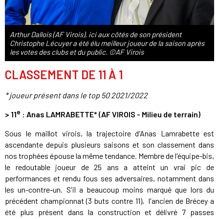
Arthur Dallois (AF Virois), ici aux côtés de son président
Christophe Lécuyer a été élu meilleur joueur de la saison après
les votes des clubs et du public. ©AF Virois
CLASSEMENT DE 11 À 1
* joueur présent dans le top 50 2021/2022
e
>
11
: Anas LAMRABETTE* (AF VIROIS - Milieu de terrain)
Sous le maillot virois, la trajectoire d'Anas Lamrabette est
ascendante depuis plusieurs saisons et son classement dans
nos trophées épouse la même tendance. Membre de l'équipe-bis,
le redoutable joueur de 25 ans a atteint un vrai pic de
performances et rendu fous ses adversaires, notamment dans
les un-contre-un. S'il a beaucoup moins marqué que lors du
précédent championnat (3 buts contre 11), l'ancien de Brécey a
été plus présent dans la construction et délivré 7 passes