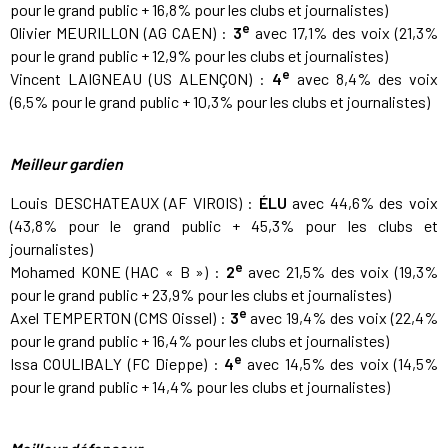
pour le grand public + 16,8% pour les clubs et journalistes)
e
Olivier MEURILLON (AG CAEN) :
3
avec 17,1% des voix (21,3%
pour le grand public + 12,9% pour les clubs et journalistes)
e
Vincent LAIGNEAU (US ALENÇON) :
4
avec 8,4% des voix
(6,5% pour le grand public + 10,3% pour les clubs et journalistes)
Meilleur gardien
Louis DESCHATEAUX (AF VIROIS) :
ÉLU
avec 44,6% des voix
(43,8% pour le grand public + 45,3% pour les clubs et
journalistes)
e
Mohamed KONE (HAC « B ») :
2
avec 21,5% des voix (19,3%
pour le grand public + 23,9% pour les clubs et journalistes)
e
Axel TEMPERTON (CMS Oissel) :
3
avec 19,4% des voix (22,4%
pour le grand public + 16,4% pour les clubs et journalistes)
e
Issa COULIBALY (FC Dieppe) :
4
avec 14,5% des voix (14,5%
pour le grand public + 14,4% pour les clubs et journalistes)