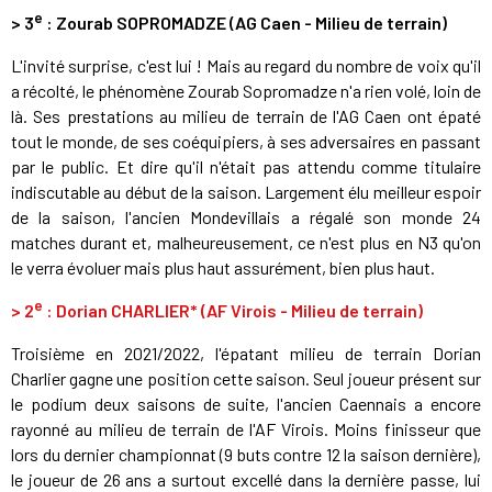
e
>
3
: Zourab SOPROMADZE (AG Caen - Milieu de terrain)
L'invité surprise, c'est lui ! Mais au regard du nombre de voix qu'il
a récolté, le phénomène Zourab Sopromadze n'a rien volé, loin de
là. Ses prestations au milieu de terrain de l'AG Caen ont épaté
tout le monde, de ses coéquipiers, à ses adversaires en passant
par le public. Et dire qu'il n'était pas attendu comme titulaire
indiscutable au début de la saison. Largement élu meilleur espoir
de la saison, l'ancien Mondevillais a régalé son monde 24
matches durant et, malheureusement, ce n'est plus en N3 qu'on
le verra évoluer mais plus haut assurément, bien plus haut.
e
>
2
: Dorian CHARLIER* (AF Virois - Milieu de terrain)
Troisième en 2021/2022, l'épatant milieu de terrain Dorian
Charlier gagne une position cette saison. Seul joueur présent sur
le podium deux saisons de suite, l'ancien Caennais a encore
rayonné au milieu de terrain de l'AF Virois. Moins finisseur que
lors du dernier championnat (9 buts contre 12 la saison dernière),
le joueur de 26 ans a surtout excellé dans la dernière passe, lui