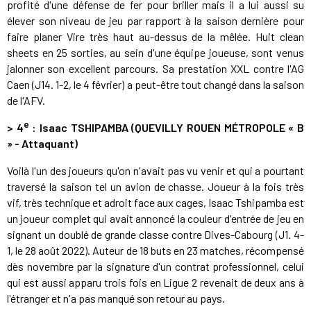
profité d'une défense de fer pour briller mais il a lui aussi su
élever son niveau de jeu par rapport à la saison dernière pour
faire planer Vire très haut au-dessus de la mêlée. Huit clean
sheets en 25 sorties, au sein d'une équipe joueuse, sont venus
jalonner son excellent parcours. Sa prestation XXL contre l'AG
Caen (J14. 1-2, le 4 février) a peut-être tout changé dans la saison
de l'AFV.
e
>
4
: Isaac TSHIPAMBA (
QUEVILLY ROUEN MÉTROPOLE « B
» - Attaquant)
Voilà l'un des joueurs qu'on n'avait pas vu venir et qui a pourtant
traversé la saison tel un avion de chasse. Joueur à la fois très
vif, très technique et adroit face aux cages, Isaac Tshipamba est
un joueur complet qui avait annoncé la couleur d'entrée de jeu en
signant un doublé de grande classe contre Dives-Cabourg (J1. 4-
1, le 28 août 2022). Auteur de 18 buts en 23 matches, récompensé
dès novembre par la signature d'un contrat professionnel, celui
qui est aussi apparu trois fois en Ligue 2 revenait de deux ans à
l'étranger et n'a pas manqué son retour au pays.