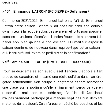
décisives.
e
>
10
: Emmanuel LATRON* (FC DIEPPE - Défenseur)
Comme en 2021/2022, Emmanuel Latron a fait du Emmanuel
Latron cette saison. Généreux au possible dans son couloir,
dynamiteur à la récupération, pas avare en efforts pour apporter
dans les situations offensives, l'ancien Rouennais a souvent fait
parler son pied gauche à bon escient. Elu meilleur espoir la
saison dernière, de nouveau dans l'équipe-type cette saison :
oui, Manu a réussi l'exercice périlleux de la confirmation !
e
>
9
: Amine ABDELLAOUI* (CMS OISSEL - Défenseur)
Pour sa deuxième saison avec Oissel, l'ancien Dieppois a fait
preuve de caractère et incarné une réelle solidité dans l'arrière-
garde seinomarine. Son équipe a longtemps espéré accrocher
une place sur le podium qu'elle a finalement perdu de vue en
raison d'une malencontreuse série négative à laquelle Abdellaoui
n'a pas vraiment participé (il a manqué sept des huit derniers
matches de la saison). Cela n'a pas empêché les coaches et les