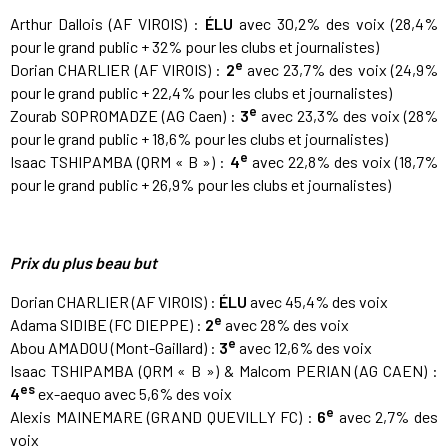
Arthur Dallois (AF VIROIS) :
ÉLU
avec 30,2% des voix (28,4%
pour le grand public + 32% pour les clubs et journalistes)
e
Dorian CHARLIER (AF VIROIS) :
2
avec 23,7% des voix (24,9%
pour le grand public + 22,4% pour les clubs et journalistes)
e
Zourab SOPROMADZE (AG Caen) :
3
avec 23,3% des voix (28%
pour le grand public + 18,6% pour les clubs et journalistes)
e
Isaac TSHIPAMBA (QRM « B ») :
4
avec 22,8% des voix (18,7%
pour le grand public + 26,9% pour les clubs et journalistes)
Prix du plus beau but
Dorian CHARLIER (AF VIROIS) :
ÉLU
avec 45,4% des voix
e
Adama SIDIBE (FC DIEPPE) :
2
avec 28% des voix
e
Abou AMADOU (Mont-Gaillard) :
3
avec 12,6% des voix
Isaac TSHIPAMBA (QRM « B ») & Malcom PERIAN (AG CAEN) :
es
4
ex-aequo avec 5,6% des voix
e
Alexis MAINEMARE (GRAND QUEVILLY FC) :
6
avec 2,7% des
voix