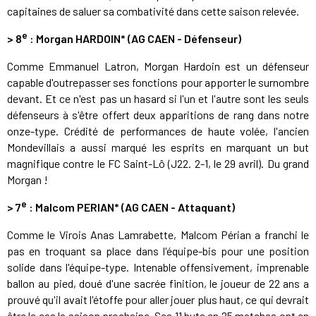
capitaines de saluer sa combativité dans cette saison relevée.
e
>
8
: Morgan HARDOIN* (AG CAEN - Défenseur)
Comme Emmanuel Latron, Morgan Hardoin est un défenseur
capable d'outrepasser ses fonctions pour apporter le surnombre
devant. Et ce n'est pas un hasard si l'un et l'autre sont les seuls
défenseurs à s'être offert deux apparitions de rang dans notre
onze-type. Crédité de performances de haute volée, l'ancien
Mondevillais a aussi marqué les esprits en marquant un but
magnifique contre le FC Saint-Lô (J22. 2-1, le 29 avril). Du grand
Morgan !
e
>
7
: Malcom PERIAN* (AG CAEN - Attaquant)
Comme le Virois Anas Lamrabette, Malcom Périan a franchi le
pas en troquant sa place dans l'équipe-bis pour une position
solide dans l'équipe-type. Intenable offensivement, imprenable
ballon au pied, doué d'une sacrée finition, le joueur de 22 ans a
prouvé qu'il avait l'étoffe pour aller jouer plus haut, ce qui devrait
être le cas la saison prochaine. Ses 11 buts en 25 matches ont en