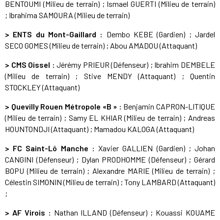
BENTOUMI (Milieu de terrain) ; Ismael GUERTI (Milieu de terrain)
; Ibrahima SAMOURA (Milieu de terrain)
> ENTS du Mont-Gaillard :
Dembo KEBE (Gardien) ; Jardel
SECO GOMES (Milieu de terrain) ; Abou AMADOU (Attaquant)
> CMS Oissel :
Jérémy PRIEUR (Défenseur) ; Ibrahim DEMBELE
(Milieu de terrain) ; Stive MENDY (Attaquant) ; Quentin
STOCKLEY (Attaquant)
> Quevilly Rouen Métropole «B » :
Benjamin CAPRON-LITIQUE
(Milieu de terrain) ; Samy EL KHIAR (Milieu de terrain) ; Andreas
HOUNTONDJI (Attaquant) ; Mamadou KALOGA (Attaquant)
> FC Saint-Lô Manche :
Xavier GALLIEN (Gardien) ; Johan
CANGINI (Défenseur) ; Dylan PRODHOMME (Défenseur) ; Gérard
BOPU (Milieu de terrain) ; Alexandre MARIE (Milieu de terrain) ;
Célestin SIMONIN (Milieu de terrain) ; Tony LAMBARD (Attaquant)
;
> AF Virois :
Nathan ILLAND (Défenseur) ; Kouassi KOUAME