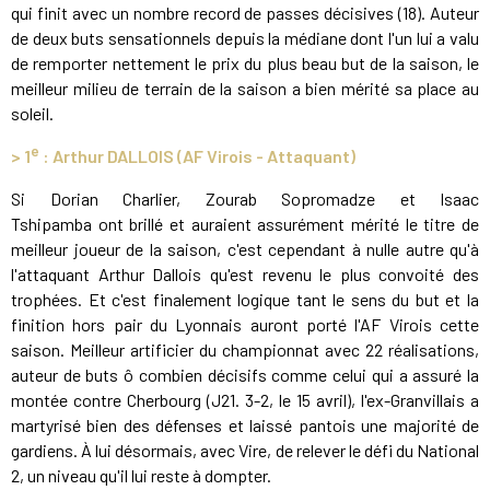
qui finit avec un nombre record de passes décisives (18). Auteur
de deux buts sensationnels depuis la médiane dont l'un lui a valu
de remporter nettement le prix du plus beau but de la saison, le
meilleur milieu de terrain de la saison a bien mérité sa place au
soleil.
e
>
1
: Arthur DALLOIS (AF Virois - Attaquant)
Si Dorian Charlier, Zourab Sopromadze et Isaac
Tshipamba ont brillé et auraient assurément mérité le titre de
meilleur joueur de la saison, c'est cependant à nulle autre qu'à
l'attaquant Arthur Dallois qu'est revenu le plus convoité des
trophées. Et c'est finalement logique tant le sens du but et la
finition hors pair du Lyonnais auront porté l'AF Virois cette
saison. Meilleur artificier du championnat avec 22 réalisations,
auteur de buts ô combien décisifs comme celui qui a assuré la
montée contre Cherbourg (J21. 3-2, le 15 avril), l'ex-Granvillais a
martyrisé bien des défenses et laissé pantois une majorité de
gardiens. À lui désormais, avec Vire, de relever le défi du National
2, un niveau qu'il lui reste à dompter.