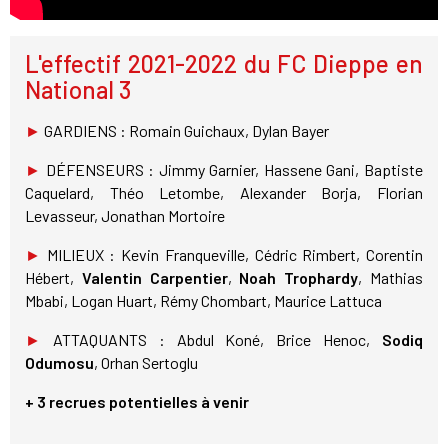
L'effectif 2021-2022 du FC Dieppe en
National 3
►
GARDIENS : Romain Guichaux, Dylan Bayer
►
DÉFENSEURS : Jimmy Garnier, Hassene Gani, Baptiste
Caquelard, Théo Letombe, Alexander Borja, Florian
Levasseur, Jonathan Mortoire
►
MILIEUX : Kevin Franqueville, Cédric Rimbert, Corentin
Hébert,
Valentin Carpentier
,
Noah Trophardy
, Mathias
Mbabi, Logan Huart, Rémy Chombart, Maurice Lattuca
►
ATTAQUANTS : Abdul Koné, Brice Henoc,
Sodiq
Odumosu
, Orhan Sertoglu
+ 3 recrues potentielles à venir