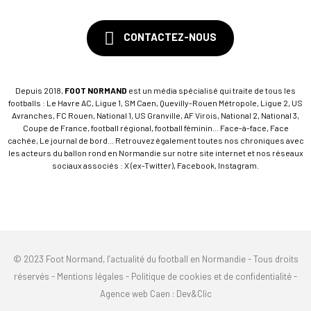
CONTACTEZ-NOUS
Depuis 2018,
FOOT NORMAND
est un média spécialisé qui traite de tous les
footballs : Le Havre AC, Ligue 1, SM Caen, Quevilly-Rouen Métropole, Ligue 2, US
Avranches, FC Rouen, National 1, US Granville, AF Virois, National 2, National 3,
Coupe de France, football régional, football féminin... Face-à-face, Face
cachée, Le journal de bord... Retrouvez également toutes nos chroniques avec
les acteurs du ballon rond en Normandie sur notre site internet et nos réseaux
sociaux associés : X (ex-Twitter), Facebook, Instagram.
© 2023 Foot Normand, l’actualité du football en Normandie - Tous droits
réservés -
Mentions légales
-
Politique de cookies et de confidentialité
-
Agence web Caen
: Dev&Clic