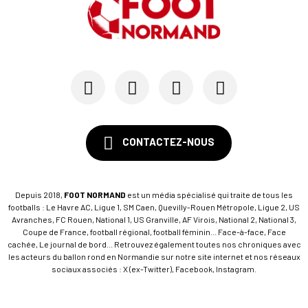
CONTACTEZ-NOUS
Depuis 2018,
FOOT NORMAND
est un média spécialisé qui traite de tous les
footballs : Le Havre AC, Ligue 1, SM Caen, Quevilly-Rouen Métropole, Ligue 2, US
Avranches, FC Rouen, National 1, US Granville, AF Virois, National 2, National 3,
Coupe de France, football régional, football féminin... Face-à-face, Face
cachée, Le journal de bord... Retrouvez également toutes nos chroniques avec
les acteurs du ballon rond en Normandie sur notre site internet et nos réseaux
sociaux associés : X (ex-Twitter), Facebook, Instagram.