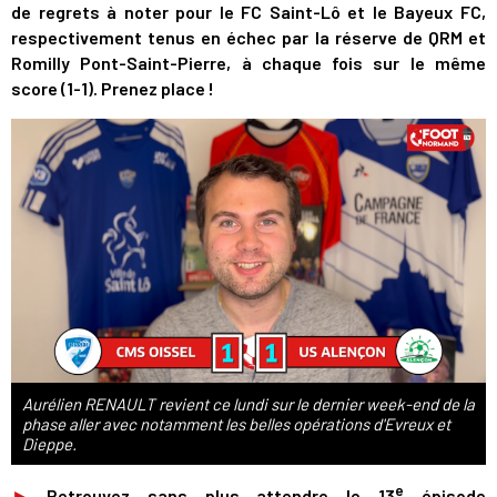
de regrets à noter pour le FC Saint-Lô et le Bayeux FC,
respectivement tenus en échec par la réserve de QRM et
Romilly Pont-Saint-Pierre, à chaque fois sur le même
score (1-1). Prenez place !
Aurélien RENAULT revient ce lundi sur le dernier week-end de la
phase aller avec notamment les belles opérations d'Evreux et
Dieppe.
e
►
Retrouvez sans plus attendre le 13
épisode