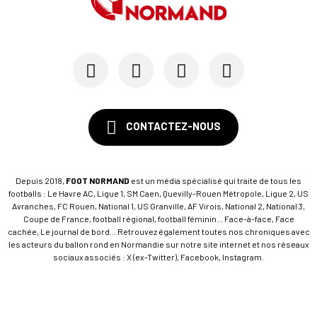
CONTACTEZ-NOUS
Depuis 2018,
FOOT NORMAND
est un média spécialisé qui traite de tous les
footballs : Le Havre AC, Ligue 1, SM Caen, Quevilly-Rouen Métropole, Ligue 2, US
Avranches, FC Rouen, National 1, US Granville, AF Virois, National 2, National 3,
Coupe de France, football régional, football féminin... Face-à-face, Face
cachée, Le journal de bord... Retrouvez également toutes nos chroniques avec
les acteurs du ballon rond en Normandie sur notre site internet et nos réseaux
sociaux associés : X (ex-Twitter), Facebook, Instagram.