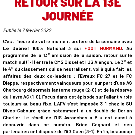
RETOUR SUR LA 13E
JOURNÉE
Publié le
7 février 2022
C'est l'heure de votre moment préféré de la semaine avec
Le Débrief
100% National 3 sur
FOOT NORMAND
. Au
e
programme de la 13
émission de la saison, retour sur le
e
match nul (1-1) entre le CMS Oissel et l'US Alençon. Le 3
et
e
le 4
du classement qui se neutralisent, voilà qui a fait les
affaires des deux co-leaders : l'Evreux FC 27 et le FC
Dieppe, respectivement vainqueurs pour leur part d'une AS
Cherbourg désormais lanterne rouge (2-0) et de la réserve
du Havre AC (1-0). Focus dans cet épisode sur l'allant virois
toujours au beau fixe. L'AFV s'est imposée 3-1 chez le SU
Dives-Cabourg grâce notamment à un doublé de Dorian
Charlier. Le réveil de l'US Avranches « B » est aussi à
découvrir dans ce numéro. Brice Cognard et ses
partenaires ont disposé de l'AG Caen (3-1). Enfin, beaucoup