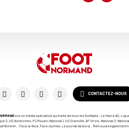
CONTACTEZ-NOUS
NORMAND
est un média spécialisé qui traite de tous les footballs : Le Havre AC, Ligue
e 2, US Avranches, FC Rouen, National 1, US Granville, AF Virois, National 2, Nation
tball féminin... Face-à-face, Face cachée, Le journal de bord... Retrouvez égalemen