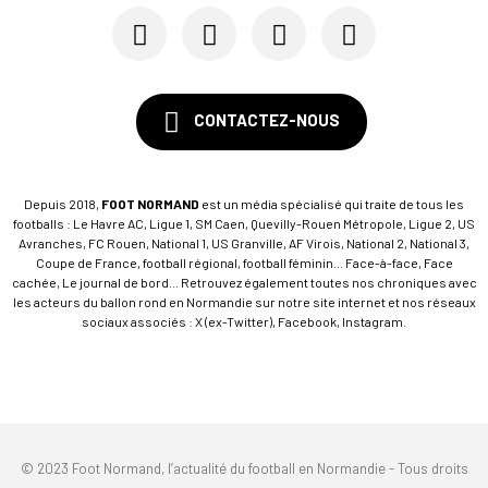
CONTACTEZ-NOUS
Depuis 2018,
FOOT NORMAND
est un média spécialisé qui traite de tous les
footballs : Le Havre AC, Ligue 1, SM Caen, Quevilly-Rouen Métropole, Ligue 2, US
Avranches, FC Rouen, National 1, US Granville, AF Virois, National 2, National 3,
Coupe de France, football régional, football féminin... Face-à-face, Face
cachée, Le journal de bord... Retrouvez également toutes nos chroniques avec
les acteurs du ballon rond en Normandie sur notre site internet et nos réseaux
sociaux associés : X (ex-Twitter), Facebook, Instagram.
© 2023 Foot Normand, l’actualité du football en Normandie - Tous droits