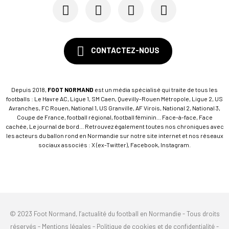
CONTACTEZ-NOUS
Depuis 2018,
FOOT NORMAND
est un média spécialisé qui traite de tous les
footballs : Le Havre AC, Ligue 1, SM Caen, Quevilly-Rouen Métropole, Ligue 2, US
Avranches, FC Rouen, National 1, US Granville, AF Virois, National 2, National 3,
Coupe de France, football régional, football féminin... Face-à-face, Face
cachée, Le journal de bord... Retrouvez également toutes nos chroniques avec
les acteurs du ballon rond en Normandie sur notre site internet et nos réseaux
sociaux associés : X (ex-Twitter), Facebook, Instagram.
© 2023 Foot Normand, l’actualité du football en Normandie - Tous droits
réservés -
Mentions légales
-
Politique de cookies et de confidentialité
-