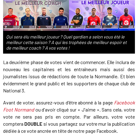
Qui sera élu meilleur joueur ? Quel gardien a selon vous été le
meilleur cette saison ? A qui les trophées de meilleur espoir et
de meilleur coach ? A vos votes !
La deuxième phase de votes vient de commencer. Elle inclura de
nouveau les capitaines et les entraîneurs mais aussi des
journalistes issus de rédactions de toute la Normandie. Et bien
évidemment le grand public et les supporters de chaque club de
National 3.
Avant de voter, assurez-vous d'être abonné à la page
Facebook
Foot Normand
ou d'avoir cliqué sur « J'aime ». Sans cela, votre
vote ne sera pas pris en compte. Par ailleurs, votre vote
comptera
DOUBLE
si vous partagez sur votre mur la publication
dédiée à ce vote ancrée en tête de notre page Facebook.