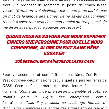
alors vue proposer de reprendre le poste de coach laissé
vacant.
"C’était un vrai challenge parce que je ne parlais pas
un mot de la langue des signes. Je ne savais pas comment
réussir à caler tout cela dans mon emploi du temps, mais je
me disais aussi que je ne pouvais pas refuser"
.
"
QUAND NOUS NE SAVONS PAS NOUS EXPRIMER
ENVERS UNE PERSONNE POUR QU’ELLE NOUS
COMPRENNE, ALORS ON FUIT SANS MÊME
ESSAYER
"
ZOÉ BREBION, ENTRAÎNEURE DE L'ASSS CAEN
Sportive accomplie et compétitrice dans l’âme, Zoé Brebion
s’est octroyée deux missions depuis qu’elle a pris les rênes de
l’ASSS Caen : l’une d’ordre sportive, l’autre à dimension
humaine.
"J’aimerais vivre une saison incroyable et qu’on se
qualifie pour la Ligue des champions"
, confie
l’entraîneure.
"Mais il y a aussi ce challenge humain et
d’inclusion. J’apprends la langue des signes afin de pouvoir