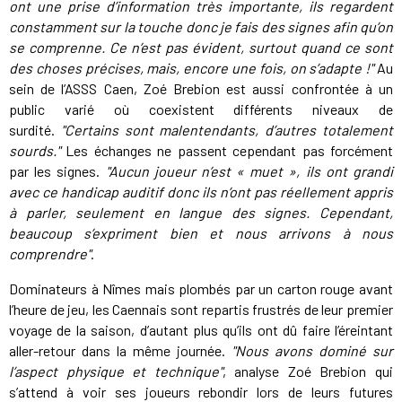
ont une prise d’information très importante, ils regardent
constamment sur la touche donc je fais des signes afin qu’on
se comprenne. Ce n’est pas évident, surtout quand ce sont
des choses précises, mais, encore une fois, on s’adapte !"
Au
sein de l’ASSS Caen, Zoé Brebion est aussi confrontée à un
public varié où coexistent différents niveaux de
surdité.
"Certains sont malentendants, d’autres totalement
sourds."
Les échanges ne passent cependant pas forcément
par les signes.
"Aucun joueur n’est « muet », ils ont grandi
avec ce handicap auditif donc ils n’ont pas réellement appris
à parler, seulement en langue des signes. Cependant,
beaucoup s’expriment bien et nous arrivons à nous
comprendre"
.
Dominateurs à Nîmes mais plombés par un carton rouge avant
l’heure de jeu, les Caennais sont repartis frustrés de leur premier
voyage de la saison, d’autant plus qu’ils ont dû faire l’éreintant
aller-retour dans la même journée.
"Nous avons dominé sur
l’aspect physique et technique"
, analyse Zoé Brebion qui
s’attend à voir ses joueurs rebondir lors de leurs futures