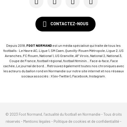
CONTACTEZ-NOUS
Depuis 2018,
FOOT NORMAND
est un média spécialisé qui traite de tous les
footballs : Le Havre AC, Ligue 1, SM Caen, Quevilly-Rouen Métropole, Ligue 2, US
Avranches, FC Rouen, National 1, US Granville, AF Virois, National 2, National 3,
Coupe de France, football régional, football féminin... Face-à-face, Face
cachée, Le journal de bord... Retrouvez également toutes nos chroniques avec
les acteurs du ballon rond en Normandie sur notre site internet et nos réseaux
sociaux associés : X (ex-Twitter), Facebook, Instagram.
© 2023 Foot Normand, l’actualité du football en Normandie - Tous droits
réservés -
Mentions légales
-
Politique de cookies et de confidentialité
-