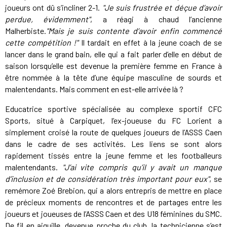
joueurs ont dû s’incliner 2-1.
"Je suis frustrée et déçue d’avoir
perdue, évidemment"
, a réagi à chaud l’ancienne
Malherbiste.
"Mais je suis contente d’avoir enfin commencé
cette compétition !"
Il tardait en effet à la jeune coach de se
lancer dans le grand bain, elle qui a fait parler d’elle en début de
saison lorsqu’elle est devenue la première femme en France à
être nommée à la tête d’une équipe masculine de sourds et
malentendants. Mais comment en est-elle arrivée là ?
Educatrice sportive spécialisée au complexe sportif CFC
Sports, situé à Carpiquet, l’ex-joueuse du FC Lorient a
simplement croisé la route de quelques joueurs de l’ASSS Caen
dans le cadre de ses activités. Les liens se sont alors
rapidement tissés entre la jeune femme et les footballeurs
malentendants.
"J’ai vite compris qu’il y avait un manque
d’inclusion et de considération
très important
pour eux"
, se
remémore Zoé Brebion, qui a alors entrepris de mettre en place
de précieux moments de rencontres et de partages entre les
joueurs et joueuses de l’ASSS Caen et des U18 féminines du SMC.
De fil en aiguille, devenue proche du club, la technicienne s’est