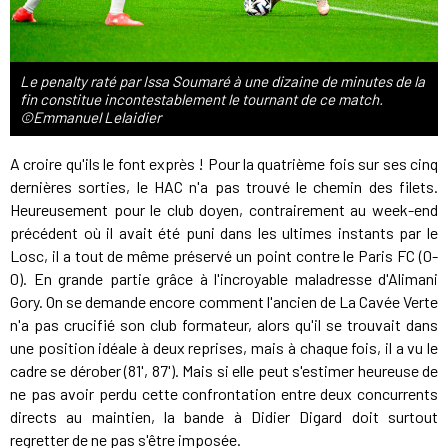
Le penalty raté par Issa Soumaré à une dizaine de minutes de la
fin constitue incontestablement le tournant de ce match.
©Emmanuel Lelaidier
A croire qu'ils le font exprès ! Pour la quatrième fois sur ses cinq
dernières sorties, le HAC n'a pas trouvé le chemin des filets.
Heureusement pour le club doyen, contrairement au week-end
précédent où il avait été puni dans les ultimes instants par le
Losc, il a tout de même préservé un point contre le Paris FC (0-
0). En grande partie grâce à l'incroyable maladresse d'Alimani
Gory. On se demande encore comment l'ancien de La Cavée Verte
n'a pas crucifié son club formateur, alors qu'il se trouvait dans
une position idéale à deux reprises, mais à chaque fois, il a vu le
cadre se dérober (81', 87'). Mais si elle peut s'estimer heureuse de
ne pas avoir perdu cette confrontation entre deux concurrents
directs au maintien, la bande à Didier Digard doit surtout
regretter de ne pas s'être imposée.