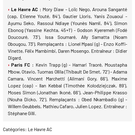
Le Havre AC :
Mory Diaw - Loïc Nego, Arouna Sanganté
(cap, Etienne Youté, 84'), Gautier Lloris, Yanis Zouaoui -
Ayumu Seko, Rassoul Ndiaye (Younès Namli, 84'), Simon
Ebonog (Yassine Kechta, 45+1') - Godson Kyeremeh (Fodé
Doucouré, 73'), Issa Soumaré, Ally Samatta (Noam
Obougou, 73'). Remplaçants : Lionel Mpasi (g) - Enzo Koffi-
Vinette, Félix Mambimbi, Daren Mosengo. Entraîneur : Didier
Digard.
Paris FC :
Kevin Trapp (g) - Hamari Traoré, Moustapha
Mbow, Otavio, Tuomas Ollila (Thibault De Smet, 72') - Adama
Camara, Vincent Marchetti (Alimani Gory, 66'), Maxime
Lopez (cap) - Ilan Kebbal (Timothée Kolodziejczak, 89'),
Moses Simon (Jonathan Ikoné, 66'), Jean-Philippe Krasso
(Nouha Dicko, 72'). Remplaçants : Obed Nkambadio (g) -
Willem Geubbels, Mathieu Cafaro, Julien Lopez. Entraîneur :
Stéphane Gilli.
Catégories:
Le Havre AC