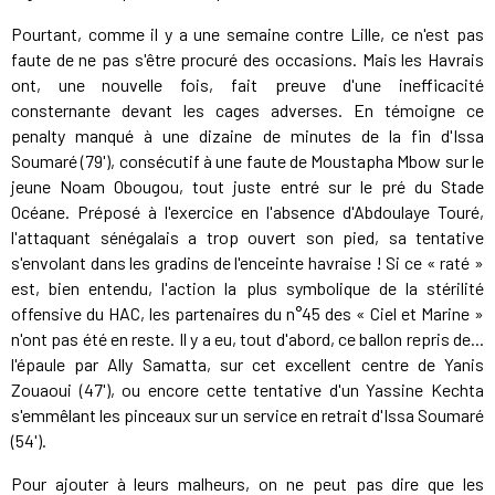
Pourtant, comme il y a une semaine contre Lille, ce n'est pas
faute de ne pas s'être procuré des occasions. Mais les Havrais
ont, une nouvelle fois, fait preuve d'une inefficacité
consternante devant les cages adverses. En témoigne ce
penalty manqué à une dizaine de minutes de la fin d'Issa
Soumaré (79'), consécutif à une faute de Moustapha Mbow sur le
jeune Noam Obougou, tout juste entré sur le pré du Stade
Océane. Préposé à l'exercice en l'absence d'Abdoulaye Touré,
l'attaquant sénégalais a trop ouvert son pied, sa tentative
s'envolant dans les gradins de l'enceinte havraise ! Si ce « raté »
est, bien entendu, l'action la plus symbolique de la stérilité
offensive du HAC, les partenaires du n°45 des « Ciel et Marine »
n'ont pas été en reste. Il y a eu, tout d'abord, ce ballon repris de...
l'épaule par Ally Samatta, sur cet excellent centre de Yanis
Zouaoui (47'), ou encore cette tentative d'un Yassine Kechta
s'emmêlant les pinceaux sur un service en retrait d'Issa Soumaré
(54').
Pour ajouter à leurs malheurs, on ne peut pas dire que les