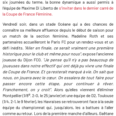
six journées du terme, la bonne dynamique a aussi permis à
l'équipe de Maxime Di Liberto de
s'inviter dans le dernier carré de
la Coupe de France Féminine.
Vendredi soir, dans un stade Océane qui a des chances de
connaître sa meilleure affluence depuis le début de saison pour
un match de la section féminine, Madeline Roth et ses
partenaires accueilleront le Paris FC pour un rendez-vous et un
défi inédits.
"Aller en finale, ce serait vraiment une première
historique pour le club et même pour nous"
, expose l'ancienne
joueuse du Dijon FCO.
"Je pense qu'il n'y a pas beaucoup de
joueuses dans notre effectif qui ont déjà pu vivre une finale
de Coupe de France. Et ça resterait marqué à vie. On sait que
nous, on jouera avec le cœur. On essaiera de tout faire pour
passer encore cette étape, pour continuer à rêver.
Franchement, on y croit"
. Alors qu'elles viennent d'éliminer
e
Montpellier (1/8
. 2-0, le 25 janvier) et une équipe de D2, Toulouse
(1/4. 2-1, le 9 février), les Havraises se retrouveront face à la seule
équipe du championnat qui, jusqu'alors, les a battues à l'aller
comme au retour. Lors de la première manche d'ailleurs, Gaëtane