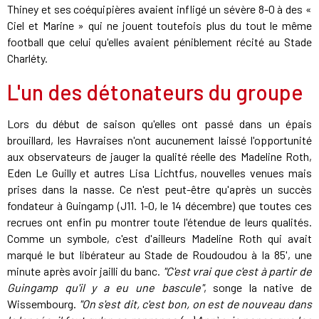
Thiney et ses coéquipières avaient infligé un sévère 8-0 à des «
Ciel et Marine » qui ne jouent toutefois plus du tout le même
football que celui qu'elles avaient péniblement récité au Stade
Charléty.
L'un des détonateurs du groupe
Lors du début de saison qu'elles ont passé dans un épais
brouillard, les Havraises n'ont aucunement laissé l'opportunité
aux observateurs de jauger la qualité réelle des Madeline Roth,
Eden Le Guilly et autres Lisa Lichtfus, nouvelles venues mais
prises dans la nasse. Ce n'est peut-être qu'après un succès
fondateur à Guingamp (J11. 1-0, le 14 décembre) que toutes ces
recrues ont enfin pu montrer toute l'étendue de leurs qualités.
Comme un symbole, c'est d'ailleurs Madeline Roth qui avait
marqué le but libérateur au Stade de Roudoudou à la 85', une
minute après avoir jailli du banc.
"C'est vrai que c'est à partir de
Guingamp qu'il y a eu une bascule"
, songe la native de
Wissembourg.
"On s'est dit, c'est bon, on est de nouveau dans