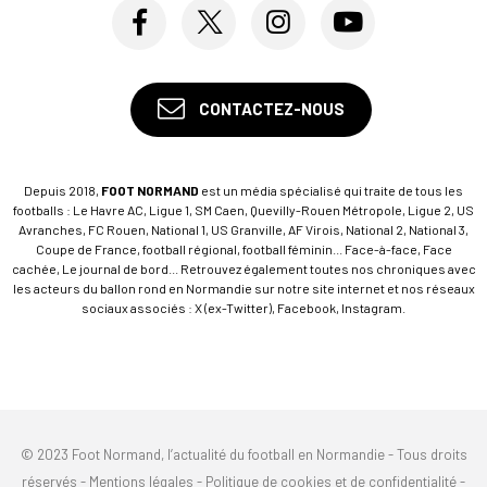
CONTACTEZ-NOUS
Depuis 2018,
FOOT NORMAND
est un média spécialisé qui traite de tous les
footballs : Le Havre AC, Ligue 1, SM Caen, Quevilly-Rouen Métropole, Ligue 2, US
Avranches, FC Rouen, National 1, US Granville, AF Virois, National 2, National 3,
Coupe de France, football régional, football féminin... Face-à-face, Face
cachée, Le journal de bord... Retrouvez également toutes nos chroniques avec
les acteurs du ballon rond en Normandie sur notre site internet et nos réseaux
sociaux associés : X (ex-Twitter), Facebook, Instagram.
© 2023 Foot Normand, l’actualité du football en Normandie - Tous droits
réservés -
Mentions légales
-
Politique de cookies et de confidentialité
-