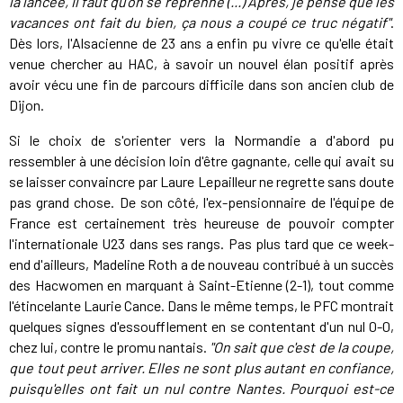
la lancée, il faut qu'on se reprenne (...) Après, je pense que les
vacances ont fait du bien, ça nous a coupé ce truc négatif"
.
Dès lors, l'Alsacienne de 23 ans a enfin pu vivre ce qu'elle était
venue chercher au HAC, à savoir un nouvel élan positif après
avoir vécu une fin de parcours difficile dans son ancien club de
Dijon.
Si le choix de s'orienter vers la Normandie a d'abord pu
ressembler à une décision loin d'être gagnante, celle qui avait su
se laisser convaincre par Laure Lepailleur ne regrette sans doute
pas grand chose. De son côté, l'ex-pensionnaire de l'équipe de
France est certainement très heureuse de pouvoir compter
l'internationale U23 dans ses rangs. Pas plus tard que ce week-
end d'ailleurs, Madeline Roth a de nouveau contribué à un succès
des Hacwomen en marquant à Saint-Etienne (2-1), tout comme
l'étincelante Laurie Cance. Dans le même temps, le PFC montrait
quelques signes d'essoufflement en se contentant d'un nul 0-0,
chez lui, contre le promu nantais.
"On sait que c'est de la coupe,
que tout peut arriver. Elles ne sont plus autant en confiance,
puisqu'elles ont fait un nul contre Nantes. Pourquoi est-ce