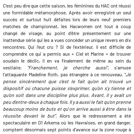
C'est peu dire que cette saison, les féminines du HAC ont réussi
une formidable métamorphose. Après avoir enregistré un seul
succès et surtout huit défaites lors de leurs neuf premiers
matches de championnat, les Hacwomen ont tout à coup
changé de visage, au point d'être présentement sur une
inattendue série qui les a vues concéder un unique revers en dix
rencontres. Qui l'eut cru ? Si de l'extérieur, il est difficile de
comprendre ce qui a permis aux « Ciel et Marine » de trouver
soudain le déclic, il en va finalement de même au sein du
vestiaire.
"Franchement, je cherche aussi"
, s'amuse
l'attaquante Madeline Roth, pas étrangère à ce renouveau. "
Je
pense sincèrement que c'est le fait qu'on ait trouvé un
dispositif où chacune puisse s'exprimer, qu'on s'y tienne et
qu'on soit dans une discipline plus plus. Avant, il y avait un
peu d'entre-deux à chaque fois. Il y a aussi le fait qu'on prenne
beaucoup moins de buts et qu
'
on arrive aussi à être dans la
réussite devant le but"
. Alors que le redressement a été
spectaculaire en D1 Arkema où les Havraises, en grand danger,
comptent désormais sept points d'avance sur la zone rouge à