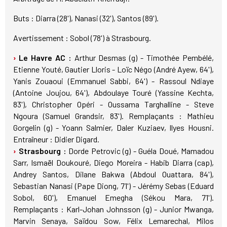
Buts : Diarra (28'), Nanasi (32'), Santos (89').
Avertissement : Sobol (78') à Strasbourg.
Le Havre AC :
Arthur Desmas (g) - Timothée Pembélé,
Etienne Youté, Gautier Lloris - Loïc Négo (André Ayew, 64'),
Yanis Zouaoui (Emmanuel Sabbi, 64') - Rassoul Ndiaye
(Antoine Joujou, 64'), Abdoulaye Touré (Yassine Kechta,
83'), Christopher Opéri - Oussama Targhalline - Steve
Ngoura (Samuel Grandsir, 83'). Remplaçants : Mathieu
Gorgelin (g) - Yoann Salmier, Daler Kuziaev, Ilyes Housni.
Entraîneur : Didier Digard.
Strasbourg :
Dorde Petrovic (g) - Guéla Doué, Mamadou
Sarr, Ismaël Doukouré, Diego Moreira - Habib Diarra (cap),
Andrey Santos, Dilane Bakwa (Abdoul Ouattara, 84'),
Sebastian Nanasi (Pape Diong, 71') - Jérémy Sebas (Eduard
Sobol, 60'), Emanuel Emegha (Sékou Mara, 71').
Remplaçants : Karl-Johan Johnsson (g) - Junior Mwanga,
Marvin Senaya, Saïdou Sow, Félix Lemarechal, Milos