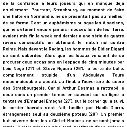
de la confiance à leurs joueurs qui en manque déjà
cruellement. Pourtant, Strasbourg, au moment de faire
une halte en Normandie, ne se présentait pas au meilleur
de sa forme. C'est un euphémisme puisque les Alsaciens,
qui ne s'étaient encore jamais imposés loin de leur terre,
avaient mis fin le week-end dernier à une série de quatre
revers consécutifs en obtenant le match nul contre
Reims. Mais devant le Racing, les hommes de Didier Digard
se sont sabordés. Alors que les locaux venaient de se
procurer deux occasions en l'espace de cinq minutes par
Loïc Nego (21') et Steve Ngoura (26'), la perte de balle,
complètement stupide, d'un Abdoulaye Touré
méconnaissable a abouti, au final, à l'ouverture du score
des Strasbourgeois. Car si Arthur Desmas a rattrapé le
coup dans un premier temps en sauvant sur sa ligne la
tentative d'Emanuel Emegha (27'), sur le corner qui a suivi,
le portier havrais s'est fait fusiller par Habib Diarra,
étrangement seul au deuxième poteau (28'). Un premier
but adverse dont les « Ciel et Marine » ne se sont jamais
remis. Quatre minutes plus tard, profitant d'une défense