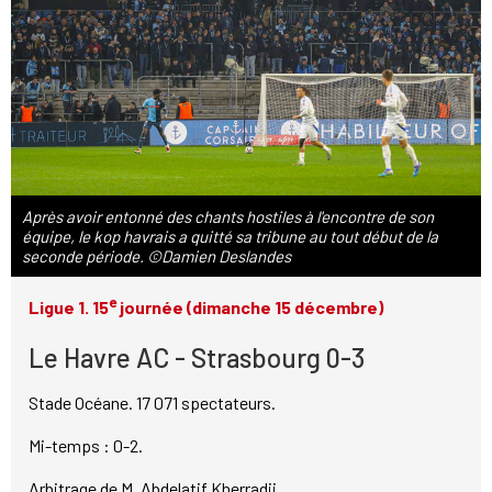
Après avoir entonné des chants hostiles à l'encontre de son
équipe, le kop havrais a quitté sa tribune au tout début de la
seconde période. ©Damien Deslandes
e
Ligue 1. 15
journée (dimanche 15 décembre)
Le Havre AC - Strasbourg 0-3
Stade Océane. 17 071 spectateurs.
Mi-temps : 0-2.
Arbitrage de M. Abdelatif Kherradji.