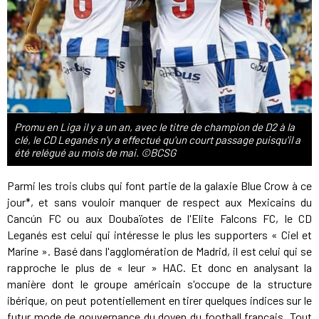
Promu en Liga il y a un an, avec le titre de champion de D2 à la
clé, le CD Leganés n'y a effectué qu'un court passage puisqu'il a
été relégué au mois de mai. ©BCSG
Parmi les trois clubs qui font partie de la galaxie Blue Crow à ce
jour*, et sans vouloir manquer de respect aux Mexicains du
Cancún FC ou aux Doubaïotes de l'Elite Falcons FC, le CD
Leganés est celui qui intéresse le plus les supporters « Ciel et
Marine ». Basé dans l'agglomération de Madrid, il est celui qui se
rapproche le plus de « leur » HAC. Et donc en analysant la
manière dont le groupe américain s'occupe de la structure
ibérique, on peut potentiellement en tirer quelques indices sur le
futur mode de gouvernance du doyen du football français. Tout