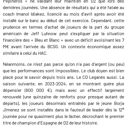
Pepineros » ne validant leur maintien en D2 que lors des
dernières journées. Une absence de résultats qui a été fatale au
coach Imanol Idiakez, licencié au mois d'avril après avoir été
installé sur le banc au début de cet exercice. Cependant, cette
prudence en termes d'achat de joueurs de la part du groupe
américain de Jeff Luhnow peut s'expliquer par la situation
financière des « Bleu et Blanc » avec un déficit avoisinant les 7
M€ avant l'arrivée du BCSG. Un contexte économique assez
similaire à celui du HAC.
Néanmoins, ce n'est pas parce qu'on n'a pas d'argent (ou peu)
que les performances sont impossibles. Le club doyen est bien
placé pour le savoir depuis trois ans. Le CD Leganés aussi. La
saison suivante, en 2023-2024, en se montrant guère plus
dépensier (600 000 €), mais avec un effectif largement
renouvelé (une quinzaine de renforts pour presque autant de
départs), les joueurs désormais entraînés par le jeune Borja
e
Jimenez se sont installés dans le fauteuil de leader dès la 12
journée pour ne quasiment plus le lâcher, décrochant le premier
titre de champion d'Espagne de D2 de leur histoire.