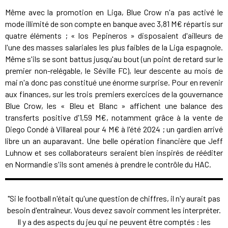
Même avec la promotion en Liga, Blue Crow n'a pas activé le
mode illimité de son compte en banque avec 3,81 M€ répartis sur
quatre éléments ; « los Pepineros » disposaient d'ailleurs de
l'une des masses salariales les plus faibles de la Liga espagnole.
Même s'ils se sont battus jusqu'au bout (un point de retard sur le
premier non-relégable, le Séville FC), leur descente au mois de
mai n'a donc pas constitué une énorme surprise. Pour en revenir
aux finances, sur les trois premiers exercices de la gouvernance
Blue Crow, les « Bleu et Blanc » affichent une balance des
transferts positive d'1,59 M€, notamment grâce à la vente de
Diego Condé à Villareal pour 4 M€ à l'été 2024 ; un gardien arrivé
libre un an auparavant. Une belle opération financière que Jeff
Luhnow et ses collaborateurs seraient bien inspirés de rééditer
en Normandie s'ils sont amenés à prendre le contrôle du HAC.
"Si le football n'était qu'une question de chiffres, il n'y aurait pas
besoin d'entraîneur. Vous devez savoir comment les interpréter.
Il y a des aspects du jeu qui ne peuvent être comptés : les