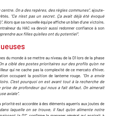
au centre. On a des repères, des règles communes"
, ajoute-
rrêtés.
"Ce n'est pas un secret. Ça avait déjà été évoqué
)
"
. Alors que sa nouvelle équipe affiche un bilan d'une victoire,
l'entraîneur du HAC va devoir aussi redonner confiance à son
mprendre aux filles qu'elles ont du potentiel"
.
joueuses
ines du monde à se mettre au niveau de la D1 lors de la phase
On a ciblé des postes prioritaires sur des profils qu'on ne
illeur qui ne cache pas la complexité de ce mercato d'hiver,
ation occupant la position de lanterne rouge.
"On a envie
oirs. C'est pourquoi on est avant tout à la recherche de
prise de profondeur qui nous a fait défaut. On aimerait
use axiale"
.
a priorité est accordée à des éléments aguerris aux joutes de
dans laquelle on se trouve, il faut qu'on alimente notre
aissent la D1"
, confirme la manager général qui aspirait à