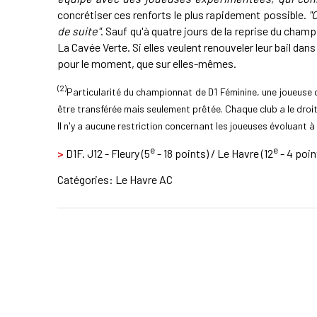
concrétiser ces renforts le plus rapidement possible.
"
de suite"
. Sauf qu'à quatre jours de la reprise du cham
La Cavée Verte. Si elles veulent renouveler leur bail dans
pour le moment, que sur elles-mêmes.
(2)
Particularité du championnat de D1 Féminine, une joueuse q
être transférée mais seulement prêtée. Chaque club a le droi
Il n'y a aucune restriction concernant les joueuses évoluant à 
e
e
>
D1F. J12 - Fleury (5
- 18 points) / Le Havre (12
- 4 poin
Catégories:
Le Havre AC