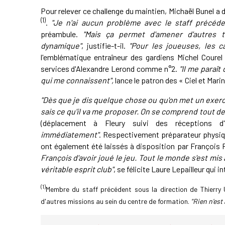
Pour relever ce challenge du maintien, Michaël Bunel a
(1)
.
"Je n'ai aucun problème avec le staff précéde
préambule.
"Mais ça permet d'amener d'autres t
dynamique"
, justifie-t-il.
"Pour les joueuses, les c
l'emblématique entraîneur des gardiens Michel Courel
services d'Alexandre Lerond comme n°2.
"Il me paraît
qui me connaissent",
lance le patron des « Ciel et Mar
"Dès que je dis quelque chose ou qu'on met un exerci
sais ce qu'il va me proposer. On se comprend tout d
(déplacement à Fleury suivi des réceptions d
immédiatement"
. Respectivement préparateur physiq
ont également été laissés à disposition par François R
François d'avoir joué le jeu. Tout le monde s'est mi
véritable esprit club"
, se félicite Laure Lepailleur qui i
(1)
Membre du staff précédent sous la direction de Thierr
d'autres missions au sein du centre de formation.
"Rien n'est 