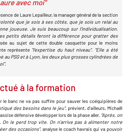
 Laure avec moi"
ésence de Laure Lepailleur, la manager général de la section
olonté que je sois à ses côtés, que je sois un relai au
ne joueuse. Je suis beaucoup sur l'individualisation.
s petits détails feront la différence pour gratter des
ressée au sujet de cette double casquette pour le moins
inte représente
"l'expertise du haut niveau"
.
"Elle a été
é au PSG et à Lyon, les deux plus grosses cylindrées de
oi"
.
ectué à la formation
e banc ne va pas suffire pour sauver les coéquipières de
stiqué des besoins dans le jeu"
, prévient, d'ailleurs, Michaël
assise défensive développer lors de la phase aller.
"Après, on
 On le perd trop vite. On n'arrive pas à alimenter notre
réer des occasions"
, analyse le coach havrais qui va pouvoir