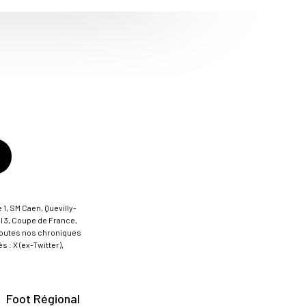
 1, SM Caen, Quevilly-
al 3, Coupe de France,
t toutes nos chroniques
 : X (ex-Twitter),
Foot Régional