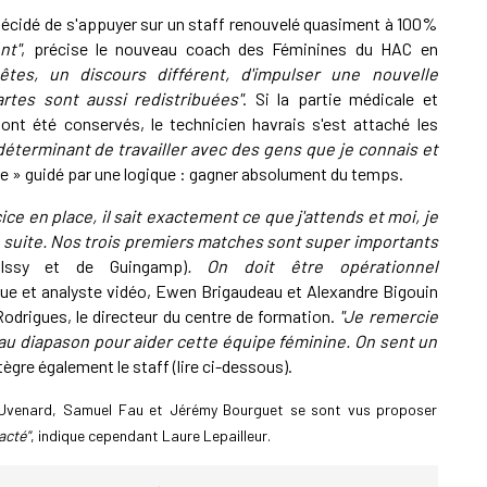
 décidé de s'appuyer sur un staff renouvelé quasiment à 100%
nt"
, précise le nouveau coach des Féminines du HAC en
êtes, un discours différent, d'impulser une nouvelle
artes sont aussi redistribuées"
. Si la partie médicale et
 ont été conservés, le technicien havrais s'est attaché les
 déterminant de travailler avec des gens que je connais et
ine » guidé par une logique : gagner absolument du temps.
ce en place, il sait exactement ce que j'attends et moi, je
e suite. Nos trois premiers matches sont super importants
'Issy et de Guingamp)
. On doit être opérationnel
ue et analyste vidéo, Ewen Brigaudeau et Alexandre Bigouin
odrigues, le directeur du centre de formation.
"Je remercie
s au diapason pour aider cette équipe féminine. On sent un
ntègre également le staff (lire ci-dessous).
y Uvenard, Samuel Fau et Jérémy Bourguet se sont vus proposer
acté"
, indique cependant Laure Lepailleur.