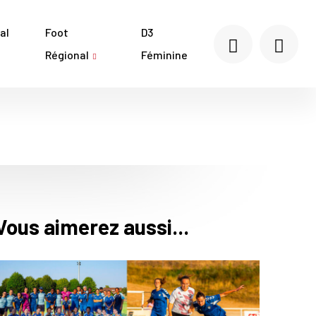
al
Foot
D3
Régional
Féminine
Vous aimerez aussi...