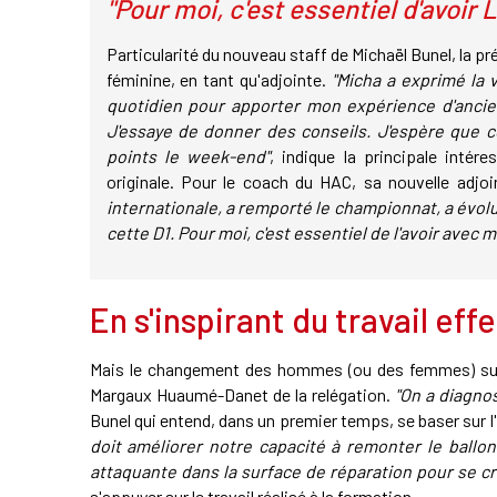
"Pour moi, c'est essentiel d'avoir
Particularité du nouveau staff de Michaël Bunel, la pr
féminine, en tant qu'adjointe.
"Micha a exprimé la v
quotidien pour apporter mon expérience d'ancien
J'essaye de donner des conseils. J'espère que ce
points le week-end"
, indique la principale inté
originale. Pour le coach du HAC, sa nouvelle adjo
internationale, a remporté le championnat, a évolu
cette D1. Pour moi, c'est essentiel de l'avoir avec m
En s'inspirant du travail eff
Mais le changement des hommes (ou des femmes) sur l
Margaux Huaumé-Danet de la relégation.
"On a diagno
Bunel qui entend, dans un premier temps, se baser sur l'
doit améliorer notre capacité à remonter le ballon.
attaquante dans la surface de réparation pour se c
s'appuyer sur le travail réalisé à la formation.