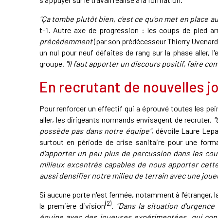
"Ça tombe plutôt bien, c'est ce qu'on met en place 
t-il. Autre axe de progression : les coups de pied a
précédemment
(par son prédécesseur Thierry Uvenard
un nul pour neuf défaites de rang sur la phase aller, 
groupe.
"Il faut apporter un discours positif, faire co
En recrutant de nouvelles 
Pour renforcer un effectif qui a éprouvé toutes les pe
aller, les dirigeants normands envisagent de recruter.
"
possède pas dans notre équipe"
, dévoile Laure Lepa
surtout en période de crise sanitaire pour une form
d'apporter un peu plus de percussion dans les coul
milieux excentrés capables de nous apporter cette 
aussi densifier notre milieu de terrain avec une joue
Si aucune porte n'est fermée, notamment à l'étranger, l
(2)
la première division
.
"Dans la situation d'urgence 
équipe avec des joueuses expérimentées, qui conn