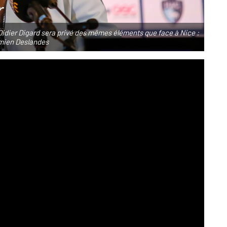
 Didier Digard sera privé des mêmes éléments que face à Nice :
mien Deslandes