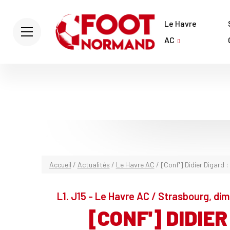
Le Havre
AC
Accueil
/
Actualités
/
Le Havre AC
/
[Conf'] Didier Digard :
L1. J15 - Le Havre AC / Strasbourg, d
[CONF'] DIDIER