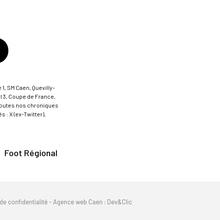
 1, SM Caen, Quevilly-
al 3, Coupe de France,
t toutes nos chroniques
 : X (ex-Twitter),
Foot Régional
de confidentialité
-
Agence web Caen
: Dev&Clic