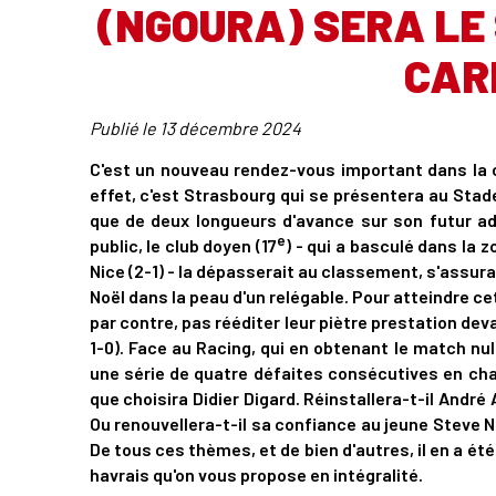
(NGOURA) SERA LE 
CAR
Publié le
13 décembre 2024
C'est un nouveau rendez-vous important dans la 
effet, c'est Strasbourg qui se présentera au Stad
que de deux longueurs d'avance sur son futur a
e
public, le club doyen (17
) - qui a basculé dans la 
Nice (2-1) - la dépasserait au classement, s'assur
Noël dans la peau d'un relégable. Pour atteindre ce
par contre, pas rééditer leur piètre prestation deva
1-0). Face au Racing, qui en obtenant le match nu
une série de quatre défaites consécutives en cha
que choisira Didier Digard. Réinstallera-t-il André 
Ou renouvellera-t-il sa confiance au jeune Steve Ng
De tous ces thèmes, et de bien d'autres, il en a é
havrais qu'on vous propose en intégralité.