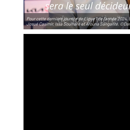
Pour cette dernière journée de Ligue 1 de l'année 2024,
Josué Casimir, Issa Soumaré et Arouna Sanganté. ©Da