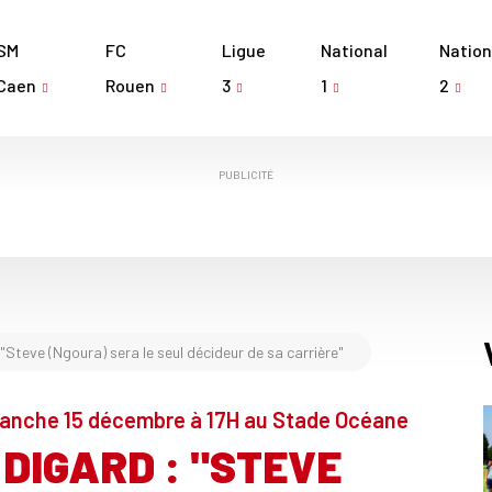
SM
FC
Ligue
National
Nation
Caen
Rouen
3
1
2
PUBLICITÉ
 "Steve (Ngoura) sera le seul décideur de sa carrière"
imanche 15 décembre à 17H au Stade Océane
 DIGARD : "STEVE