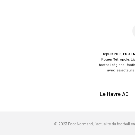
Depuis 2018,
FOOT 
Rouen Métropole, Ligu
football régional, foo
avec les acteurs 
Le Havre AC
© 2023 Foot Normand, l’actualité du football e