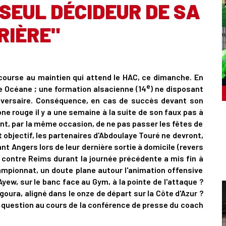
SEUL DÉCIDEUR DE SA
RIÈRE"
course au maintien qui attend le HAC, ce dimanche. En
e
e Océane ; une formation alsacienne (14
) ne disposant
dversaire. Conséquence, en cas de succès devant son
zone rouge il y a une semaine à la suite de son faux pas à
ant, par la même occasion, de ne pas passer les fêtes de
t objectif, les partenaires d'Abdoulaye Touré ne devront,
nt Angers lors de leur dernière sortie à domicile (revers
l contre Reims durant la journée précédente a mis fin à
mpionnat, un doute plane autour l'animation offensive
Ayew, sur le banc face au Gym, à la pointe de l'attaque ?
oura, aligné dans le onze de départ sur la Côte d'Azur ?
té question au cours de la conférence de presse du coach