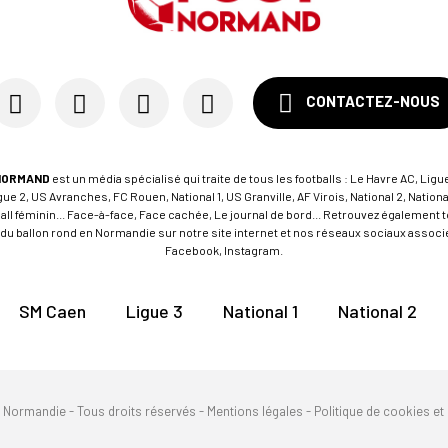
CONTACTEZ-NOUS
NORMAND
est un média spécialisé qui traite de tous les footballs : Le Havre AC, Ligue
e 2, US Avranches, FC Rouen, National 1, US Granville, AF Virois, National 2, Nation
tball féminin... Face-à-face, Face cachée, Le journal de bord... Retrouvez égalemen
du ballon rond en Normandie sur notre site internet et nos réseaux sociaux associés
Facebook, Instagram.
SM Caen
Ligue 3
National 1
National 2
n Normandie - Tous droits réservés -
Mentions légales
-
Politique de cookies et 