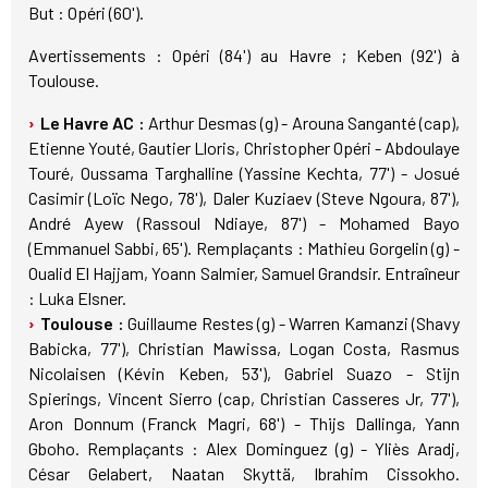
But : Opéri (60').
Avertissements : Opéri (84') au Havre ; Keben (92') à
Toulouse.
Le Havre AC :
Arthur Desmas (g) - Arouna Sanganté (cap),
Etienne Youté, Gautier Lloris, Christopher Opéri - Abdoulaye
Touré, Oussama Targhalline (Yassine Kechta, 77') - Josué
Casimir (Loïc Nego, 78'), Daler Kuziaev (Steve Ngoura, 87'),
André Ayew (Rassoul Ndiaye, 87') - Mohamed Bayo
(Emmanuel Sabbi, 65'). Remplaçants : Mathieu Gorgelin (g) -
Oualid El Hajjam, Yoann Salmier, Samuel Grandsir. Entraîneur
: Luka Elsner.
Toulouse :
Guillaume Restes (g) - Warren Kamanzi (Shavy
Babicka, 77'), Christian Mawissa, Logan Costa, Rasmus
Nicolaisen (Kévin Keben, 53'), Gabriel Suazo - Stijn
Spierings, Vincent Sierro (cap, Christian Casseres Jr, 77'),
Aron Donnum (Franck Magri, 68') - Thijs Dallinga, Yann
Gboho. Remplaçants : Alex Dominguez (g) - Yliès Aradj,
César Gelabert, Naatan Skyttä, Ibrahim Cissokho.