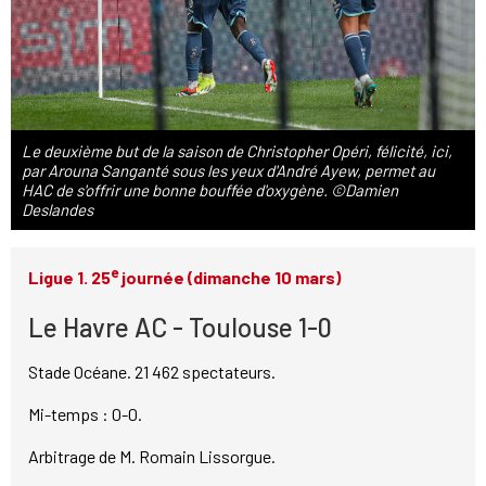
Le deuxième but de la saison de Christopher Opéri, félicité, ici,
par Arouna Sanganté sous les yeux d'André Ayew, permet au
HAC de s'offrir une bonne bouffée d'oxygène. ©Damien
Deslandes
e
Ligue 1. 25
journée (dimanche 10 mars)
Le Havre AC - Toulouse 1-0
Stade Océane. 21 462 spectateurs.
Mi-temps : 0-0.
Arbitrage de M. Romain Lissorgue.