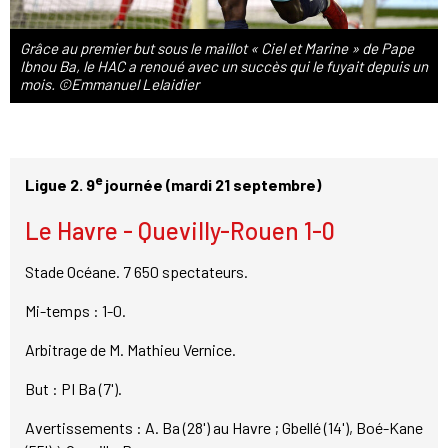
Grâce au premier but sous le maillot « Ciel et Marine » de Pape
Ibnou Ba, le HAC a renoué avec un succès qui le fuyait depuis un
mois. ©Emmanuel Lelaidier
e
Ligue 2. 9
journée (mardi 21 septembre)
Le Havre - Quevilly-Rouen 1-0
Stade Océane. 7 650 spectateurs.
Mi-temps : 1-0.
Arbitrage de M. Mathieu Vernice.
But : PI Ba (7').
Avertissements : A. Ba (28') au Havre ; Gbellé (14'), Boé-Kane