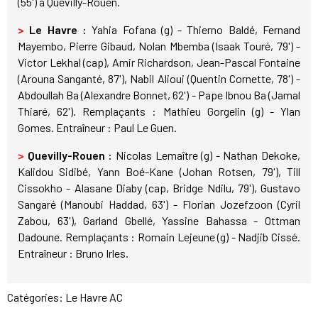
(55') à Quevilly-Rouen.
>
Le Havre :
Yahia Fofana (g) - Thierno Baldé, Fernand
Mayembo, Pierre Gibaud, Nolan Mbemba (Isaak Touré, 79') -
Victor Lekhal (cap), Amir Richardson, Jean-Pascal Fontaine
(Arouna Sanganté, 87'), Nabil Alioui (Quentin Cornette, 78') -
Abdoullah Ba (Alexandre Bonnet, 62') - Pape Ibnou Ba (Jamal
Thiaré, 62'). Remplaçants : Mathieu Gorgelin (g) - Ylan
Gomes. Entraîneur : Paul Le Guen.
>
Quevilly-Rouen :
Nicolas Lemaître (g) - Nathan Dekoke,
Kalidou Sidibé, Yann Boé-Kane (Johan Rotsen, 79'), Till
Cissokho - Alasane Diaby (cap, Bridge Ndilu, 79'), Gustavo
Sangaré (Manoubi Haddad, 63') - Florian Jozefzoon (Cyril
Zabou, 63'), Garland Gbellé, Yassine Bahassa - Ottman
Dadoune. Remplaçants : Romain Lejeune (g) - Nadjib Cissé.
Entraîneur : Bruno Irles.
Catégories:
Le Havre AC